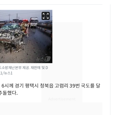
도소방재난본부 제공. 재판매 및 D
.21/뉴스1
전 6시께 경기 평택시 청북읍 고렴리 39번 국도를 달
용산 거주 일본인 인플
6
추돌했다.
루언서, SNS 라이브방
송 도중 사망
"사실상 부도 상태"…
7