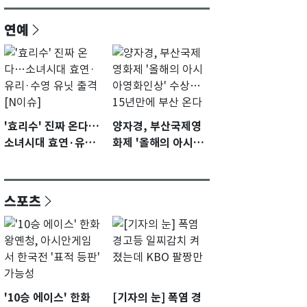
연예
'효리수' 진짜 온다…
양자경, 부산국제영
소녀시대 효연·유리·
화제 '올해의 아시아
수영 유닛 출격 [N이
영화인상' 수상…15
슈]
년만에 부산 온다
스포츠
'10승 에이스' 한화
[기자의 눈] 폭염 경