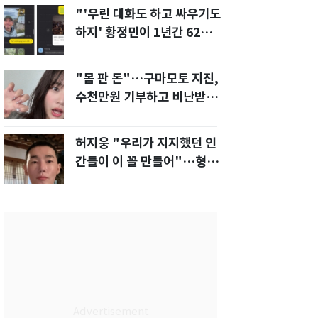
"'우린 대화도 하고 싸우기도
하지' 황정민이 1년간 62차례
먼저 전화"
"몸 판 돈"…구마모토 지진,
수천만원 기부하고 비난받은
성인물 배우
허지웅 "우리가 지지했던 인
간들이 이 꼴 만들어"…형소
법 개정안에 발끈