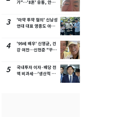
가"…'8혼' 유퉁, 안면
추미애 경기지
마비 근황 유튜브서 공
비상 상황' 
개
'마약 투약 혐의' 신남성
경기 광주 
3
8
연대 대표 영종도 아파
서 40대 女 
트서 숨진 채 발견
견…시신 옆엔
'99세 배우' 신영균, 건
삼성전자·S
4
9
강 여전…신현준 "꾸준
"주주 환원 
히 운동하시는 모습에
확대할 것" 
큰 자극"
국내투자 이자·배당 전
"하늘로 떠
5
10
액 비과세…'생산적 금
속"…이현주
융 ISA' 신설
번째 모발 