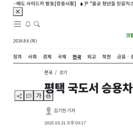
락…매도 사이드카 발동[장중시황]
尹 "올공 청년들 믿음직스럽고 
크
2026.8.6 (목)
전국
정치
사회
경제
국제
외교
북한
금융ㆍ
전국
경기
평택 국도서 승용차
가
김기현 기자
2025.03.21 오후 03:17