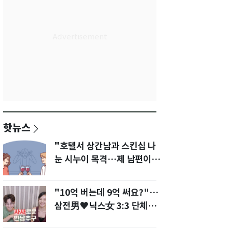
핫뉴스
"호텔서 상간남과 스킨십 나
눈 시누이 목격…제 남편이
입 다물라 하네요"
"10억 버는데 9억 써요?"…
삼전男♥닉스女 3:3 단체소
개팅 예능 화제