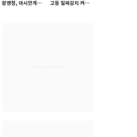
왕옌청, 아시안게임
고등 일찌감치 켜졌
서 한국전 '표적 등판'
는데 KBO 팔짱만
가능성