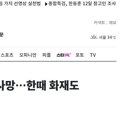
 선명상 실천법
종합특검, 한동훈 12일 참고인 조사…계엄 '당정대
커넥트
제보
|
제주
29
℃
문
서울
34
℃
부산
32
℃
스포츠
오피니언
피플
포토
TV
대구
33
℃
인천
35
℃
 사망…한때 화재도
광주
34
℃
대전
33
℃
울산
32
℃
강릉
29
℃
제주
29
℃