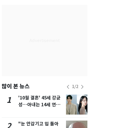
서울
34
℃
부산
32
℃
대구
33
℃
인천
35
℃
광주
34
℃
대전
33
℃
울산
32
℃
강릉
29
℃
많이 본 뉴스
1
/
2
제주
29
℃
'10월 결혼' 45세 강균
용산 거주 
1
6
성…아내는 14세 연하
루언서, SN
배우 유하진(종합)
송 도중 사망
"눈 안감기고 입 돌아
"사실상 부
2
7