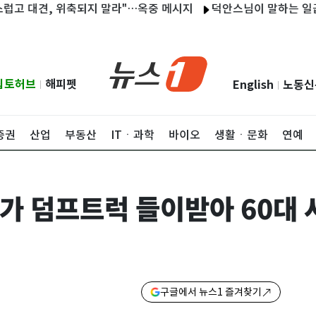
대견, 위축되지 말라"…옥중 메시지
덕안스님이 말하는 일곱 가지
립토허브
해피펫
English
노동신
|
|
증권
산업
부동산
ITㆍ과학
바이오
생활ㆍ문화
연예
가 덤프트럭 들이받아 60대
구글에서 뉴스1 즐겨찾기