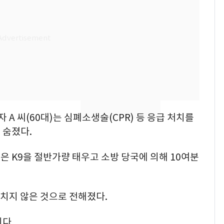
추미애 경기지사, '재정
비상 상황' 선언
경기 광주 아파트 화단
8
서 40대 女 숨진 채 발
견…시신 옆엔 '이불'
삼성전자·SK하이닉스
9
"주주 환원 의미 있게
확대할 것" 약속
 A 씨(60대)는 심폐소생술(CPR) 등 응급 처치를
"하늘로 떠난 딸과의 약
10
 숨졌다.
속"…이현주 경사, 세
번째 모발 기부
불은 K9을 절반가량 태우고 소방 당국에 의해 10여분
다치지 않은 것으로 전해졌다.
다.