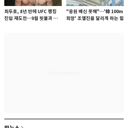
최두호, 8년 만에 UFC 랭킹
"응원 배신 못해"…'韓 100m
진입 재도전…9월 핏불과 대
희망' 조엘진을 달리게 하는 힘
결
핫뉴스