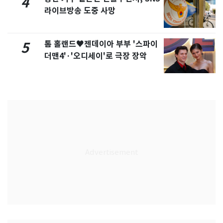
4
라이브방송 도중 사망
톰 홀랜드♥젠데이아 부부 '스파이
5
더맨4'·'오디세이'로 극장 장악