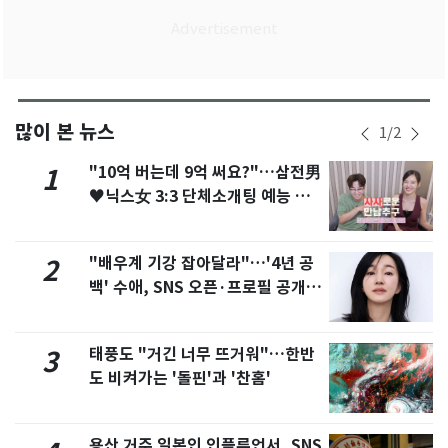
많이 본 뉴스
1
/
2
"10억 버는데 9억 써요?"…삼전男
1
♥닉스女 3:3 단체소개팅 예능 화
제
"배우계 기강 잡아달라"…'4년 공
2
백' 수애, SNS 오픈·프로필 공개
화제
태풍도 "거긴 너무 뜨거워"…한반
3
도 비켜가는 '돌핀'과 '찬홈'
용산 거주 일본인 인플루언서, SNS