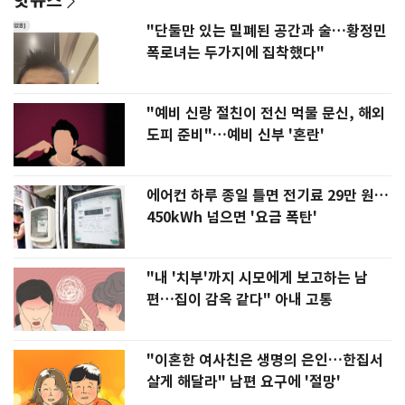
"단둘만 있는 밀폐된 공간과 술…황정민
폭로녀는 두가지에 집착했다"
"예비 신랑 절친이 전신 먹물 문신, 해외
도피 준비"…예비 신부 '혼란'
에어컨 하루 종일 틀면 전기료 29만 원…
450kWh 넘으면 '요금 폭탄'
"내 '치부'까지 시모에게 보고하는 남
편…집이 감옥 같다" 아내 고통
"이혼한 여사친은 생명의 은인…한집서
살게 해달라" 남편 요구에 '절망'