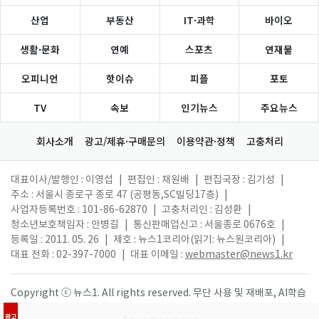
산업
부동산
IT·과학
바이오
생활·문화
연예
스포츠
연재물
오피니언
핫이슈
피플
포토
TV
속보
인기뉴스
주요뉴스
회사소개
광고/제휴·구매문의
이용약관·정책
고충처리
대표이사/발행인 : 이영섭
|
편집인 : 채원배
|
편집국장 : 김기성
|
주소 : 서울시 종로구 종로 47 (공평동,SC빌딩17층)
|
사업자등록번호 : 101-86-62870
|
고충처리인 : 김성환
|
청소년보호책임자 : 안병길
|
통신판매업신고 : 서울종로 0676호
|
등록일 : 2011. 05. 26
|
제호 : 뉴스1코리아(읽기: 뉴스원코리아)
|
대표 전화 : 02-397-7000
|
대표 이메일 :
webmaster@news1.kr
Copyright ⓒ 뉴스1. All rights reserved. 무단 사용 및 재배포, AI학습
활용 금지.
광고