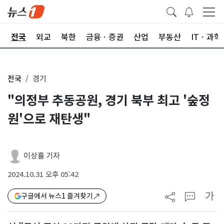
제
전국
외교
북한
금융ㆍ증권
산업
부동산
ITㆍ과학
전국
경기
"의정부 추동공원, 경기 북부 최고 '숲정
원'으로 재탄생"
이상휼 기자
2024.10.31 오후 05:42
가
구글에서 뉴스1 즐겨찾기