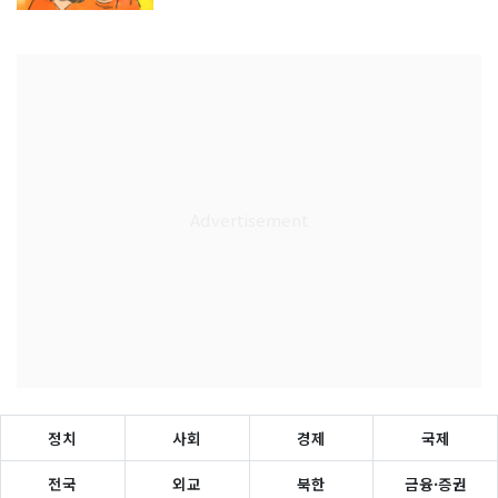
정치
사회
경제
국제
전국
외교
북한
금융·증권