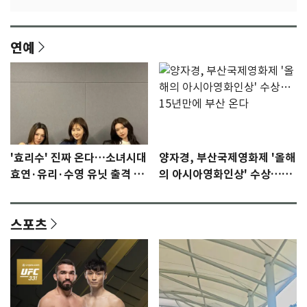
연예
'효리수' 진짜 온다…소녀시대
양자경, 부산국제영화제 '올해
효연·유리·수영 유닛 출격 [N
의 아시아영화인상' 수상…15
이슈]
년만에 부산 온다
스포츠