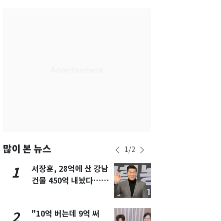
서울
28
℃
부산
28
℃
대구
29
℃
인천
29
℃
광주
28
℃
대전
27
℃
울산
28
℃
강릉
21
℃
많이 본 뉴스
1
/
2
제주
29
℃
서장훈, 28억에 산 강남
13호 태풍 '
1
6
건물 450억 내놨다…세
키나와·가고
후 차익 280억 '잭팟'
근…26만명
"10억 버는데 9억 써
낮 최고 37
2
7