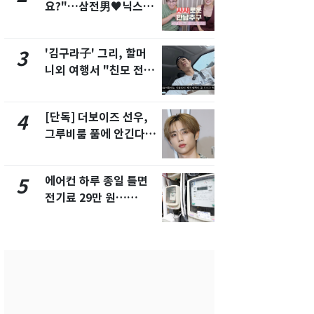
요?"…삼전男♥닉스女
속…전국 곳곳
3:3 단체소개팅 예능 화
날씨]
제
'김구라子' 그리, 할머
[단독] 경찰,
3
8
니외 여행서 "친모 전라
제작사 회장
도에 잘 있어"…유튜브
시장법 위반
서 언급
[단독] 더보이즈 선우,
[단독]중수
4
9
그루비룸 품에 안긴다…
수사관 경력
앳에어리어와 전속계약
진…법무사·
택' 유지
에어컨 하루 종일 틀면
전남광주 화
5
10
전기료 29만 원…
교통사고로 
450kWh 넘으면 '요금
지…6명 부
폭탄'