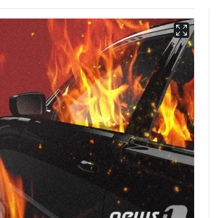
13호 태풍 '돌핀' 日오
6
키나와·가고시마현 접
근…26만명 대피령
낮 최고 37도 폭염 계
7