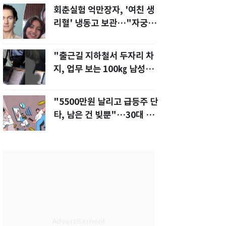
회춘실험 억만장자, '여친 생
리혈' 냉동고 보관…"자궁 내
부 궁금해"
"출근길 지하철서 두자리 차
지, 업무 보는 100㎏ 남성…
부딪히면 신경질"
"5500만원 날리고 급등주 단
타, 남은 건 빚뿐"…30대 여
성 파혼 위기