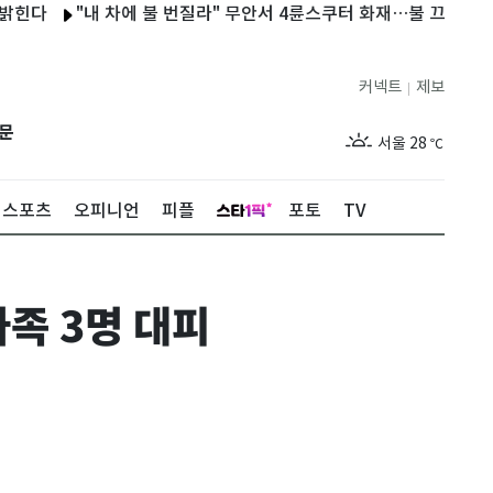
"내 차에 불 번질라" 무안서 4륜스쿠터 화재…불 끄던 60대 화상
커넥트
제보
|
제주
29
℃
문
서울
28
℃
부산
28
℃
스포츠
오피니언
피플
포토
TV
대구
29
℃
인천
29
℃
족 3명 대피
광주
28
℃
대전
27
℃
울산
28
℃
강릉
21
℃
제주
29
℃