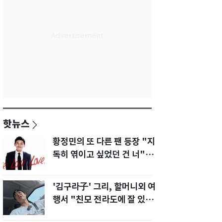
핫뉴스
황정민의 또 다른 팬 등장 "지
독히 엮이고 싶었던 건 너" 폭
로녀 직격
'김구라子' 그리, 할머니외 여
행서 "친모 전라도에 잘 있
어"…유튜브서 언급