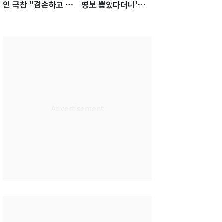
인 극찬 "겸손하고 노
명보 뽑았다더니'…2
력하는 선수…좋은
년 만에 말 바꾼 이임
첫인상"
생