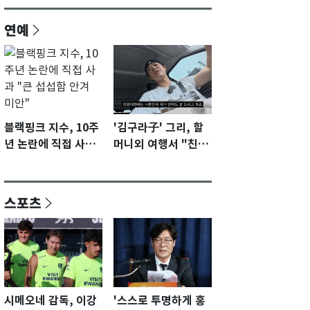
연예
블랙핑크 지수, 10주
'김구라子' 그리, 할
년 논란에 직접 사과
머니외 여행서 "친모
"큰 섭섭함 안겨 미
전라도에 잘 있어"…
안"
유튜브서 언급
스포츠
시메오네 감독, 이강
'스스로 투명하게 홍