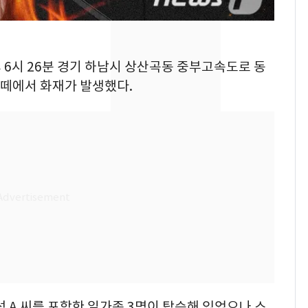
속…전국 곳곳 비 [오늘
날씨]
[단독] 경찰, '김부장'
8
오후 6시 26분 경기 하남시 상산곡동 중부고속도로 동
제작사 회장 수사…자본
반떼에서 화재가 발생했다.
시장법 위반 의혹
[단독]중수청 가는 검찰
9
수사관 경력 합산 추
진…법무사·집행관 '혜
택' 유지
전남광주 화정역 인근서
10
교통사고로 40대 심정
지…6명 부상
성 A 씨를 포함한 일가족 3명이 탑승해 있었으나 스