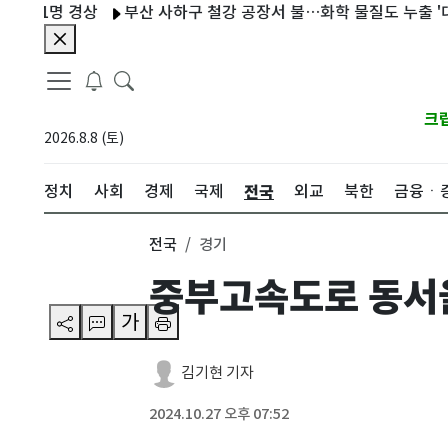
명 경상
부산 사하구 철강 공장서 불…화학 물질도 누출 '대응 1단
크
2026.8.8 (토)
전국
정치
사회
경제
국제
외교
북한
금융ㆍ
전국
경기
중부고속도로 동서울
가
김기현 기자
2024.10.27 오후 07:52