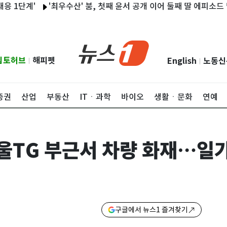
계'
'최우수산' 붐, 첫째 윤서 공개 이어 둘째 딸 에피소드 밝힌다
립토허브
해피펫
English
노동신
|
|
증권
산업
부동산
ITㆍ과학
바이오
생활ㆍ문화
연예
TG 부근서 차량 화재…일가
구글에서 뉴스1 즐겨찾기