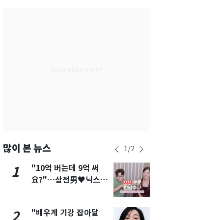
서울
36
℃
부산
34
℃
대구
39
℃
인천
37
℃
광주
37
℃
대전
36
℃
울산
33
℃
강릉
30
℃
많이 본 뉴스
1
/
2
제주
33
℃
"10억 버는데 9억 써
"캐리비안 
1
6
요?"…삼전男♥닉스女
의실에 남자
3:3 단체소개팅 예능 화
요"…경찰 
제
"배우계 기강 잡아달
13호 태풍 '
2
7