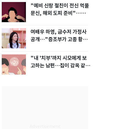
"예비 신랑 절친이 전신 먹물
문신, 해외 도피 준비"…예비
신부 '혼란'
여배우 하영, 금수저 가정사
공개…"증조부가 고종 황제
주치의"
"내 '치부'까지 시모에게 보
고하는 남편…집이 감옥 같
다" 아내 고통