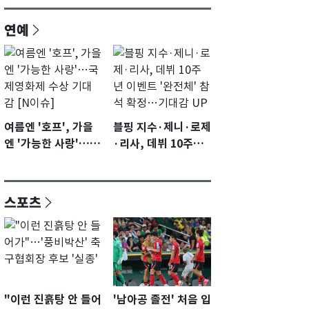
연예
여름엔 '호프', 가을
블핑 지수·제니·로제
엔 '가능한 사랑'…국
·리사, 데뷔 10주년
제영화제 수상 기대
이벤트 '완전체' 참석
감 [N이슈]
확정…기대감 UP
스포츠
"이런 진흙탕 안 들어
'남아공 졸전' 처음 입