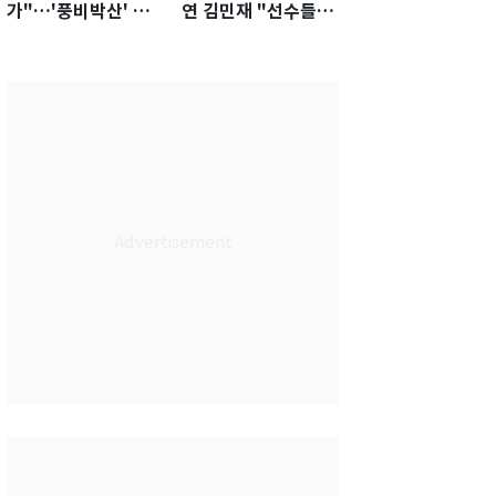
가"…'풍비박산' 축
연 김민재 "선수들도
구협회장 후보 '실종'
못 하기는 했다"