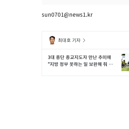
sun0701@news1.kr
최대호 기자
3대 종단 종교지도자 만난 추미애
"지방 정부 못하는 일 보완해 줘 감
사"