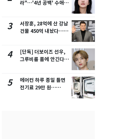
라"…'4년 공백' 수애,
키나와·가고
SNS 오픈·프로필 공개
근…26만명
화제
서장훈, 28억에 산 강남
축구협회, 
3
8
건물 450억 내놨다…세
들 10여명 대
후 차익 280억 '잭팟'
대' 의혹…
픽 예선 등
[단독] 더보이즈 선우,
전남광주 화
4
9
그루비룸 품에 안긴다…
교통사고로 
앳에어리어와 전속계약
지…6명 부
에어컨 하루 종일 틀면
美 상원 클
5
10
전기료 29만 원…
리 난항…민
450kWh 넘으면 '요금
·AML 보완
폭탄'