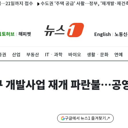
일까지 접수
수도권 '주택 공급' 사활…정부, '재개발·재건축도 고려
립토허브
해피펫
English
노동신
|
|
증권
산업
부동산
ITㆍ과학
바이오
생활ㆍ문화
연예
구 개발사업 재개 파란불…공
구글에서 뉴스1 즐겨찾기