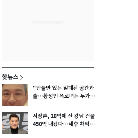
핫뉴스
"단둘만 있는 밀폐된 공간과
술…황정민 폭로녀는 두가지
에 집착했다"
서장훈, 28억에 산 강남 건물
450억 내놨다…세후 차익
280억 '잭팟'