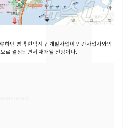
키나와·가고시마현 접
근…26만명 대피령
축구협회, 외국인 심판
8
들 10여명 대상 '성 접
대' 의혹…월드컵·올림
픽 예선 등
간 표류하던 평택 현덕지구 개발사업이 민간사업자와의
전남광주 화정역 인근서
9
으로 결정되면서 재개될 전망이다.
교통사고로 40대 심정
지…6명 부상
美 상원 클래리티법 처
10
리 난항…민주당 "윤리
·AML 보완 우선"