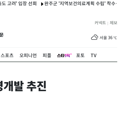
' 입장 선회
완주군 '지역보건의료계획 수립' 착수…"의료환경 변
커넥트
제보
|
제주
33
℃
문
서울
36
℃
부산
34
℃
스포츠
오피니언
피플
포토
TV
대구
39
℃
인천
37
℃
영개발 추진
광주
37
℃
대전
36
℃
울산
33
℃
강릉
30
℃
제주
33
℃