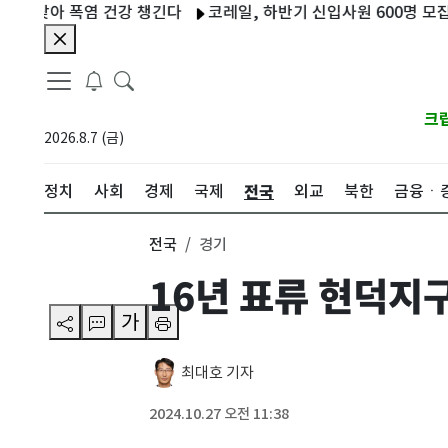
아 폭염 건강 챙긴다
코레일, 하반기 신입사원 600명 모집…21
크
2026.8.7 (금)
전국
정치
사회
경제
국제
외교
북한
금융ㆍ
전국
경기
16년 표류 현덕지
가
최대호 기자
2024.10.27 오전 11:38