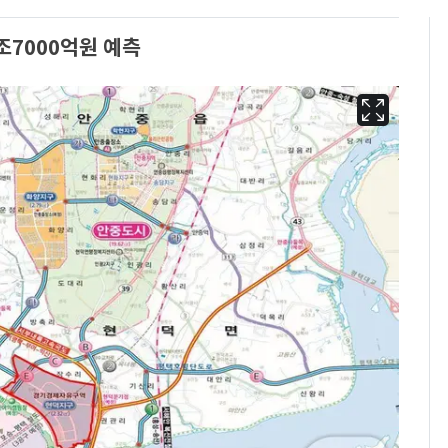
조7000억원 예측
"캐리비안 베이 여자 탈
6
의실에 남자가 있어
요"…경찰 수사
13호 태풍 '돌핀' 日오
7