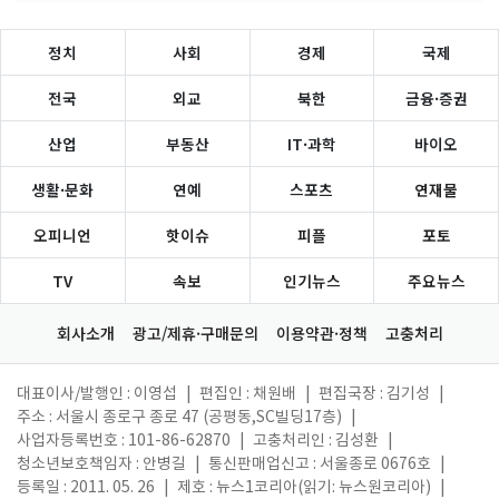
정치
사회
경제
국제
전국
외교
북한
금융·증권
산업
부동산
IT·과학
바이오
생활·문화
연예
스포츠
연재물
오피니언
핫이슈
피플
포토
TV
속보
인기뉴스
주요뉴스
회사소개
광고/제휴·구매문의
이용약관·정책
고충처리
대표이사/발행인 : 이영섭
|
편집인 : 채원배
|
편집국장 : 김기성
|
주소 : 서울시 종로구 종로 47 (공평동,SC빌딩17층)
|
사업자등록번호 : 101-86-62870
|
고충처리인 : 김성환
|
청소년보호책임자 : 안병길
|
통신판매업신고 : 서울종로 0676호
|
등록일 : 2011. 05. 26
|
제호 : 뉴스1코리아(읽기: 뉴스원코리아)
|