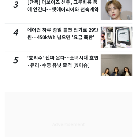
[단독] 더보이즈 선우, 그루비룸 품
3
에 안긴다…앳에어리어와 전속계약
에어컨 하루 종일 틀면 전기료 29만
4
원…450kWh 넘으면 '요금 폭탄'
'효리수' 진짜 온다…소녀시대 효연
5
·유리·수영 유닛 출격 [N이슈]