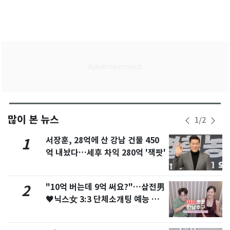
많이 본 뉴스
1
/
2
서장훈, 28억에 산 강남 건물 450
1
억 내놨다…세후 차익 280억 '잭팟'
"10억 버는데 9억 써요?"…삼전男
2
♥닉스女 3:3 단체소개팅 예능 화
제