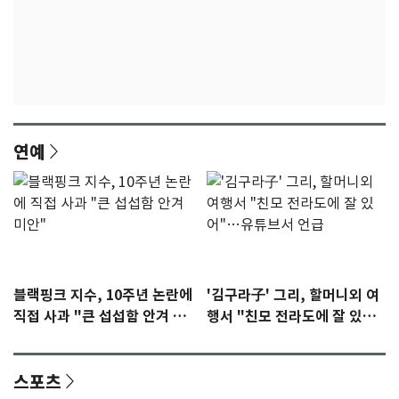
연예
블랙핑크 지수, 10주년 논란에
'김구라子' 그리, 할머니외 여
직접 사과 "큰 섭섭함 안겨 미
행서 "친모 전라도에 잘 있
안"
어"…유튜브서 언급
스포츠