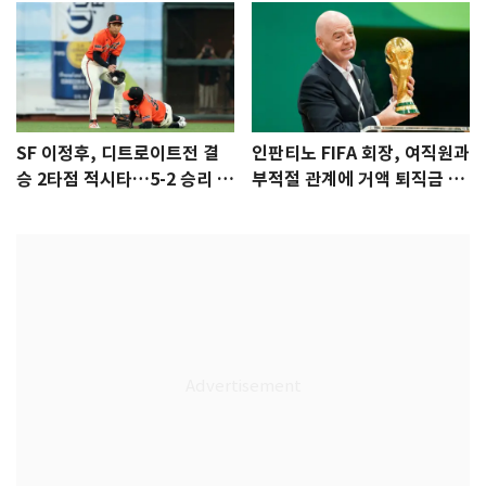
SF 이정후, 디트로이트전 결
인판티노 FIFA 회장, 여직원과
승 2타점 적시타…5-2 승리 견
부적절 관계에 거액 퇴직금 지
인
급 논란