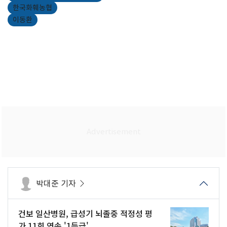
한국화훼농협
이동환
박대준 기자
건보 일산병원, 급성기 뇌졸중 적정성 평
가 11회 연속 '1등급'