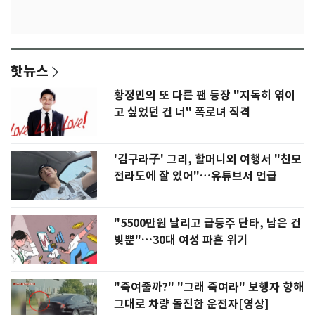
핫뉴스
황정민의 또 다른 팬 등장 "지독히 엮이
고 싶었던 건 너" 폭로녀 직격
'김구라子' 그리, 할머니외 여행서 "친모
전라도에 잘 있어"…유튜브서 언급
"5500만원 날리고 급등주 단타, 남은 건
빚뿐"…30대 여성 파혼 위기
"죽여줄까?" "그래 죽여라" 보행자 향해
그대로 차량 돌진한 운전자[영상]