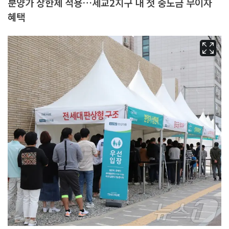
분양가 상한제 적용…세교2지구 내 첫 중도금 무이자
혜택