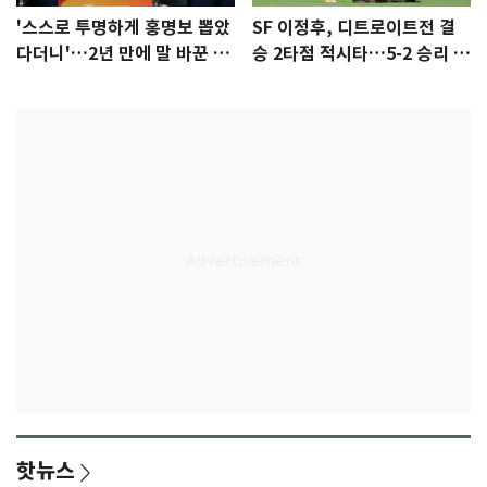
'스스로 투명하게 홍명보 뽑았
SF 이정후, 디트로이트전 결
다더니'…2년 만에 말 바꾼 이
승 2타점 적시타…5-2 승리 견
임생
인
핫뉴스