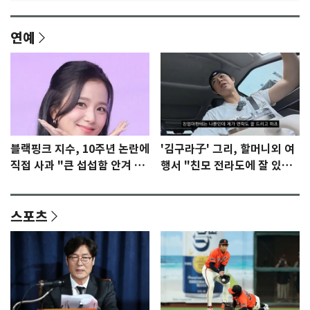
연예
블랙핑크 지수, 10주년 논란에
'김구라子' 그리, 할머니외 여
직접 사과 "큰 섭섭함 안겨 미
행서 "친모 전라도에 잘 있
안"
어"…유튜브서 언급
스포츠