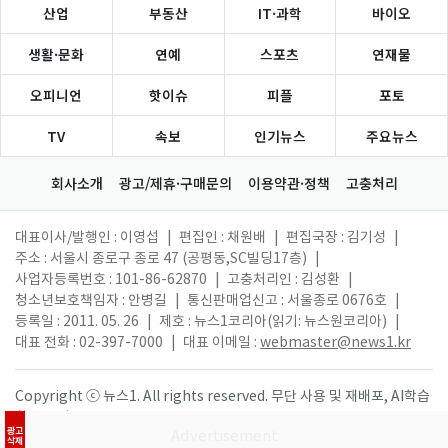
산업
부동산
IT·과학
바이오
생활·문화
연예
스포츠
연재물
오피니언
핫이슈
피플
포토
TV
속보
인기뉴스
주요뉴스
회사소개
광고/제휴·구매문의
이용약관·정책
고충처리
대표이사/발행인 : 이영섭
|
편집인 : 채원배
|
편집국장 : 김기성
|
주소 : 서울시 종로구 종로 47 (공평동,SC빌딩17층)
|
사업자등록번호 : 101-86-62870
|
고충처리인 : 김성환
|
청소년보호책임자 : 안병길
|
통신판매업신고 : 서울종로 0676호
|
등록일 : 2011. 05. 26
|
제호 : 뉴스1코리아(읽기: 뉴스원코리아)
|
대표 전화 : 02-397-7000
|
대표 이메일 :
webmaster@news1.kr
Copyright ⓒ 뉴스1. All rights reserved. 무단 사용 및 재배포, AI학습
활용 금지.
광고
삭제