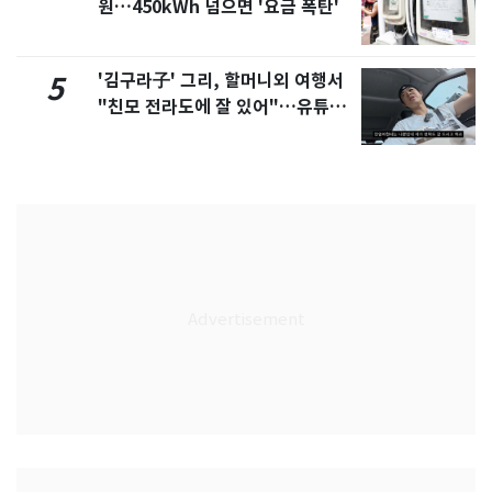
원…450kWh 넘으면 '요금 폭탄'
'김구라子' 그리, 할머니외 여행서
5
"친모 전라도에 잘 있어"…유튜브
서 언급