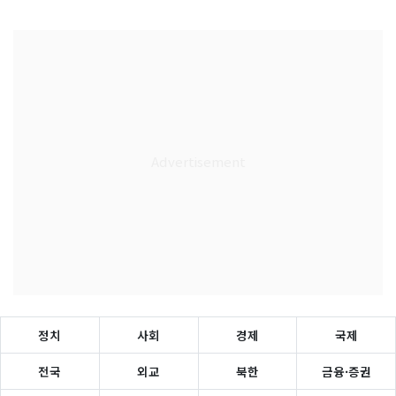
정치
사회
경제
국제
전국
외교
북한
금융·증권