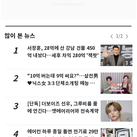
많이 본 뉴스
1
/
2
서장훈, 28억에 산 강남 건물 450
1
억 내놨다…세후 차익 280억 '잭팟'
"10억 버는데 9억 써요?"…삼전男
2
♥닉스女 3:3 단체소개팅 예능 화
제
[단독] 더보이즈 선우, 그루비룸 품
3
에 안긴다…앳에어리어와 전속계약
에어컨 하루 종일 틀면 전기료 29만
4