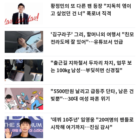
황정민의 또 다른 팬 등장 "지독히 엮이
고 싶었던 건 너" 폭로녀 직격
'김구라子' 그리, 할머니외 여행서 "친모
전라도에 잘 있어"…유튜브서 언급
"출근길 지하철서 두자리 차지, 업무 보
는 100㎏ 남성…부딪히면 신경질"
"5500만원 날리고 급등주 단타, 남은 건
빚뿐"…30대 여성 파혼 위기
'데뷔 10주년' 임영웅 "20여명의 팬들로
시작해 여기까지…진심 감사"