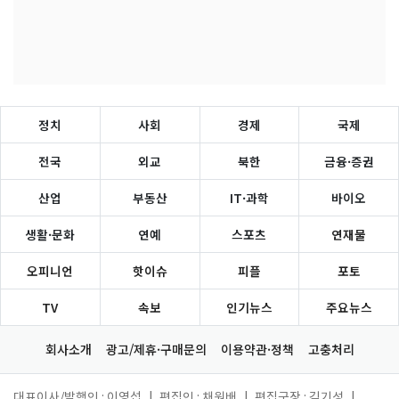
정치
사회
경제
국제
전국
외교
북한
금융·증권
산업
부동산
IT·과학
바이오
생활·문화
연예
스포츠
연재물
오피니언
핫이슈
피플
포토
TV
속보
인기뉴스
주요뉴스
회사소개
광고/제휴·구매문의
이용약관·정책
고충처리
대표이사/발행인 : 이영섭
|
편집인 : 채원배
|
편집국장 : 김기성
|