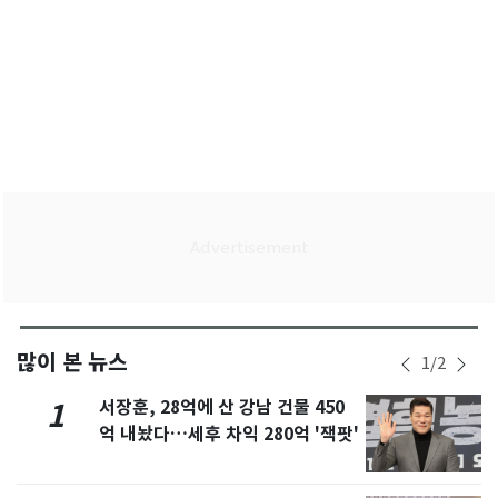
많이 본 뉴스
1
/
2
서장훈, 28억에 산 강남 건물 450
1
억 내놨다…세후 차익 280억 '잭팟'