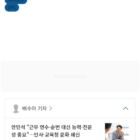
샤니공장
SPC
배수아 기자
안민석 "근무 연수·순번 대신 능력·전문
성 중요"…인사·교육청 문화 쇄신