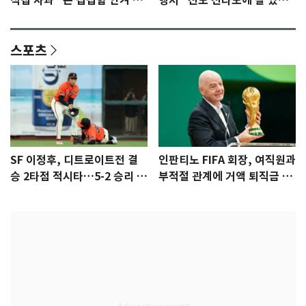
직접 사과 "큰 섭섭함 안겨 미
행서 "친모 전라도에 잘 있
안"
어"…유튜브서 언급
스포츠
SF 이정후, 디트로이트전 결
인판티노 FIFA 회장, 여직원과
승 2타점 적시타…5-2 승리 견
부적절 관계에 거액 퇴직금 지
인
급 논란