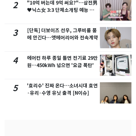
"10억 버는데 9억 써요?"…삼전男
2
♥닉스女 3:3 단체소개팅 예능 화
제
[단독] 더보이즈 선우, 그루비룸 품
3
에 안긴다…앳에어리어와 전속계약
에어컨 하루 종일 틀면 전기료 29만
4
원…450kWh 넘으면 '요금 폭탄'
'효리수' 진짜 온다…소녀시대 효연
5
·유리·수영 유닛 출격 [N이슈]