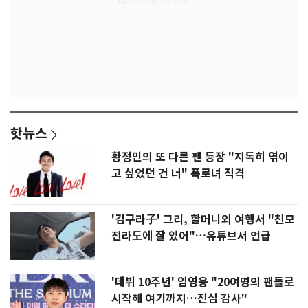
핫뉴스
황정민의 또 다른 팬 등장 "지독히 엮이
고 싶었던 건 너" 폭로녀 직격
'김구라子' 그리, 할머니외 여행서 "친모
전라도에 잘 있어"…유튜브서 언급
'데뷔 10주년' 임영웅 "20여명의 팬들로
시작해 여기까지…진심 감사"