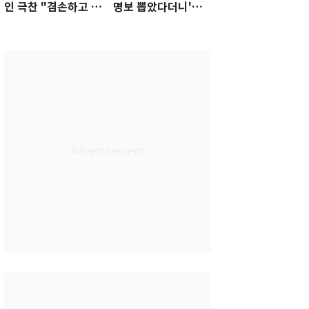
인 극찬 "겸손하고 노
명보 뽑았다더니'…2
력하는 선수…좋은
년 만에 말 바꾼 이임
첫인상"
생