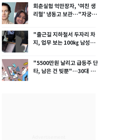
회춘실험 억만장자, '여친 생
리혈' 냉동고 보관…"자궁 내
부 궁금해"
"출근길 지하철서 두자리 차
지, 업무 보는 100㎏ 남성…
부딪히면 신경질"
"5500만원 날리고 급등주 단
타, 남은 건 빚뿐"…30대 여
성 파혼 위기