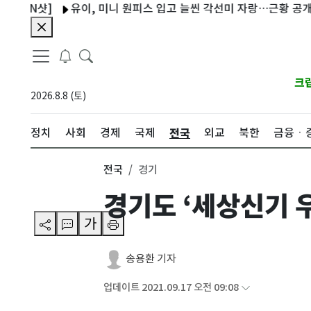
N샷]
유이, 미니 원피스 입고 늘씬 각선미 자랑…근황 공개 [N샷]
크
2026.8.8 (토)
전국
정치
사회
경제
국제
외교
북한
금융ㆍ
전국
경기
경기도 ‘세상신기 
가
송용환 기자
업데이트 2021.09.17 오전 09:08