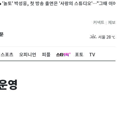
' 박성웅, 첫 방송 출연은 '사랑의 스튜디오'…"그때 이어졌다"
서울
커넥트
제보
|
제주
29
℃
문
서울
28
℃
부산
28
℃
스포츠
오피니언
피플
포토
TV
대구
29
℃
인천
29
℃
 운영
광주
28
℃
대전
27
℃
울산
28
℃
강릉
21
℃
제주
29
℃