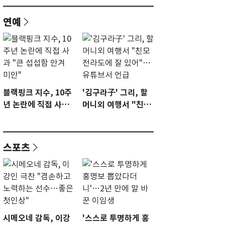
연예
블랙핑크 지수, 10주
'김구라子' 그리, 할
년 논란에 직접 사과
머니외 여행서 "친모
"큰 섭섭함 안겨 미
전라도에 잘 있어"…
안"
유튜브서 언급
스포츠
시메오네 감독, 이강
'스스로 투명하게 홍