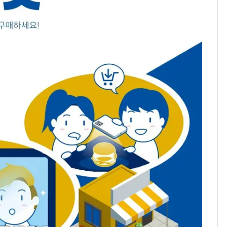
속…전국 곳곳 비 [오늘
날씨]
[단독] 경찰, '김부장'
8
제작사 회장 수사…자본
시장법 위반 의혹
[단독]중수청 가는 검찰
9
수사관 경력 합산 추
진…법무사·집행관 '혜
택' 유지
전남광주 화정역 인근서
10
교통사고로 40대 심정
지…6명 부상