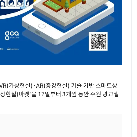
 VR(가상현실)·AR(증강현실) 기술 기반 스마트상
확장현실)마켓’을 17일부터 3개월 동안 수원 광교앨
.