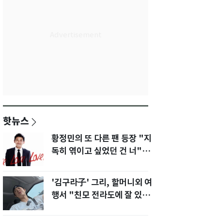
핫뉴스
황정민의 또 다른 팬 등장 "지
독히 엮이고 싶었던 건 너" 폭
로녀 직격
'김구라子' 그리, 할머니외 여
행서 "친모 전라도에 잘 있
어"…유튜브서 언급