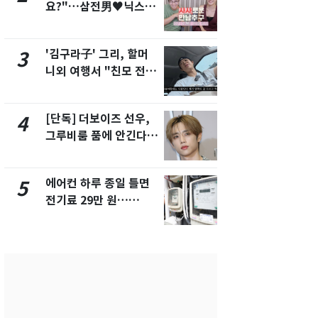
요?"…삼전男♥닉스女
속…전국 곳곳
3:3 단체소개팅 예능 화
날씨]
제
'김구라子' 그리, 할머
[단독] 경찰,
3
8
니외 여행서 "친모 전라
제작사 회장
도에 잘 있어"…유튜브
시장법 위반
서 언급
[단독] 더보이즈 선우,
[단독]중수
4
9
그루비룸 품에 안긴다…
수사관 경력
앳에어리어와 전속계약
진…법무사·
택' 유지
에어컨 하루 종일 틀면
전남광주 화
5
10
전기료 29만 원…
교통사고로 
450kWh 넘으면 '요금
지…6명 부
폭탄'