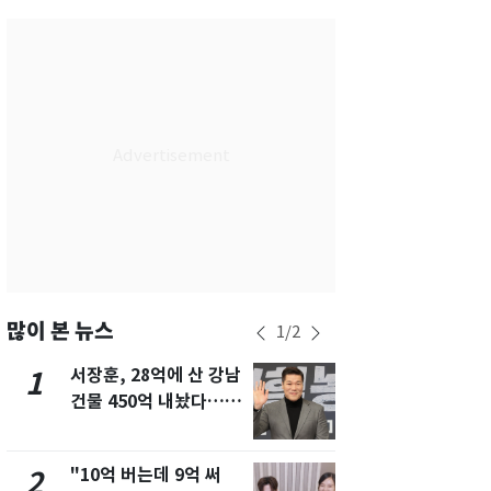
서울
28
℃
부산
28
℃
대구
29
℃
인천
29
℃
광주
28
℃
대전
27
℃
울산
28
℃
강릉
21
℃
많이 본 뉴스
1
/
2
제주
29
℃
서장훈, 28억에 산 강남
13호 태풍 '
1
6
건물 450억 내놨다…세
키나와·가고
후 차익 280억 '잭팟'
근…26만명
"10억 버는데 9억 써
낮 최고 37
2
7