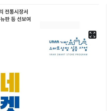
구리 전통시장서
메뉴판 등 선보여
13호 태풍 '돌핀' 日오
6
키나와·가고시마현 접
근…26만명 대피령
낮 최고 37도 폭염 계
7