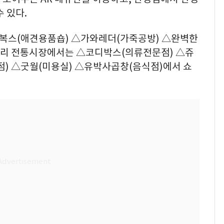
 있다.
복스(애견용품숍) △가와레더(가죽공방) △완벽한
구리 전통시장에서는 △코디박스(의류전문점) △쥬
) △굿월(미용실) △유박사곱창(음식점)에서 쇼