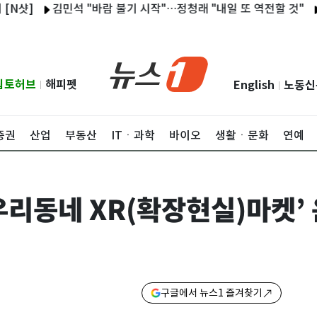
김민석 "바람 불기 시작"…정청래 "내일 또 역전할 것"
'놀토
립토허브
해피펫
English
노동신
|
|
증권
산업
부동산
ITㆍ과학
바이오
생활ㆍ문화
연예
우리동네 XR(확장현실)마켓’
구글에서 뉴스1 즐겨찾기