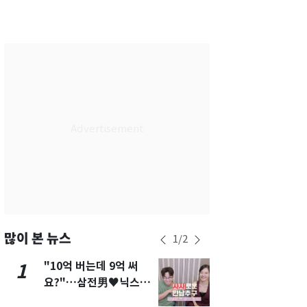
서울
29
℃
부산
26
℃
대구
26
℃
인천
27
℃
광주
25
℃
대전
26
℃
울산
25
℃
강릉
23
℃
제주
26
℃
많이 본 뉴스
1
/
2
"10억 버는데 9억 써
[단독]"이번
1
6
요?"…삼전男♥닉스女
현, 토스역
3:3 단체소개팅 예능 화
울 지하철에