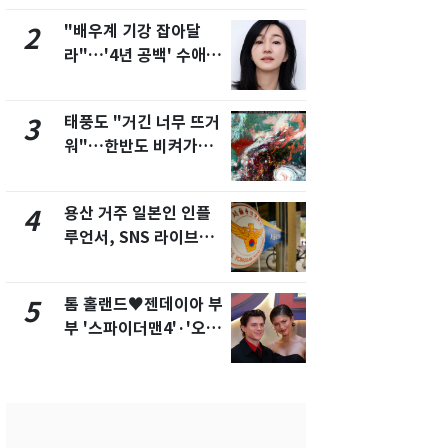
제
새겼다
"배우계 기강 잡아달
펄펄 끓는 서
2
7
라"…'4년 공백' 수애,
돌파하나…한
SNS 오픈·프로필 공개
폭염[오늘날
화제
태풍도 "거긴 너무 뜨거
SK하이닉스
3
8
워"…한반도 비켜가는
켓 하한가…
'돌핀'과 '찬홈'
에 시초가 
용산 거주 일본인 인플
"캐리비안 
4
9
루언서, SNS 라이브방
의실에 남자
송 도중 사망
요"…경찰 
톰 홀랜드♥젠데이아 부
전남광주통
5
10
부 '스파이더맨4'·'오디
무부시장 후
세이'로 극장 장악
윤난실 지명