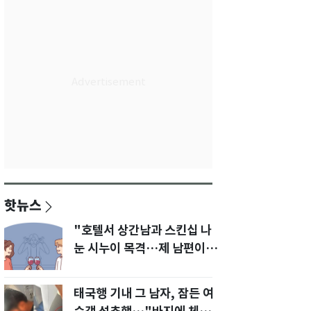
핫뉴스
"호텔서 상간남과 스킨십 나
눈 시누이 목격…제 남편이
입 다물라 하네요"
태국행 기내 그 남자, 잠든 여