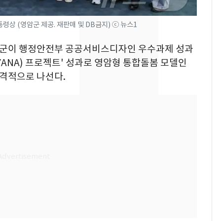
새겼다
펄펄 끓는 서울, 40도
7
상 (영암군 제공. 재판매 및 DB금지) ⓒ 뉴스1
돌파하나…한낮 39도
폭염[오늘날씨]
 영암군이 행정안전부 공공서비스디자인 우수과제 성과
SK하이닉스 또 프리마
8
ANA) 프로젝트' 성과로 영암형 통합돌봄 모델인
켓 하한가…달랑 11주
본격적으로 나선다.
에 시초가 소동
"캐리비안 베이 여자 탈
9
의실에 남자가 있어
요"…경찰 수사
전남광주통합특별시 정
10
무부시장 후보 백승주·
윤난실 지명