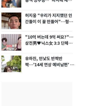
승객 성추행…"바지에 체액
까지 묻었다"
허지웅 "우리가 지지했던 인
간들이 이 꼴 만들어"…형소
법 개정안에 발끈
"10억 버는데 9억 써요?"…
삼전男♥닉스女 3:3 단체소
개팅 예능 화제
유하진, 민낯도 반짝반
짝…'14세 연상 예비남편' 강
균성이 반한 청순 미모