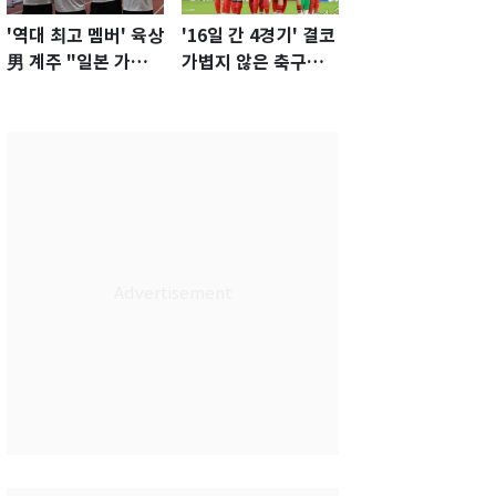
'역대 최고 멤버' 육상
'16일 간 4경기' 결코
男 계주 "일본 가뿐히
가볍지 않은 축구대
넘고 AG 金 따겠다"
표팀 '임시 감독' 무게