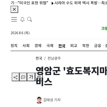
기…"미국인 표현 위협"
시리아 수도 외곽 택시 폭발…최소 1명 사
크
2026.8.6 (목)
전국
정치
사회
경제
국제
외교
북한
금융ㆍ
전국
전남광주
영암군 '효도복지마
가
비스
김태성 기자