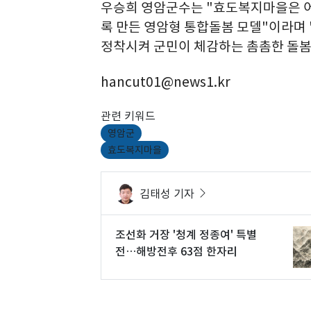
우승희 영암군수는 "효도복지마을은 어
록 만든 영암형 통합돌봄 모델"이라며 
정착시켜 군민이 체감하는 촘촘한 돌봄
hancut01@news1.kr
관련 키워드
영암군
효도복지마을
김태성 기자
조선화 거장 '청계 정종여' 특별
전…해방전후 63점 한자리