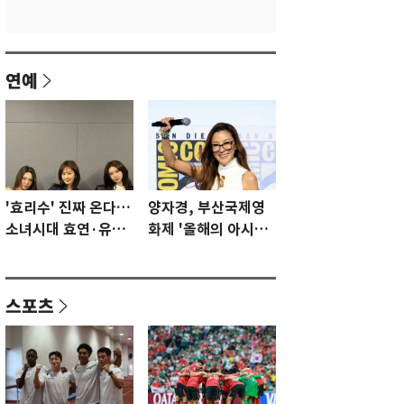
연예
'효리수' 진짜 온다…
양자경, 부산국제영
소녀시대 효연·유리·
화제 '올해의 아시아
수영 유닛 출격 [N이
영화인상' 수상…15
슈]
년만에 부산 온다
스포츠