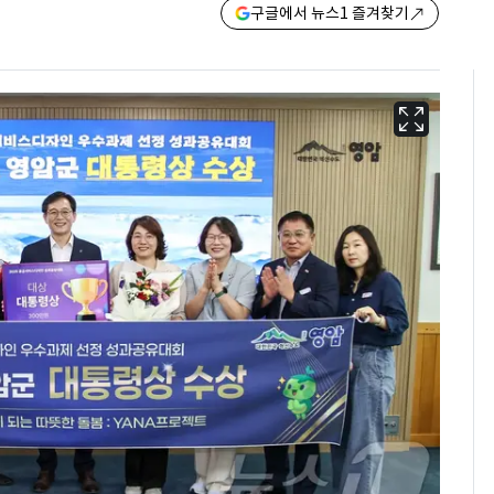
구글에서 뉴스1 즐겨찾기
[단독]"이번 역은 신논
6
현, 토스역입니다"…서
울 지하철에 토스 이름