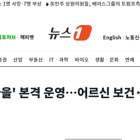
망·7명 부상
美민주 상원의원들, 베이스그룹의 트럼프측 200만
립토허브
해피펫
English
노동신
|
|
증권
산업
부동산
ITㆍ과학
바이오
생활ㆍ문화
연예
을' 본격 운영…어르신 보건