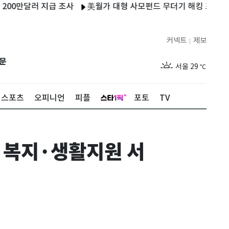
달러 지급 조사
美월가 대형 사모펀드 무더기 해킹 표적…전화로 
커넥트
제보
|
제주
26
℃
문
서울
29
℃
부산
26
℃
스포츠
오피니언
피플
포토
TV
대구
26
℃
인천
27
℃
·복지·생활지원 서
광주
25
℃
대전
26
℃
울산
25
℃
강릉
23
℃
제주
26
℃