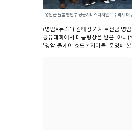
영암군 돌봄 행안부 공공서비스디자인 우수과제 대통령
(영암=뉴스1) 김태성 기자 = 전남
공유대회에서 대통령상을 받은 '야나(Y
'영암-올케어 효도복지마을' 운영에 