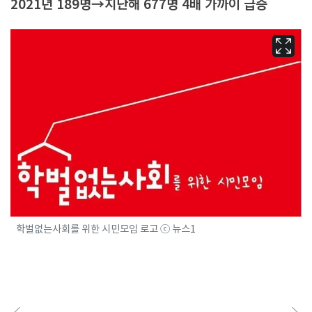
2021년 189명→지난해 677명 4배 가까이 급증
학벌없는사회를 위한 시민모임 로고 ⓒ 뉴스1