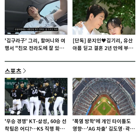
'김구라子' 그리, 할머니와 여
[단독] 문지인♥김기리, 유산
행서 "친모 전라도에 잘 있
아픔 딛고 결혼 2년 만에 부모
어"…유튜브서 언급
됐다…7일 득남
스포츠
'우승 경쟁' KT-삼성, 60승 선
'폭염 방학'에 개인 타이틀도
착팀은 어디?…KS 직행 확률
영향…'AG 차출' 김도영·곽빈
77.8%
울상