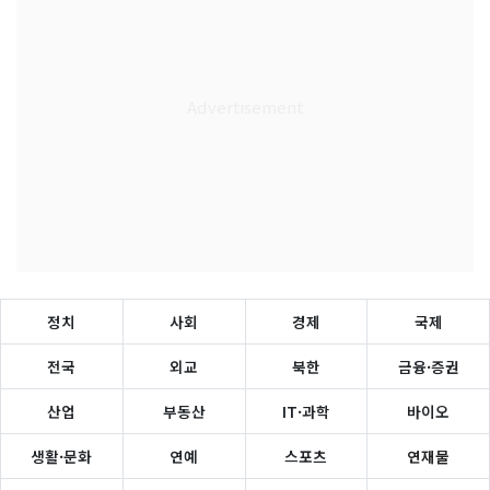
정치
사회
경제
국제
전국
외교
북한
금융·증권
산업
부동산
IT·과학
바이오
생활·문화
연예
스포츠
연재물