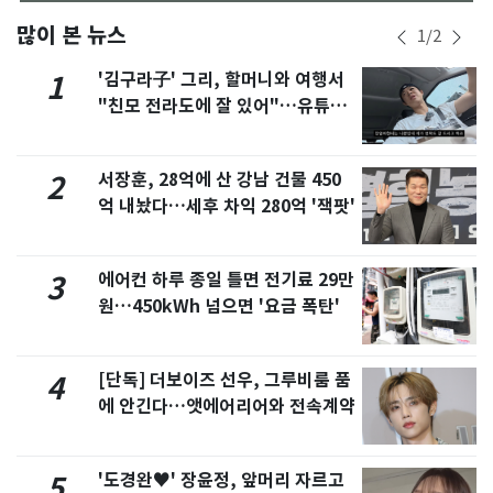
많이 본 뉴스
1
/
2
'김구라子' 그리, 할머니와 여행서
1
"친모 전라도에 잘 있어"…유튜브
서 언급
서장훈, 28억에 산 강남 건물 450
2
억 내놨다…세후 차익 280억 '잭팟'
에어컨 하루 종일 틀면 전기료 29만
3
원…450kWh 넘으면 '요금 폭탄'
[단독] 더보이즈 선우, 그루비룸 품
4
에 안긴다…앳에어리어와 전속계약
'도경완♥' 장윤정, 앞머리 자르고
5