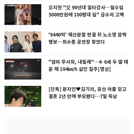
오지헌 "父 90년대 일타강사…월수입
5000만원에 100평대 집" 금수저 고백
'9440억' 재산분할 판결 뒤 노소영 깜짝
행보…최수종 공연장 찾았다
"엄마 무서워, 내릴래"…4·6세 두 딸 태
운 채 194㎞/h 살인 질주[영상]
[단독] 문지인♥김기리, 유산 아픔 딛고
결혼 2년 만에 부모됐다…7일 득남