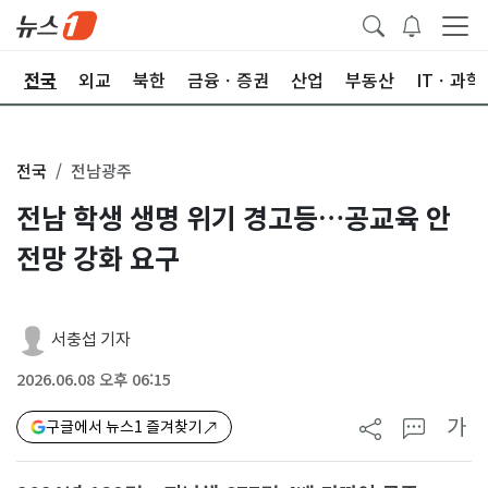
제
전국
외교
북한
금융ㆍ증권
산업
부동산
ITㆍ과학
전국
전남광주
전남 학생 생명 위기 경고등…공교육 안
전망 강화 요구
서충섭 기자
2026.06.08 오후 06:15
가
구글에서 뉴스1 즐겨찾기