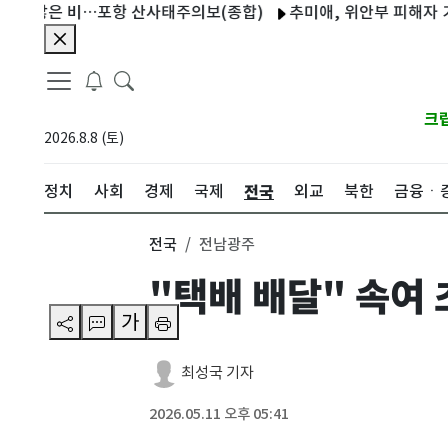
 많은 비…포항 산사태주의보(종합)
추미애, 위안부 피해자 기림의 
크
2026.8.8 (토)
전국
정치
사회
경제
국제
외교
북한
금융ㆍ
전국
전남광주
"택배 배달" 속여
가
최성국 기자
2026.05.11 오후 05:41