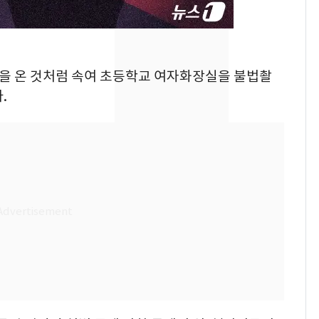
속…전국 곳곳 비 [오늘
날씨]
[단독] 경찰, '김부장'
8
제작사 회장 수사…자본
배달을 온 것처럼 속여 초등학교 여자화장실을 불법촬
시장법 위반 의혹
.
[단독]중수청 가는 검찰
9
수사관 경력 합산 추
진…법무사·집행관 '혜
택' 유지
전남광주 화정역 인근서
10
교통사고로 40대 심정
지…6명 부상