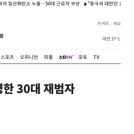
산화탄소 누출…50대 근로자 부상
"중국서 대만인 교사 구금…종
대구
29
℃
인천
33
℃
커넥트
제보
|
광주
33
℃
문
대전
27
℃
울산
29
℃
스포츠
오피니언
피플
포토
TV
강릉
21
℃
제주
29
℃
한 30대 재범자
서울
30
℃
부산
30
℃
대구
29
℃
인천
33
℃
광주
33
℃