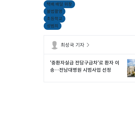
택배 배달 위장
불법촬영
초등학교
성범죄
최성국 기자
'중환자실급 전담구급차'로 환자 이
송…전남대병원 시범사업 선정