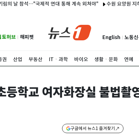
날 참석…"국제적 연대 통해 계속 외쳐야"
수원 요양원 지하서 일
립토허브
해피펫
English
노동신
|
|
증권
산업
부동산
ITㆍ과학
바이오
생활ㆍ문화
연예
 초등학교 여자화장실 불법촬영
구글에서 뉴스1 즐겨찾기