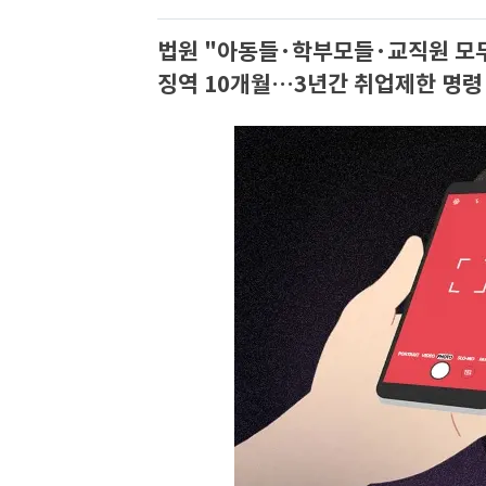
법원 "아동들·학부모들·교직원 모두
징역 10개월…3년간 취업제한 명령