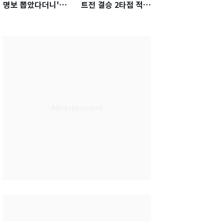
명보 뽑았다더니'…2
트전 결승 2타점 적시
년 만에 말 바꾼 이임
타…5-2 승리 견인
생