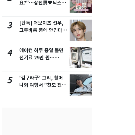
요?"…삼전男♥닉스女
속…전국 곳곳
3:3 단체소개팅 예능 화
날씨]
제
[단독] 더보이즈 선우,
[단독] 경찰,
3
8
그루비룸 품에 안긴다…
제작사 회장
앳에어리어와 전속계약
시장법 위반
에어컨 하루 종일 틀면
[단독]중수
4
9
전기료 29만 원…
수사관 경력
450kWh 넘으면 '요금
진…법무사·
폭탄'
택' 유지
'김구라子' 그리, 할머
전남광주 화
5
10
니외 여행서 "친모 전라
교통사고로 
도에 잘 있어"…유튜브
지…6명 부
서 언급