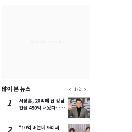
대전
27
℃
울산
29
℃
강릉
21
℃
제주
29
℃
많이 본 뉴스
1
/
2
서장훈, 28억에 산 강남
13호 태풍 '
1
6
건물 450억 내놨다…세
키나와·가고
후 차익 280억 '잭팟'
근…26만명
"10억 버는데 9억 써
낮 최고 37
2
7