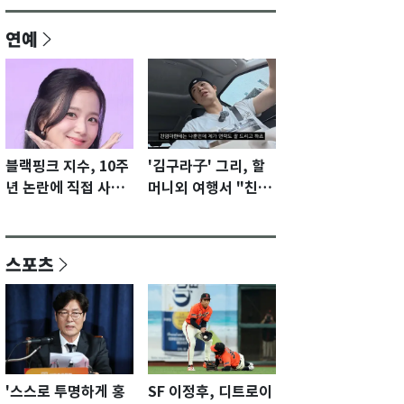
연예
블랙핑크 지수, 10주
'김구라子' 그리, 할
년 논란에 직접 사과
머니외 여행서 "친모
"큰 섭섭함 안겨 미
전라도에 잘 있어"…
안"
유튜브서 언급
스포츠
'스스로 투명하게 홍
SF 이정후, 디트로이