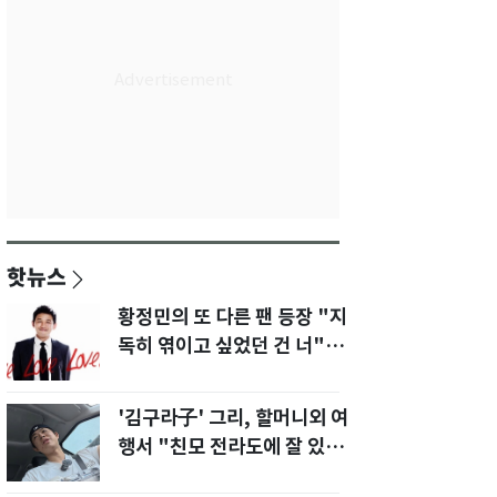
핫뉴스
황정민의 또 다른 팬 등장 "지
독히 엮이고 싶었던 건 너" 폭
로녀 직격
'김구라子' 그리, 할머니외 여
행서 "친모 전라도에 잘 있
어"…유튜브서 언급