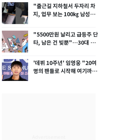
"출근길 지하철서 두자리 차
지, 업무 보는 100㎏ 남성…
부딪히면 신경질"
"5500만원 날리고 급등주 단
타, 남은 건 빚뿐"…30대 여
성 파혼 위기
'데뷔 10주년' 임영웅 "20여
명의 팬들로 시작해 여기까
지…진심 감사"