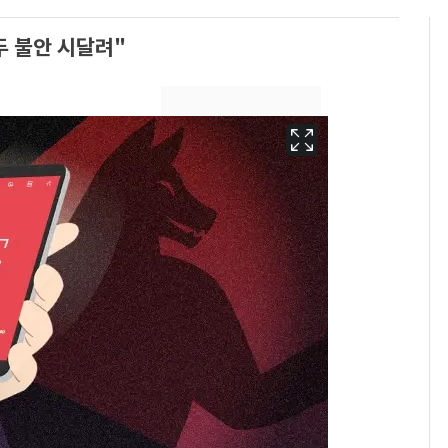
 불안 시달려"
13호 태풍 '돌핀' 日오
6
키나와·가고시마현 접
근…26만명 대피령
낮 최고 37도 폭염 계
7