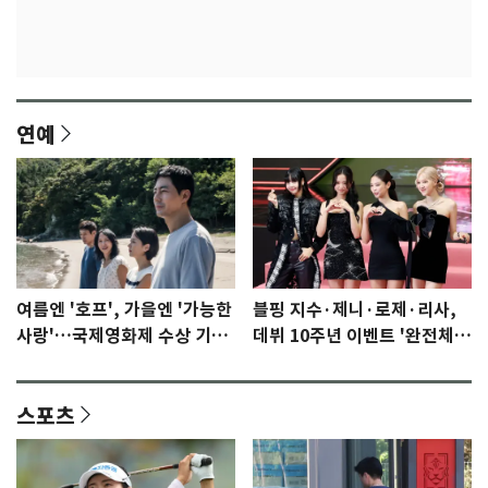
연예
여름엔 '호프', 가을엔 '가능한
블핑 지수·제니·로제·리사,
사랑'…국제영화제 수상 기대
데뷔 10주년 이벤트 '완전체'
감 [N이슈]
참석 확정…기대감 UP
스포츠