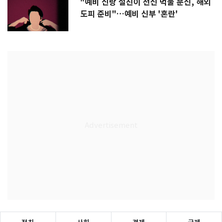
"예비 신랑 절친이 전신 먹물 문신, 해외
도피 준비"…예비 신부 '혼란'
정치
사회
경제
국제