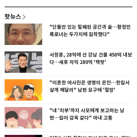
핫뉴스
"단둘만 있는 밀폐된 공간과 술…황정민
폭로녀는 두가지에 집착했다"
서장훈, 28억에 산 강남 건물 450억 내놨
다…세후 차익 280억 '잭팟'
"이혼한 여사친은 생명의 은인…한집서
살게 해달라" 남편 요구에 '절망'
"내 '치부'까지 시모에게 보고하는 남
편…집이 감옥 같다" 아내 고통