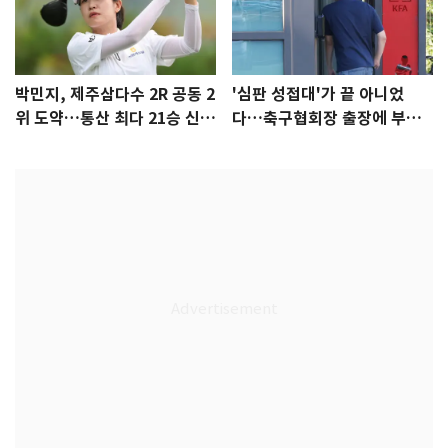
박민지, 제주삼다수 2R 공동 2
'심판 성접대'가 끝 아니었
위 도약…통산 최다 21승 신기
다…축구협회장 출장에 부인
록 도전
3회 동반 '펑펑'