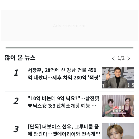
많이 본 뉴스
1
/
2
서장훈, 28억에 산 강남 건물 450
1
억 내놨다…세후 차익 280억 '잭팟'
"10억 버는데 9억 써요?"…삼전男
2
♥닉스女 3:3 단체소개팅 예능 화
제
[단독] 더보이즈 선우, 그루비룸 품
3
에 안긴다…앳에어리어와 전속계약