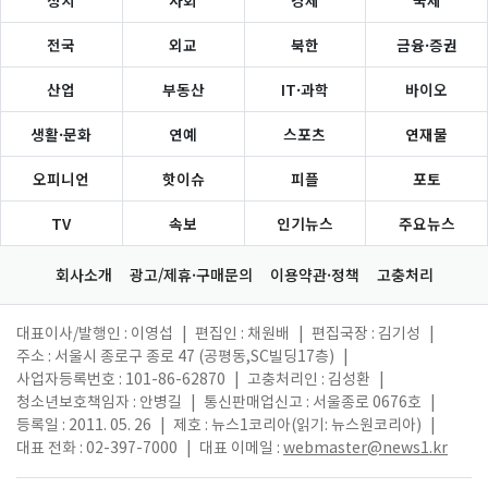
전국
외교
북한
금융·증권
산업
부동산
IT·과학
바이오
생활·문화
연예
스포츠
연재물
오피니언
핫이슈
피플
포토
TV
속보
인기뉴스
주요뉴스
회사소개
광고/제휴·구매문의
이용약관·정책
고충처리
대표이사/발행인 : 이영섭
|
편집인 : 채원배
|
편집국장 : 김기성
|
주소 : 서울시 종로구 종로 47 (공평동,SC빌딩17층)
|
사업자등록번호 : 101-86-62870
|
고충처리인 : 김성환
|
청소년보호책임자 : 안병길
|
통신판매업신고 : 서울종로 0676호
|
등록일 : 2011. 05. 26
|
제호 : 뉴스1코리아(읽기: 뉴스원코리아)
|
대표 전화 : 02-397-7000
|
대표 이메일 :
webmaster@news1.kr