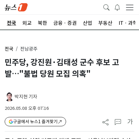
제
전국
외교
북한
금융ㆍ증권
산업
부동산
ITㆍ과학
전국
전남광주
민주당, 강진원·김태성 군수 후보 고
발…"불법 당원 모집 의혹"
박지현 기자
2026.05.08 오후 07:16
가
구글에서 뉴스1 즐겨찾기