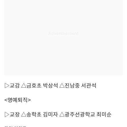
▷교감 △금호초 박상석 △진남중 서관석
<명예퇴직>
▷교장 △송학초 김미자 △광주선광학교 최미순