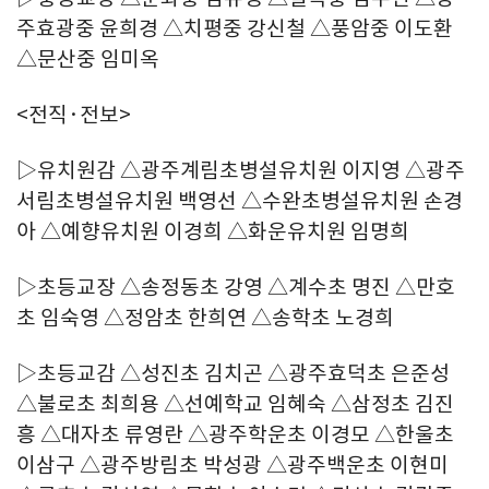
주효광중 윤희경 △치평중 강신철 △풍암중 이도환
△문산중 임미옥
<전직·전보>
▷유치원감 △광주계림초병설유치원 이지영 △광주
서림초병설유치원 백영선 △수완초병설유치원 손경
아 △예향유치원 이경희 △화운유치원 임명희
▷초등교장 △송정동초 강영 △계수초 명진 △만호
초 임숙영 △정암초 한희연 △송학초 노경희
▷초등교감 △성진초 김치곤 △광주효덕초 은준성
△불로초 최희용 △선예학교 임혜숙 △삼정초 김진
흥 △대자초 류영란 △광주학운초 이경모 △한울초
이삼구 △광주방림초 박성광 △광주백운초 이현미