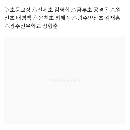
▷초등교장 △진제초 김영희 △금부초 공경옥 △일
신초 배병백 △운천초 최해정 △광주양산초 김재홍
△광주선우학교 정형춘