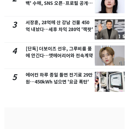
백' 수애, SNS 오픈·프로필 공개
화제
서장훈, 28억에 산 강남 건물 450
3
억 내놨다…세후 차익 280억 '잭팟'
[단독] 더보이즈 선우, 그루비룸 품
4
에 안긴다…앳에어리어와 전속계약
에어컨 하루 종일 틀면 전기료 29만
5
원…450kWh 넘으면 '요금 폭탄'