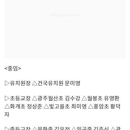
<중임>
▷유치원장 △건국유치원 문미영
▷초등교장 △광주월산초 김수강 △월봉초 유영환
△화개초 정상준 △빛고을초 최미영 △풍암초 황덕
자
▷중등교장 △문화중 김유정 △일곡중 김주신 △광