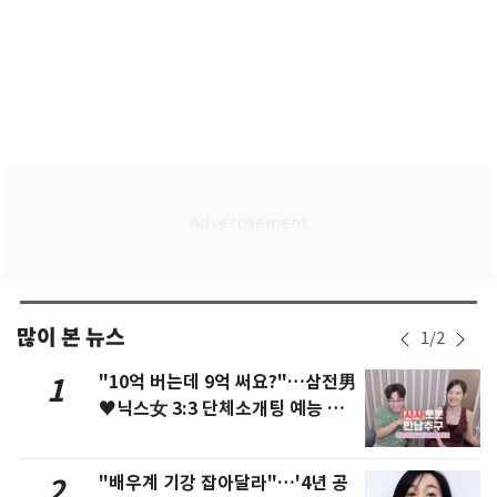
많이 본 뉴스
1
/
2
"10억 버는데 9억 써요?"…삼전男
1
♥닉스女 3:3 단체소개팅 예능 화
제
"배우계 기강 잡아달라"…'4년 공
2