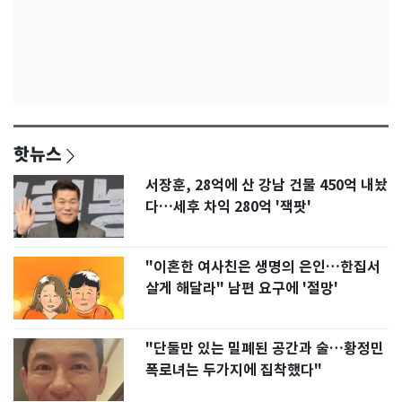
핫뉴스
서장훈, 28억에 산 강남 건물 450억 내놨
다…세후 차익 280억 '잭팟'
"이혼한 여사친은 생명의 은인…한집서
살게 해달라" 남편 요구에 '절망'
"단둘만 있는 밀폐된 공간과 술…황정민
폭로녀는 두가지에 집착했다"