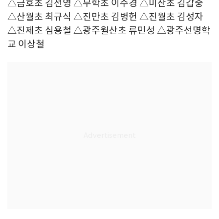
△금호초 김선영 △무학초 이수경 △미산초 김갑중
△산월초 최규식 △진만초 김병헌 △진월초 김성자
△진제초 심용철 △광주월산초 류민성 △광주선명학
교 이상철