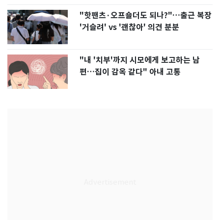
"핫팬츠·오프숄더도 되나?"…출근 복장
'거슬려' vs '괜찮아' 의견 분분
"내 '치부'까지 시모에게 보고하는 남
편…집이 감옥 같다" 아내 고통