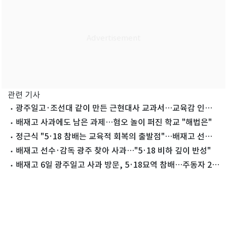
관련 기사
광주일고·조선대 같이 만든 근현대사 교과서…교육감 인정
도서 됐다
배재고 사과에도 남은 과제…혐오 놀이 퍼진 학교 "해법은"
정근식 "5·18 참배는 교육적 회복의 출발점"…배재고 선수·
감독 "깊이 반성"(종합)
배재고 선수·감독 광주 찾아 사과…"5·18 비하 깊이 반성"
배재고 6일 광주일고 사과 방문, 5·18묘역 참배…주동자 2명
징계(종합)