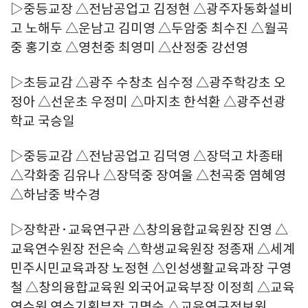
▷중등교장 △전남공업고 김정현 △광주자동화설비
고 노해두 △운남고 김미영 △두암중 최수진 △월곡
중 홍기호 △영천중 최영미 △산정중 강선영
▷초등교감 △광주 수창초 심수정 △광주학강초 오
정아 △선운초 우정미 △마지초 한석환 △광주선광
학교 국승일
▷중등교감 △전남공업고 김덕영 △장덕고 차종태
△각화중 김유나 △장덕중 장여울 △천곡중 염혜영
△하남중 박수경
▷장학관·교육연구관 △창의융합교육원장 진영 △
교육연수원장 전은숙 △학생교육원장 정종재 △세계
민주시민교육과장 노정현 △인성생활교육과장 구영
철 △창의융합교육원 외국어교육부장 이정희 △교육
연수원 연수기획부장 고명숙 △교육연구정보원