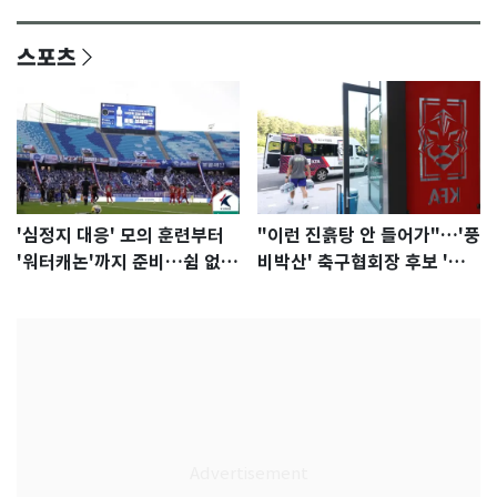
감 [N이슈]
참석 확정…기대감 UP
스포츠
'심정지 대응' 모의 훈련부터
"이런 진흙탕 안 들어가"…'풍
'워터캐논'까지 준비…쉼 없는
비박산' 축구협회장 후보 '실
K리그
종'