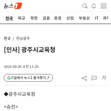
전국
제
외교
북한
금융ㆍ증권
산업
부동산
ITㆍ과학
전국
전남광주
[인사] 광주시교육청
2025.08.05 오전 11:25
가
구글에서 뉴스1 즐겨찾기
◆광주시교육청
<승진>