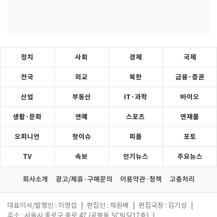
정치
사회
경제
국제
전국
외교
북한
금융·증권
산업
부동산
IT·과학
바이오
생활·문화
연예
스포츠
연재물
오피니언
핫이슈
피플
포토
TV
속보
인기뉴스
주요뉴스
회사소개
광고/제휴·구매문의
이용약관·정책
고충처리
대표이사/발행인 : 이영섭
|
편집인 : 채원배
|
편집국장 : 김기성
|
주소 : 서울시 종로구 종로 47 (공평동,SC빌딩17층)
|