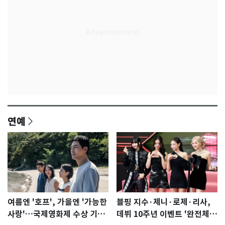
연예
여름엔 '호프', 가을엔 '가능한
블핑 지수·제니·로제·리사,
사랑'…국제영화제 수상 기대
데뷔 10주년 이벤트 '완전체'