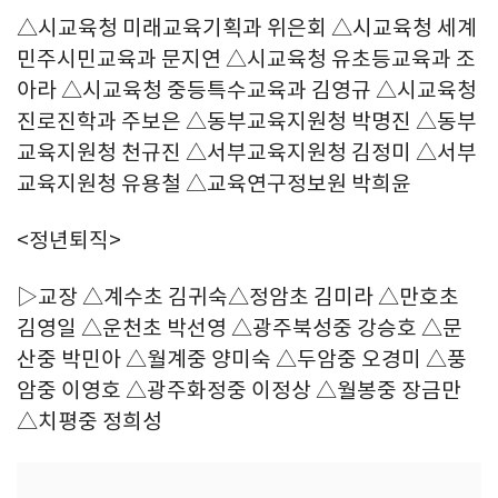
△시교육청 미래교육기획과 위은회 △시교육청 세계
민주시민교육과 문지연 △시교육청 유초등교육과 조
아라 △시교육청 중등특수교육과 김영규 △시교육청
진로진학과 주보은 △동부교육지원청 박명진 △동부
교육지원청 천규진 △서부교육지원청 김정미 △서부
교육지원청 유용철 △교육연구정보원 박희윤
<정년퇴직>
▷교장 △계수초 김귀숙△정암초 김미라 △만호초
김영일 △운천초 박선영 △광주북성중 강승호 △문
산중 박민아 △월계중 양미숙 △두암중 오경미 △풍
암중 이영호 △광주화정중 이정상 △월봉중 장금만
△치평중 정희성