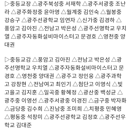
▷중등교장 △광주북성중 서재학 △광주서광중 조난
라 △광주화정중 윤아영 △월계중 김인숙 △월봉중
강승구 △광주선광학교 임연자 △신가중 김경하 △
풍암고 김아진 △전남고 박은성 △광주선명학교 우치
열 △광주자동화설비마이스터고 문경호 △영천중 양
대권
▷중등교감 △풍암고 김아진 △전남고 박은성 △광
주선명학교 우치열 △광주자동화설비마이스터고 문
경호 △영천중 양대권 △광주고 정인웅 △광주과학
고 강창현 △전남여고 최인기 △첨단고 이영식 △빛
고을고 김지훈 △일곡중 황혜정 △광산중 백성균 △
광주중 이영선 △광주서광중 이경진 △금구중 박자화
△금당중 김수희 △진남중 조미희 △치평중 민혜영
△평동중 석창미 △광주선광학교 김정호 △광주선우
학교 김대준