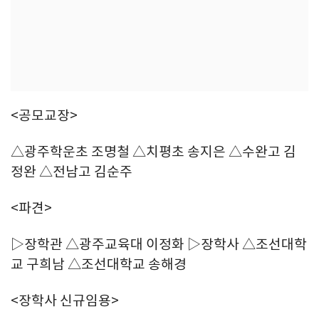
<공모교장>
△광주학운초 조명철 △치평초 송지은 △수완고 김
정완 △전남고 김순주
<파견>
▷장학관 △광주교육대 이정화 ▷장학사 △조선대학
교 구희남 △조선대학교 송해경
<장학사 신규임용>