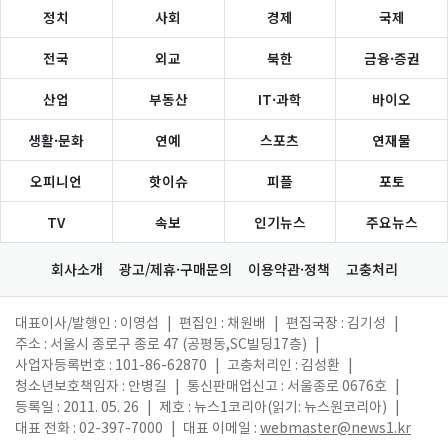
정치
사회
경제
국제
전국
외교
북한
금융·증권
산업
부동산
IT·과학
바이오
생활·문화
연예
스포츠
연재물
오피니언
핫이슈
피플
포토
TV
속보
인기뉴스
주요뉴스
회사소개
광고/제휴·구매문의
이용약관·정책
고충처리
대표이사/발행인 : 이영섭
|
편집인 : 채원배
|
편집국장 : 김기성
|
주소 : 서울시 종로구 종로 47 (공평동,SC빌딩17층)
|
사업자등록번호 : 101-86-62870
|
고충처리인 : 김성환
|
청소년보호책임자 : 안병길
|
통신판매업신고 : 서울종로 0676호
|
등록일 : 2011. 05. 26
|
제호 : 뉴스1코리아(읽기: 뉴스원코리아)
|
대표 전화 : 02-397-7000
|
대표 이메일 :
webmaster@news1.kr