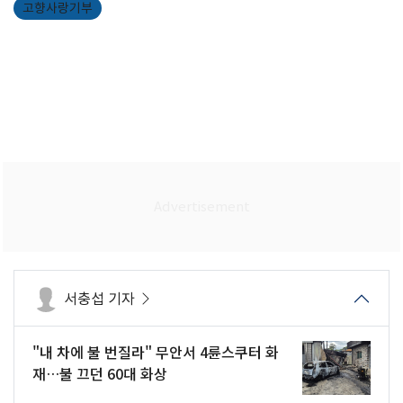
고향사랑기부
서충섭 기자
"내 차에 불 번질라" 무안서 4륜스쿠터 화
재…불 끄던 60대 화상