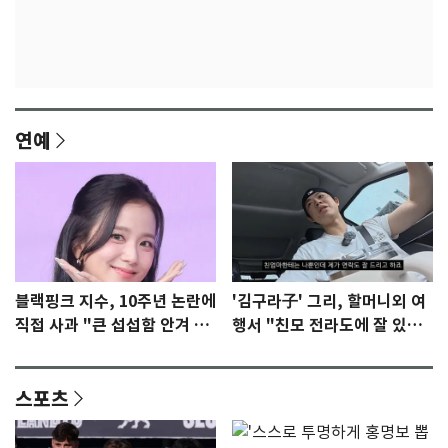
연예
블랙핑크 지수, 10주년 논란에
'김구라子' 그리, 할머니외 여
직접 사과 "큰 섭섭함 안겨 미
행서 "친모 전라도에 잘 있
안"
어"…유튜브서 언급
스포츠