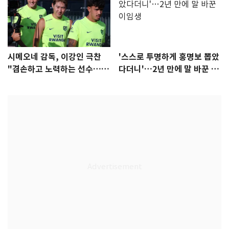
시메오네 감독, 이강인 극찬
'스스로 투명하게 홍명보 뽑았
"겸손하고 노력하는 선수…좋
다더니'…2년 만에 말 바꾼 이
은 첫인상"
임생