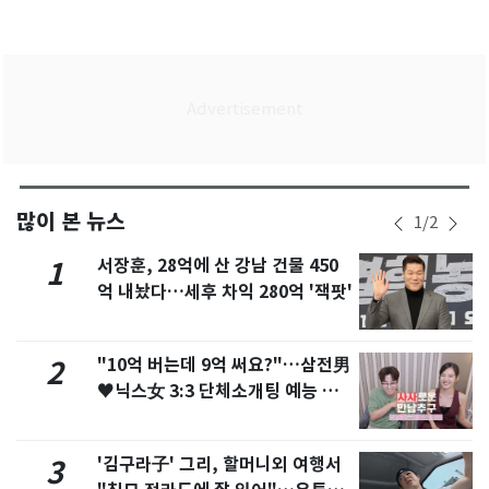
많이 본 뉴스
1
/
2
서장훈, 28억에 산 강남 건물 450
1
억 내놨다…세후 차익 280억 '잭팟'
"10억 버는데 9억 써요?"…삼전男
2
♥닉스女 3:3 단체소개팅 예능 화
제
'김구라子' 그리, 할머니외 여행서
3