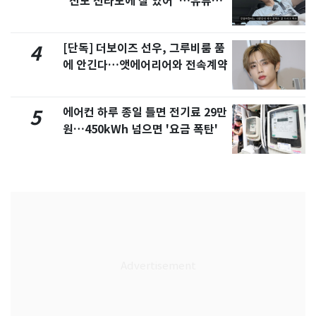
"친모 전라도에 잘 있어"…유튜브
서 언급
[단독] 더보이즈 선우, 그루비룸 품
4
에 안긴다…앳에어리어와 전속계약
에어컨 하루 종일 틀면 전기료 29만
5
원…450kWh 넘으면 '요금 폭탄'