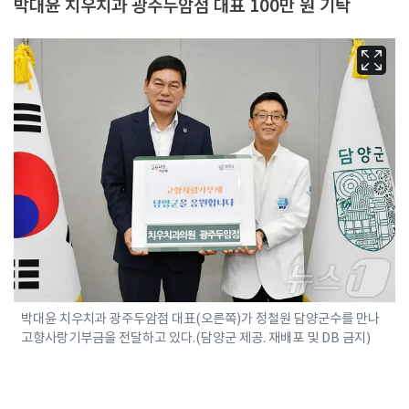
박대윤 치우치과 광주두암점 대표 100만 원 기탁
박대윤 치우치과 광주두암점 대표(오른쪽)가 정철원 담양군수를 만나
고향사랑기부금을 전달하고 있다.(담양군 제공. 재배포 및 DB 금지)