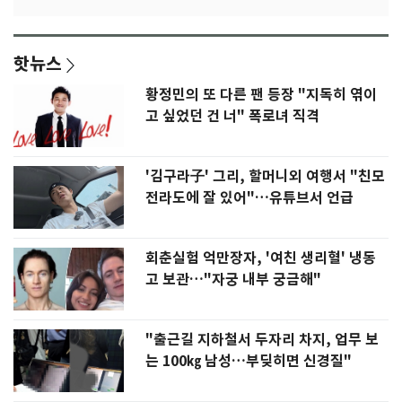
핫뉴스
황정민의 또 다른 팬 등장 "지독히 엮이
고 싶었던 건 너" 폭로녀 직격
'김구라子' 그리, 할머니외 여행서 "친모
전라도에 잘 있어"…유튜브서 언급
회춘실험 억만장자, '여친 생리혈' 냉동
고 보관…"자궁 내부 궁금해"
"출근길 지하철서 두자리 차지, 업무 보
는 100㎏ 남성…부딪히면 신경질"