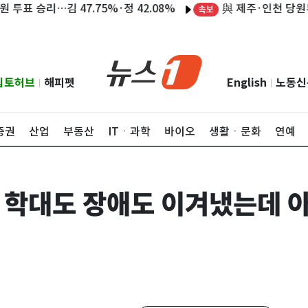
與 제주·인천 당원투표
승리…김 47.75%·정 42.08%
속보
립토허브
해피펫
English
노동신
|
|
증권
산업
부동산
ITㆍ과학
바이오
생활ㆍ문화
연예
년, 학대도 장애도 이겨냈는데 