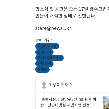
항소심 첫 공판은 오는 17일 광주고법
인들이 배석한 상태로 진행된다.
stare@news1.kr
관련 키워드
사건의재구성
살인 사건
장애 이겨낸 청년
아들 살해
죄책감
최성국 기자
'중환자실급 전담구급차'로 환자 이
송…전남대병원 시범사업 선정