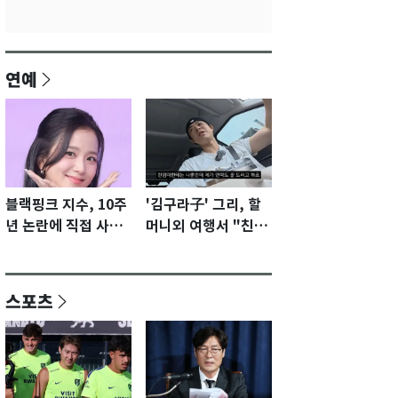
연예
블랙핑크 지수, 10주
'김구라子' 그리, 할
년 논란에 직접 사과
머니외 여행서 "친모
"큰 섭섭함 안겨 미
전라도에 잘 있어"…
안"
유튜브서 언급
스포츠