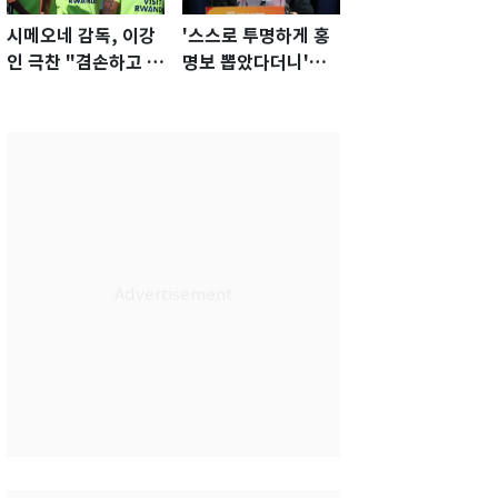
시메오네 감독, 이강
'스스로 투명하게 홍
인 극찬 "겸손하고 노
명보 뽑았다더니'…2
력하는 선수…좋은
년 만에 말 바꾼 이임
첫인상"
생