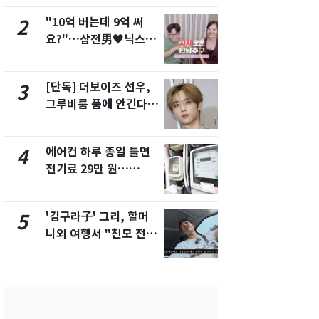
"10억 버는데 9억 써
낮 최고 37
2
7
요?"…삼전男♥닉스女
속…전국 곳곳
3:3 단체소개팅 예능 화
날씨]
제
[단독] 더보이즈 선우,
[단독] 경찰,
3
8
그루비룸 품에 안긴다…
제작사 회장
앳에어리어와 전속계약
시장법 위반
에어컨 하루 종일 틀면
[단독]중수
4
9
전기료 29만 원…
수사관 경력
450kWh 넘으면 '요금
진…법무사·
폭탄'
택' 유지
'김구라子' 그리, 할머
전남광주 화
5
10
니외 여행서 "친모 전라
교통사고로 
도에 잘 있어"…유튜브
지…6명 부
서 언급