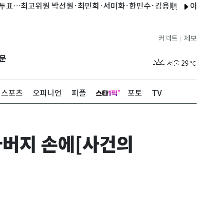
…최고위원 박선원·최민희·서미화·한민수·김용順
이동욱, 태국에
커넥트
제보
|
제주
29
℃
문
서울
29
℃
부산
29
℃
스포츠
오피니언
피플
포토
TV
대구
28
℃
인천
29
℃
아버지 손에[사건의
광주
29
℃
대전
28
℃
울산
28
℃
강릉
21
℃
제주
29
℃