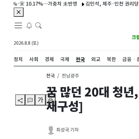
6%·宋 10.17%…가중치 未반영
김민석, 제주·인천 권리당원 투표 
크
2026.8.8 (토)
전국
정치
사회
경제
국제
외교
북한
금융ㆍ
전국
전남광주
꿈 많던 20대 청
가
재구성]
최성국 기자