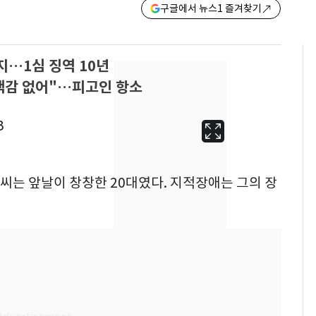
구글에서 뉴스1 즐겨찾기
지…1심 징역 10년
책감 없어"…피고인 항소
A 씨는 앞날이 창창한 20대였다. 지적장애는 그의 장
13호 태풍 '돌핀' 日오
6
키나와·가고시마현 접
근…26만명 대피령