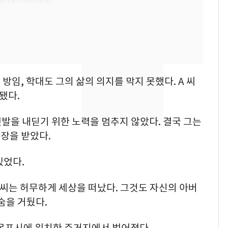
낮 최고 37도 폭염 계
7
속…전국 곳곳 비 [오늘
날씨]
[단독] 경찰, '김부장'
8
제작사 회장 수사…자본
임, 학대도 그의 삶의 의지를 막지 못했다. A 씨
시장법 위반 의혹
됐다.
[단독]중수청 가는 검찰
9
첫발을 내딛기 위한 노력을 멈추지 않았다. 결국 그는
수사관 경력 합산 추
진…법무사·집행관 '혜
장을 받았다.
택' 유지
전남광주 화정역 인근서
10
있었다.
교통사고로 40대 심정
지…6명 부상
씨는 허무하게 세상을 떠났다. 그것도 자신의 아버
 숨을 거뒀다.