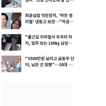
행서 "친모 전라도에 잘 있
어"…유튜브서 언급
회춘실험 억만장자, '여친 생
리혈' 냉동고 보관…"자궁 내
부 궁금해"
"출근길 지하철서 두자리 차
지, 업무 보는 100㎏ 남성…
부딪히면 신경질"
"5500만원 날리고 급등주 단
타, 남은 건 빚뿐"…30대 여
성 파혼 위기