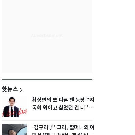
핫뉴스
황정민의 또 다른 팬 등장 "지
독히 엮이고 싶었던 건 너" 폭
로녀 직격
'김구라子' 그리, 할머니외 여