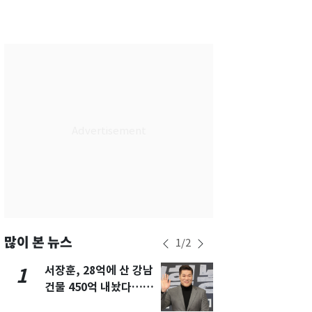
서울
29
℃
부산
29
℃
대구
28
℃
인천
29
℃
광주
29
℃
대전
28
℃
울산
28
℃
강릉
21
℃
제주
29
℃
많이 본 뉴스
1
/
2
서장훈, 28억에 산 강남
13호 태풍 '
1
6
건물 450억 내놨다…세
키나와·가고
후 차익 280억 '잭팟'
근…26만명