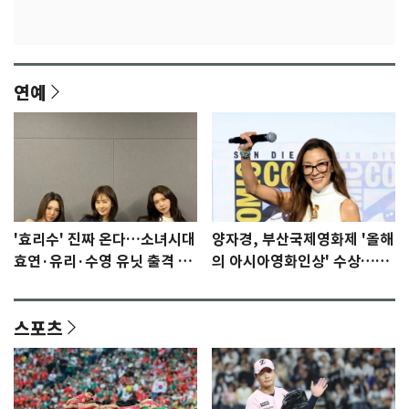
연예
'효리수' 진짜 온다…소녀시대
양자경, 부산국제영화제 '올해
효연·유리·수영 유닛 출격 [N
의 아시아영화인상' 수상…15
이슈]
년만에 부산 온다
스포츠