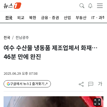
제
전국
외교
북한
금융ㆍ증권
산업
부동산
ITㆍ과학
전국
전남광주
여수 수산물 냉동품 제조업체서 화재…
46분 만에 완진
2025.06.29 오후 07:08
가
구글에서 뉴스1 즐겨찾기