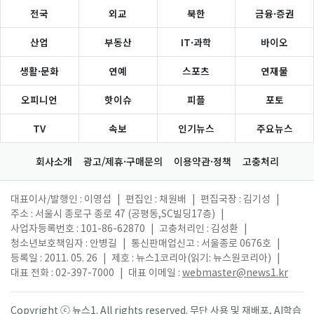
전국
외교
북한
금융·증권
산업
부동산
IT·과학
바이오
생활·문화
연예
스포츠
연재물
오피니언
핫이슈
피플
포토
TV
속보
인기뉴스
주요뉴스
회사소개
광고/제휴·구매문의
이용약관·정책
고충처리
대표이사/발행인 : 이영섭
|
편집인 : 채원배
|
편집국장 : 김기성
|
주소 : 서울시 종로구 종로 47 (공평동,SC빌딩17층)
|
사업자등록번호 : 101-86-62870
|
고충처리인 : 김성환
|
청소년보호책임자 : 안병길
|
통신판매업신고 : 서울종로 0676호
|
등록일 : 2011. 05. 26
|
제호 : 뉴스1코리아(읽기: 뉴스원코리아)
|
대표 전화 : 02-397-7000
|
대표 이메일 :
webmaster@news1.kr
Copyright ⓒ 뉴스1. All rights reserved. 무단 사용 및 재배포, AI학습