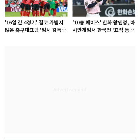
'16일 간 4경기' 결코 가볍지
'10승 에이스' 한화 왕옌청, 아
않은 축구대표팀 '임시 감독'
시안게임서 한국전 '표적 등
무게
판' 가능성