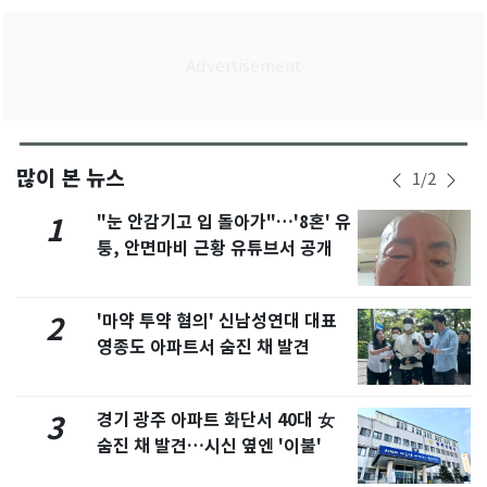
많이 본 뉴스
1
/
2
"눈 안감기고 입 돌아가"…'8혼' 유
1
퉁, 안면마비 근황 유튜브서 공개
'마약 투약 혐의' 신남성연대 대표
2
영종도 아파트서 숨진 채 발견
경기 광주 아파트 화단서 40대 女
3
숨진 채 발견…시신 옆엔 '이불'