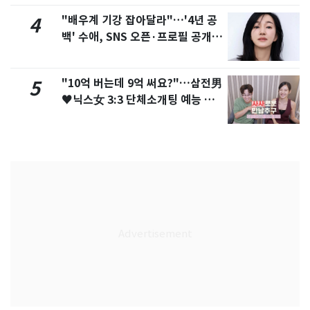
"배우계 기강 잡아달라"…'4년 공
4
백' 수애, SNS 오픈·프로필 공개
화제
"10억 버는데 9억 써요?"…삼전男
5
♥닉스女 3:3 단체소개팅 예능 화
제