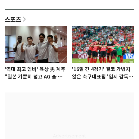
이슈]
년만에 부산 온다
스포츠
'역대 최고 멤버' 육상 男 계주
'16일 간 4경기' 결코 가볍지
"일본 가뿐히 넘고 AG 金 따겠
않은 축구대표팀 '임시 감독'
다"
무게