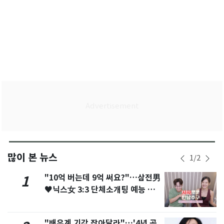
많이 본 뉴스
1
/
2
"10억 버는데 9억 써요?"…삼전男
1
♥닉스女 3:3 단체소개팅 예능 화
제
"배우계 기강 잡아달라"…'4년 공