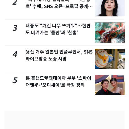
2
백' 수애, SNS 오픈·프로필 공개
화제
태풍도 "거긴 너무 뜨거워"…한반
3
도 비켜가는 '돌핀'과 '찬홈'
용산 거주 일본인 인플루언서, SNS
4
라이브방송 도중 사망
톰 홀랜드♥젠데이아 부부 '스파이
5
더맨4'·'오디세이'로 극장 장악