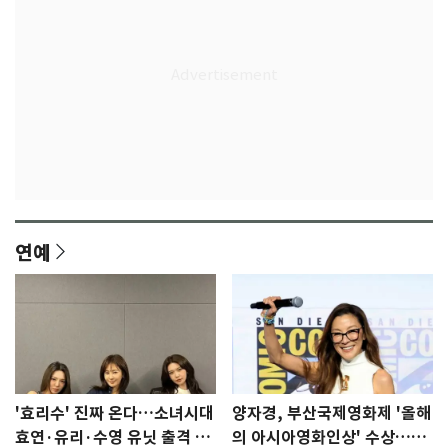
연예
'효리수' 진짜 온다…소녀시대
양자경, 부산국제영화제 '올해
효연·유리·수영 유닛 출격 [N
의 아시아영화인상' 수상…15