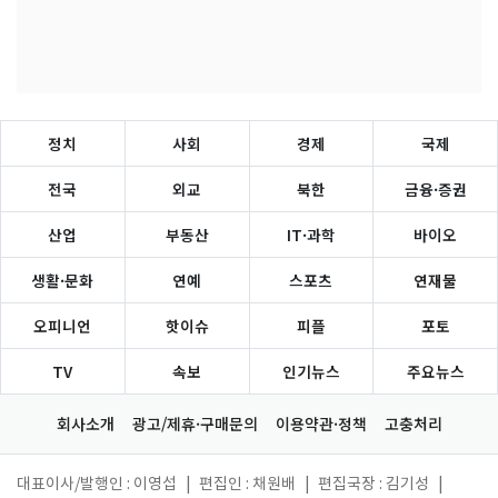
정치
사회
경제
국제
전국
외교
북한
금융·증권
산업
부동산
IT·과학
바이오
생활·문화
연예
스포츠
연재물
오피니언
핫이슈
피플
포토
TV
속보
인기뉴스
주요뉴스
회사소개
광고/제휴·구매문의
이용약관·정책
고충처리
대표이사/발행인 : 이영섭
|
편집인 : 채원배
|
편집국장 : 김기성
|