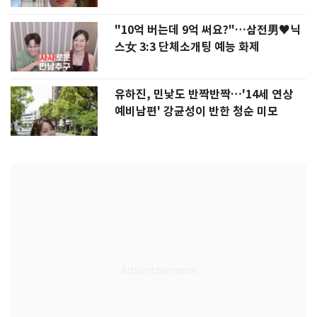
"10억 버는데 9억 써요?"…삼전男♥닉
스女 3:3 단체소개팅 예능 화제
유하진, 민낯도 반짝반짝…'14세 연상
예비남편' 강균성이 반한 청순 미모