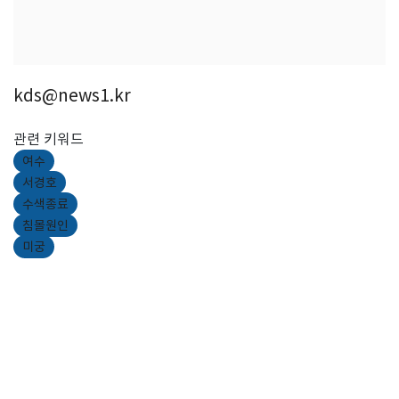
kds@news1.kr
관련 키워드
여수
서경호
수색종료
침몰원인
미궁