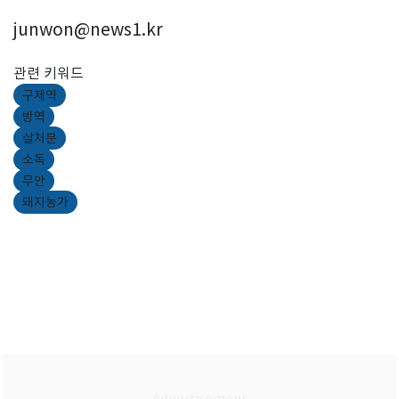
junwon@news1.kr
관련 키워드
구제역
방역
살처분
소독
무안
돼지농가