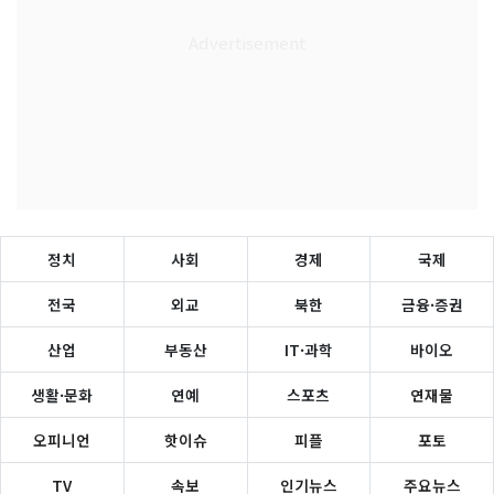
정치
사회
경제
국제
전국
외교
북한
금융·증권
산업
부동산
IT·과학
바이오
생활·문화
연예
스포츠
연재물
오피니언
핫이슈
피플
포토
TV
속보
인기뉴스
주요뉴스