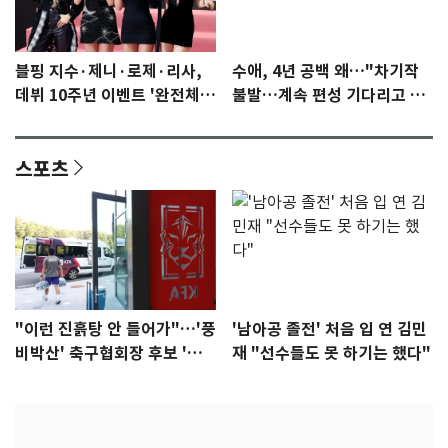
블핑 지수·제니·로제·리사,
수애, 4년 공백 왜…"차기작
데뷔 10주년 이벤트 '완전체'
불발…계속 편성 기다리고 있
참석 확정…기대감 UP
다"
스포츠
"이런 진흙탕 안 들어가"…'풍
'남아공 졸전' 처음 입 연 김민
비박산' 축구협회장 후보 '실
재 "선수들도 못 하기는 했다"
종'