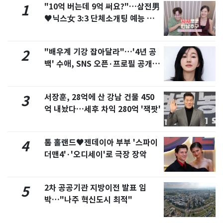
"10억 버는데 9억 써요?"…삼전男
1
♥닉스女 3:3 단체소개팅 예능 화
제
"배우계 기강 잡아달라"…'4년 공
2
백' 수애, SNS 오픈·프로필 공개
화제
서장훈, 28억에 산 강남 건물 450
3
억 내놨다…세후 차익 280억 '잭팟'
톰 홀랜드♥젠데이아 부부 '스파이
4
더맨4'·'오디세이'로 극장 장악
2차 공공기관 지방이전 발표 임
5
박…"나주 혁신도시 최적"