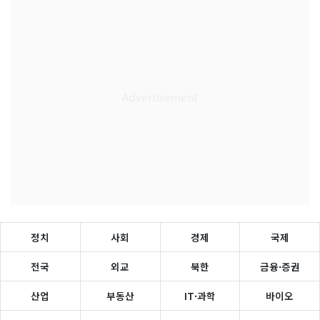
정치
사회
경제
국제
전국
외교
북한
금융·증권
산업
부동산
IT·과학
바이오