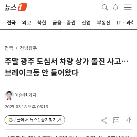
제
전국
외교
북한
금융ㆍ증권
산업
부동산
ITㆍ과학
전국
전남광주
주말 광주 도심서 차량 상가 돌진 사고…
브레이크등 안 들어왔다
이승현 기자
2025.03.18 오후 03:15
가
구글에서 뉴스1 즐겨찾기