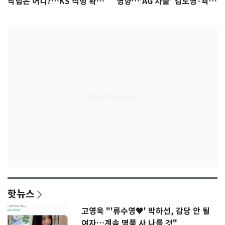
착팀은 어디?…KS 직행 확률
영향…'AG 차출' 김도영·곽빈
77.8%
울상
핫뉴스
고영욱 "'류수영♥' 박하선, 감당 안 될
여자…계속 명품 사 나를 것"