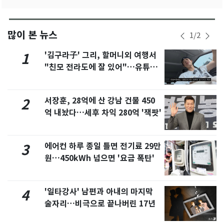
많이 본 뉴스
1
/
2
'김구라子' 그리, 할머니외 여행서
1
"친모 전라도에 잘 있어"…유튜브
서 언급
서장훈, 28억에 산 강남 건물 450
2
억 내놨다…세후 차익 280억 '잭팟'
에어컨 하루 종일 틀면 전기료 29만
3
원…450kWh 넘으면 '요금 폭탄'
'일타강사' 남편과 아내의 마지막
4
술자리…비극으로 끝나버린 17년