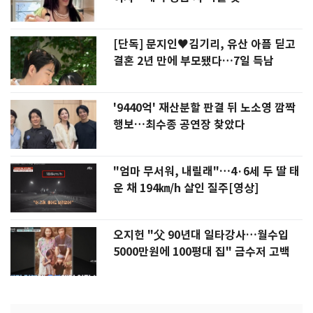
[단독] 문지인♥김기리, 유산 아픔 딛고
결혼 2년 만에 부모됐다…7일 득남
'9440억' 재산분할 판결 뒤 노소영 깜짝
행보…최수종 공연장 찾았다
"엄마 무서워, 내릴래"…4·6세 두 딸 태
운 채 194㎞/h 살인 질주[영상]
오지헌 "父 90년대 일타강사…월수입
5000만원에 100평대 집" 금수저 고백