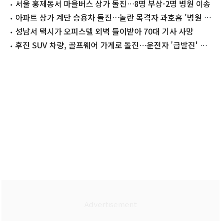
운전자[영상]
서울 홍제동서 마을버스 상가 돌진…8명 부상·2명 병원 이송
아파트 상가 계단 승용차 돌진…놀란 목격자 과호흡 '병원 이
송'
성남서 택시가 오피스텔 외벽 들이받아 70대 기사 사망
후진 SUV 차량, 골프웨어 가게로 돌진…운전자 '급발진' 주
장