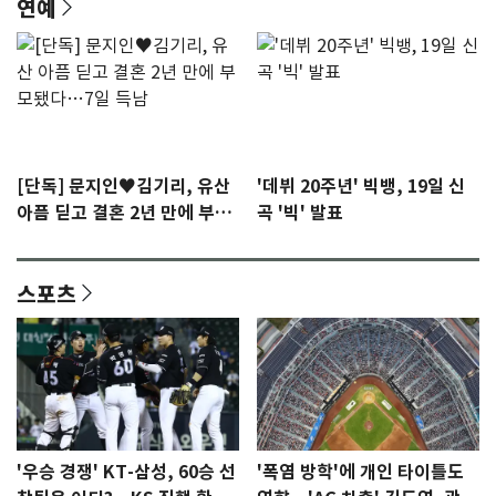
연예
[단독] 문지인♥김기리, 유산
'데뷔 20주년' 빅뱅, 19일 신
아픔 딛고 결혼 2년 만에 부모
곡 '빅' 발표
됐다…7일 득남
스포츠
'우승 경쟁' KT-삼성, 60승 선
'폭염 방학'에 개인 타이틀도