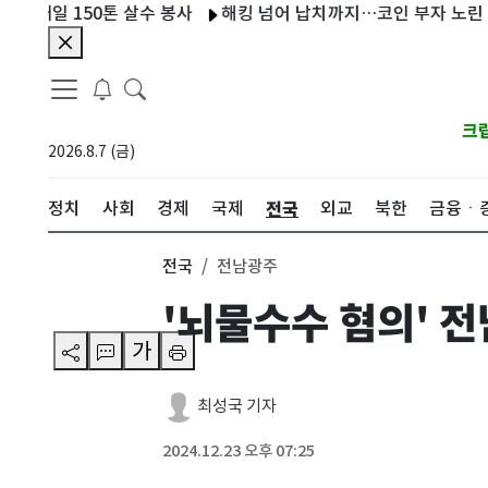
 150톤 살수 봉사
해킹 넘어 납치까지…코인 부자 노린 범죄 '
크
2026.8.7 (금)
전국
정치
사회
경제
국제
외교
북한
금융ㆍ
전국
전남광주
'뇌물수수 혐의' 
가
최성국 기자
2024.12.23 오후 07:25