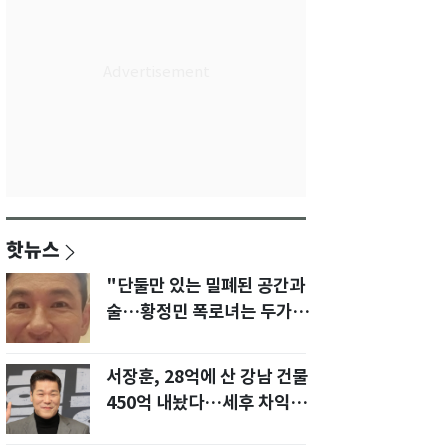
핫뉴스
"단둘만 있는 밀폐된 공간과
술…황정민 폭로녀는 두가지
에 집착했다"
서장훈, 28억에 산 강남 건물
450억 내놨다…세후 차익
280억 '잭팟'