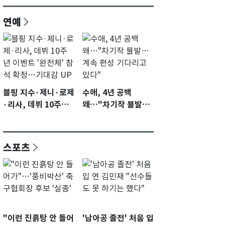
연예
블핑 지수·제니·로제
수애, 4년 공백
·리사, 데뷔 10주년
왜…"차기작 불발…
이벤트 '완전체' 참석
계속 편성 기다리고
확정…기대감 UP
있다"
스포츠
"이런 진흙탕 안 들어
'남아공 졸전' 처음 입