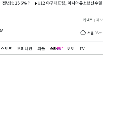
 15.6%↑
U12 야구대표팀, 아시아유소년선수권 출전…9일 태
커넥트
제보
|
제주
31
℃
문
서울
35
℃
부산
35
℃
스포츠
오피니언
피플
포토
TV
대구
37
℃
인천
36
℃
광주
37
℃
대전
37
℃
울산
34
℃
강릉
31
℃
제주
31
℃