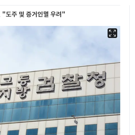
 "도주 및 증거인멸 우려"
에어컨 하루 종일 틀면
6
전기료 29만 원…
450kWh 넘으면 '요금
폭탄'
"캐리비안 베이 여자 탈
7