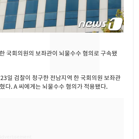
의실에 남자가 있어
요"…경찰 수사
2600만명 사로잡은 '바
8
나나킥 베이비'…농심
의 깜짝 선물
축구협회, 외국인 심판
9
역 한 국회의원의 보좌관이 뇌물수수 혐의로 구속됐
들 10여명 대상 '성 접
대' 의혹…월드컵·올림
픽 예선 등
23일 검찰이 청구한 전남지역 한 국회의원 보좌관
美 상원 클래리티법 처
10
혔다. A 씨에게는 뇌물수수 혐의가 적용됐다.
리 난항…민주당 "윤리
·AML 보완 우선"