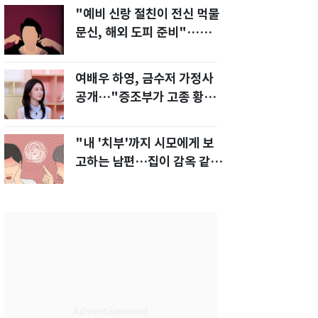
"예비 신랑 절친이 전신 먹물
문신, 해외 도피 준비"…예비
신부 '혼란'
여배우 하영, 금수저 가정사
공개…"증조부가 고종 황제
주치의"
"내 '치부'까지 시모에게 보
고하는 남편…집이 감옥 같
다" 아내 고통