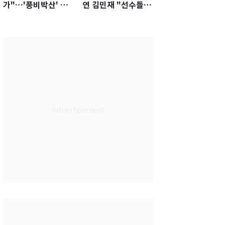
가"…'풍비박산' 축
연 김민재 "선수들도
구협회장 후보 '실종'
못 하기는 했다"