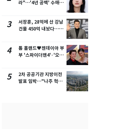
라"…'4년 공백' 수애,
의실에 남자
SNS 오픈·프로필 공개
요"…경찰 
화제
서장훈, 28억에 산 강남
2600만명 
3
8
건물 450억 내놨다…세
나나킥 베이
후 차익 280억 '잭팟'
의 깜짝 선물
톰 홀랜드♥젠데이아 부
축구협회, 
4
9
부 '스파이더맨4'·'오디
들 10여명 대
세이'로 극장 장악
대' 의혹…
픽 예선 등
2차 공공기관 지방이전
美 상원 클
5
10
발표 임박…"나주 혁신
리 난항…민
도시 최적"
·AML 보완