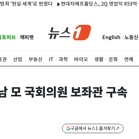
현실 세계'로 번졌다
현대지에프홀딩스, 2Q 영업익 853억…전년比
립토허브
해피펫
English
노동신
|
|
증권
산업
부동산
ITㆍ과학
바이오
생활ㆍ문화
연예
전남 모 국회의원 보좌관 구속
구글에서 뉴스1 즐겨찾기