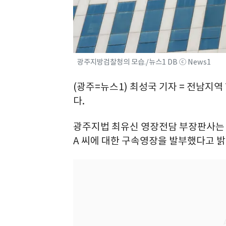
광주지방검찰청의 모습./뉴스1 DB ⓒ News1
(광주=뉴스1) 최성국 기자 = 전남지
다.
광주지법 최유신 영장전담 부장판사는 
A 씨에 대한 구속영장을 발부했다고 밝