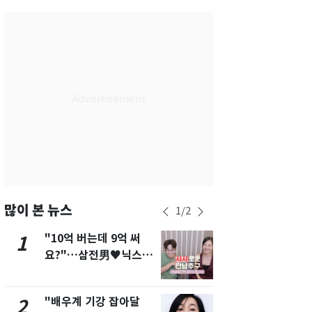
서울
35
℃
부산
35
℃
대구
37
℃
인천
36
℃
광주
37
℃
대전
37
℃
울산
34
℃
강릉
31
℃
많이 본 뉴스
1
/
2
제주
31
℃
"10억 버는데 9억 써
에어컨 하루
1
6
요?"…삼전男♥닉스女
전기료 29만
3:3 단체소개팅 예능 화
450kWh 
제
폭탄'
"배우계 기강 잡아달
"캐리비안 
2
7