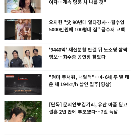
여자…계속 명품 사 나를 것"
오지헌 "父 90년대 일타강사…월수입
5000만원에 100평대 집" 금수저 고백
'9440억' 재산분할 판결 뒤 노소영 깜짝
행보…최수종 공연장 찾았다
"엄마 무서워, 내릴래"…4·6세 두 딸 태
운 채 194㎞/h 살인 질주[영상]
[단독] 문지인♥김기리, 유산 아픔 딛고
결혼 2년 만에 부모됐다…7일 득남