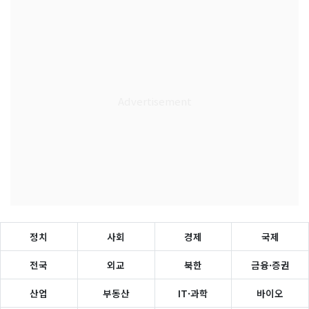
정치
사회
경제
국제
전국
외교
북한
금융·증권
산업
부동산
IT·과학
바이오