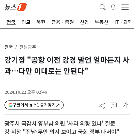
제
전국
외교
북한
금융ㆍ증권
산업
부동산
ITㆍ과학
전국
전남광주
강기정 "공항 이전 강경 발언 얼마든지 사
과…다만 이대로는 안된다"
2024.10.22 오후 02:46
가
구글에서 뉴스1 즐겨찾기
광주시 국감서 양부남 의원 '사과 의향 있나' 질문
강 시장 "전남·무안 의지 보이고 국회 정부 나서야"