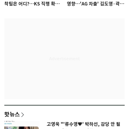
착팀은 어디?…KS 직행 확률
영향…'AG 차출' 김도영·곽빈
77.8%
울상
핫뉴스
고영욱 "'류수영♥' 박하선, 감당 안 될