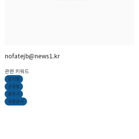
nofatejb@news1.kr
관련 키워드
강기정
군공항
광주시
국정감사