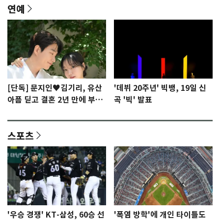
연예
[단독] 문지인♥김기리, 유산
'데뷔 20주년' 빅뱅, 19일 신
아픔 딛고 결혼 2년 만에 부모
곡 '빅' 발표
됐다…7일 득남
스포츠
'우승 경쟁' KT-삼성, 60승 선
'폭염 방학'에 개인 타이틀도