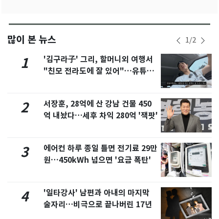
많이 본 뉴스
1
/
2
'김구라子' 그리, 할머니외 여행서
1
"친모 전라도에 잘 있어"…유튜브
서 언급
서장훈, 28억에 산 강남 건물 450
2
억 내놨다…세후 차익 280억 '잭팟'
에어컨 하루 종일 틀면 전기료 29만
3
원…450kWh 넘으면 '요금 폭탄'
'일타강사' 남편과 아내의 마지막
4
술자리…비극으로 끝나버린 17년