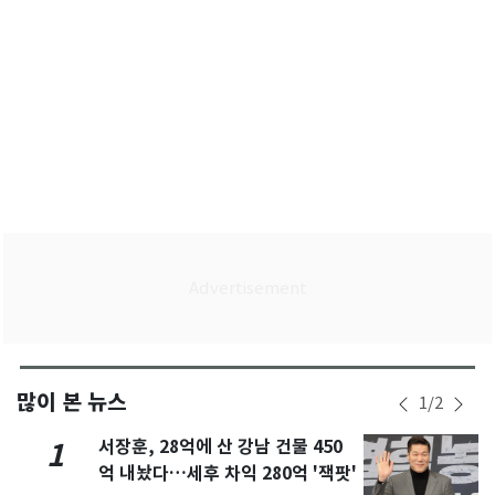
많이 본 뉴스
1
/
2
서장훈, 28억에 산 강남 건물 450
1
억 내놨다…세후 차익 280억 '잭팟'