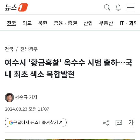
제
전국
외교
북한
금융ㆍ증권
산업
부동산
ITㆍ과학
전국
전남광주
여수시 '황금흑찰' 옥수수 시범 출하…국
내 최초 색소 복합발현
서순규 기자
2024.08.23 오전 11:07
가
구글에서 뉴스1 즐겨찾기