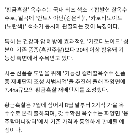
'황금흑찰' 옥수수는 국내 최초 색소 복합발현 찰옥수
수로, 알곡에 '안토시아닌(검은색)', '카로티노이드
(노란색)' 색소가 동시에 관찰되는 것이 특징이다.
특히 눈 건강과 암 예방에 효과적인 '카로티노이드' 성
분이 기존 품종(흑진주찰)보다 20배 이상 함유돼 기
능성 측면에서 주목받고 있다.
시는 신품종 도입을 위해 '기능성 컬러찰옥수수 신품
종 재배단지 조성 시범사업'을 추진해 올해 화양면에
7.4㏊규모의 황금흑찰 재배단지를 조성했다.
황금흑찰은 7월에 심어져 8월 말부터 2기작 가을 옥
수수로 본격 출하되며, 갓 수확된 옥수수는 화양면 '용
주할머니장터'에서 기존 가격과 동일하게 판매될 예
정이다.