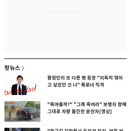
핫뉴스
황정민의 또 다른 팬 등장 "지독히 엮이
고 싶었던 건 너" 폭로녀 직격
"죽여줄까?" "그래 죽여라" 보행자 향해
그대로 차량 돌진한 운전자[영상]