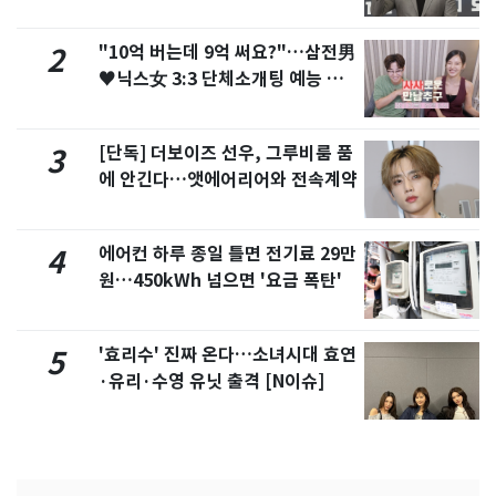
"10억 버는데 9억 써요?"…삼전男
2
♥닉스女 3:3 단체소개팅 예능 화
제
[단독] 더보이즈 선우, 그루비룸 품
3
에 안긴다…앳에어리어와 전속계약
에어컨 하루 종일 틀면 전기료 29만
4
원…450kWh 넘으면 '요금 폭탄'
'효리수' 진짜 온다…소녀시대 효연
5
·유리·수영 유닛 출격 [N이슈]