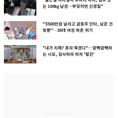
"출근길 지하철서 두자리 차지, 업무 보
는 100㎏ 남성…부딪히면 신경질"
"5500만원 날리고 급등주 단타, 남은 건
빚뿐"…30대 여성 파혼 위기
"내가 치매? 혼자 죽겠다"…깜빡깜빡하
는 시모, 검사하라 하자 '발끈'