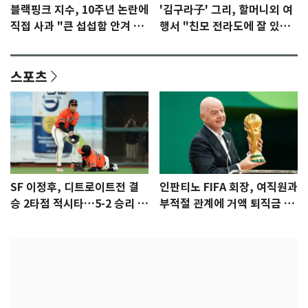
블랙핑크 지수, 10주년 논란에
'김구라子' 그리, 할머니외 여
직접 사과 "큰 섭섭함 안겨 미
행서 "친모 전라도에 잘 있
안"
어"…유튜브서 언급
스포츠
SF 이정후, 디트로이트전 결
인판티노 FIFA 회장, 여직원과
승 2타점 적시타…5-2 승리 견
부적절 관계에 거액 퇴직금 지
인
급 논란