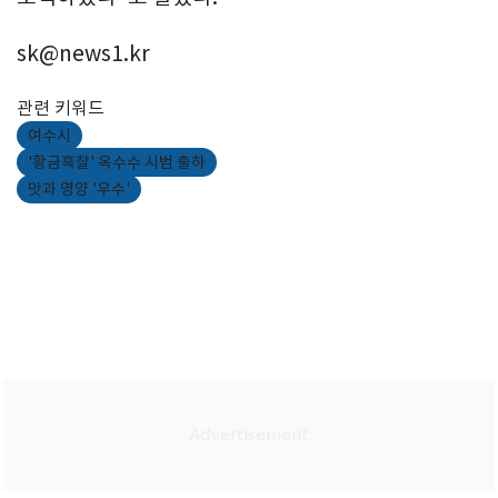
sk@news1.kr
관련 키워드
여수시
'황금흑찰' 옥수수 시범 출하
맛과 영양 '우수'