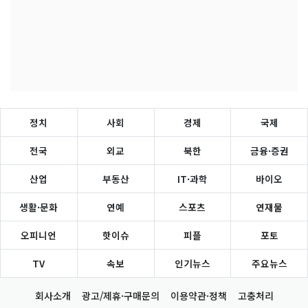
정치
사회
경제
국제
전국
외교
북한
금융·증권
산업
부동산
IT·과학
바이오
생활·문화
연예
스포츠
연재물
오피니언
핫이슈
피플
포토
TV
속보
인기뉴스
주요뉴스
회사소개
광고/제휴·구매문의
이용약관·정책
고충처리