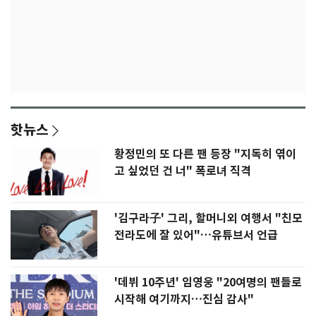
핫뉴스
황정민의 또 다른 팬 등장 "지독히 엮이
고 싶었던 건 너" 폭로녀 직격
'김구라子' 그리, 할머니외 여행서 "친모
전라도에 잘 있어"…유튜브서 언급
'데뷔 10주년' 임영웅 "20여명의 팬들로
시작해 여기까지…진심 감사"