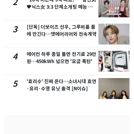
2
♥닉스女 3:3 단체소개팅 예능 화
제
[단독] 더보이즈 선우, 그루비룸 품
3
에 안긴다…앳에어리어와 전속계약
에어컨 하루 종일 틀면 전기료 29만
4
원…450kWh 넘으면 '요금 폭탄'
'효리수' 진짜 온다…소녀시대 효연
5
·유리·수영 유닛 출격 [N이슈]