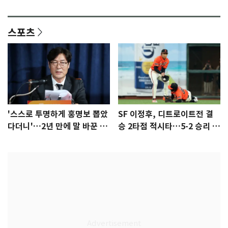
안"
어"…유튜브서 언급
스포츠
'스스로 투명하게 홍명보 뽑았
SF 이정후, 디트로이트전 결
다더니'…2년 만에 말 바꾼 이
승 2타점 적시타…5-2 승리 견
임생
인