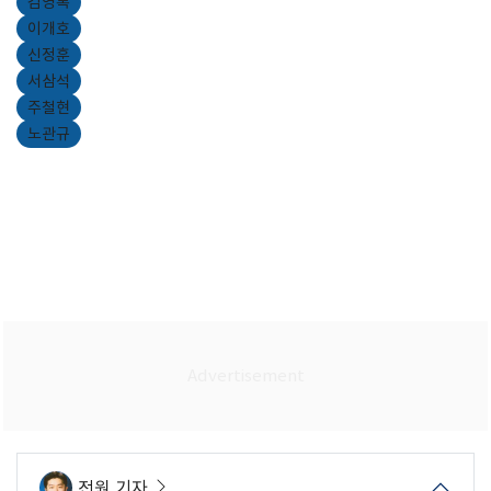
김영록
이개호
신정훈
서삼석
주철현
노관규
전원 기자