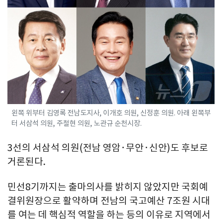
왼쪽 위부터 김영록 전남도지사, 이개호 의원, 신정훈 의원. 아래 왼쪽부
터 서삼석 의원, 주철현 의원, 노관규 순천시장.
3선의 서삼석 의원(전남 영암·무안·신안)도 후보로
거론된다.
민선8기까지는 출마의사를 밝히지 않았지만 국회예
결위원장으로 활약하며 전남의 국고예산 7조원 시대
를 여는 데 핵심적 역할을 하는 등의 이유로 지역에서