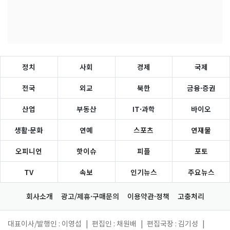
정치
사회
경제
국제
전국
외교
북한
금융·증권
산업
부동산
IT·과학
바이오
생활·문화
연예
스포츠
연재물
오피니언
핫이슈
피플
포토
TV
속보
인기뉴스
주요뉴스
회사소개
광고/제휴·구매문의
이용약관·정책
고충처리
대표이사/발행인 : 이영섭
|
편집인 : 채원배
|
편집국장 : 김기성
|