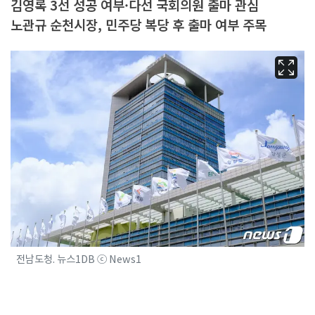
김영록 3선 성공 여부·다선 국회의원 출마 관심
노관규 순천시장, 민주당 복당 후 출마 여부 주목
전남도청. 뉴스1DB ⓒ News1