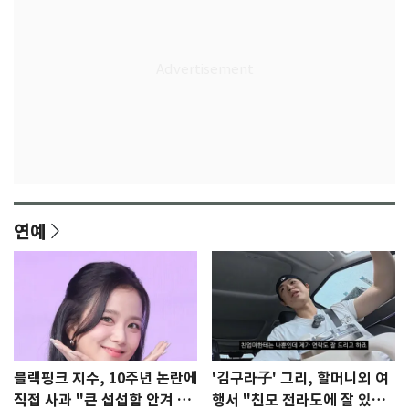
연예
블랙핑크 지수, 10주년 논란에
'김구라子' 그리, 할머니외 여
직접 사과 "큰 섭섭함 안겨 미
행서 "친모 전라도에 잘 있