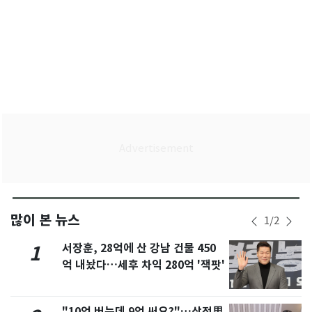
많이 본 뉴스
1
/
2
서장훈, 28억에 산 강남 건물 450
1
억 내놨다…세후 차익 280억 '잭팟'
"10억 버는데 9억 써요?"…삼전男