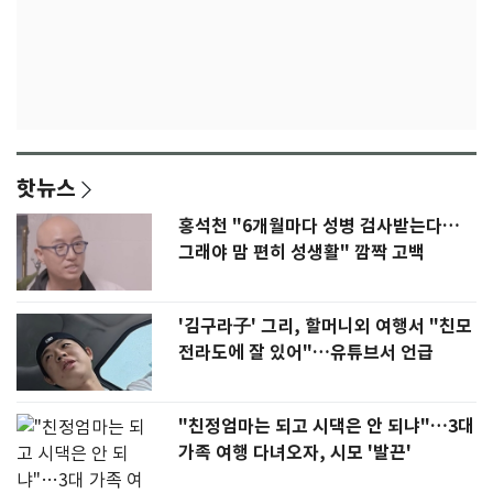
핫뉴스
홍석천 "6개월마다 성병 검사받는다…
그래야 맘 편히 성생활" 깜짝 고백
'김구라子' 그리, 할머니외 여행서 "친모
전라도에 잘 있어"…유튜브서 언급
"친정엄마는 되고 시댁은 안 되냐"…3대
가족 여행 다녀오자, 시모 '발끈'