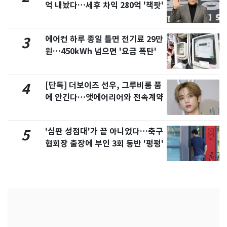
억 내놨다…세후 차익 280억 '잭팟'
에어컨 하루 종일 틀면 전기료 29만
3
원…450kWh 넘으면 '요금 폭탄'
[단독] 더보이즈 선우, 그루비룸 품
4
에 안긴다…앳에어리어와 전속계약
'심판 성접대'가 끝 아니었다…축구
5
협회장 출장에 부인 3회 동반 '펑펑'