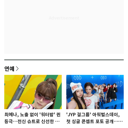
연예
최예나, 노출 없이 '워터밤' 퀸
'JYP 걸그룹' 아워벌스데이,
등극…전신 슈트로 신선한 충
첫 싱글 콘셉트 포토 공개…청