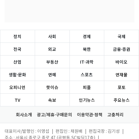
정치
사회
경제
국제
전국
외교
북한
금융·증권
산업
부동산
IT·과학
바이오
생활·문화
연예
스포츠
연재물
오피니언
핫이슈
피플
포토
TV
속보
인기뉴스
주요뉴스
회사소개
광고/제휴·구매문의
이용약관·정책
고충처리
대표이사/발행인 : 이영섭
|
편집인 : 채원배
|
편집국장 : 김기성
|
주소 : 서울시 종로구 종로 47 (공평동,SC빌딩17층)
|