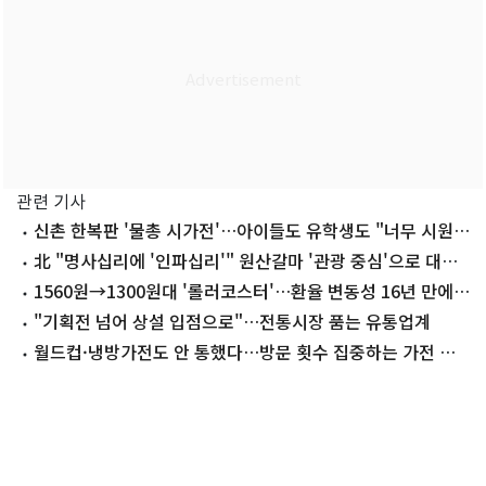
관련 기사
신촌 한복판 '물총 시가전'…아이들도 유학생도 "너무 시원해
요"
北 "명사십리에 '인파십리'" 원산갈마 '관광 중심'으로 대대
적 선전
1560원→1300원대 '롤러코스터'…환율 변동성 16년 만에
최대
"기획전 넘어 상설 입점으로"…전통시장 품는 유통업계
월드컵·냉방가전도 안 통했다…방문 횟수 집중하는 가전 양
판점