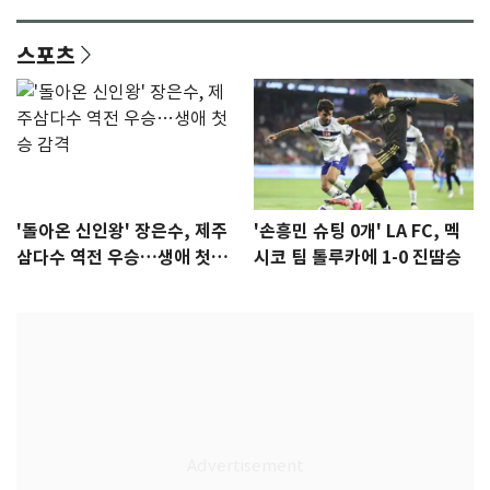
격 [N샷]
량·키치
스포츠
'돌아온 신인왕' 장은수, 제주
'손흥민 슈팅 0개' LA FC, 멕
삼다수 역전 우승…생애 첫승
시코 팀 톨루카에 1-0 진땀승
감격