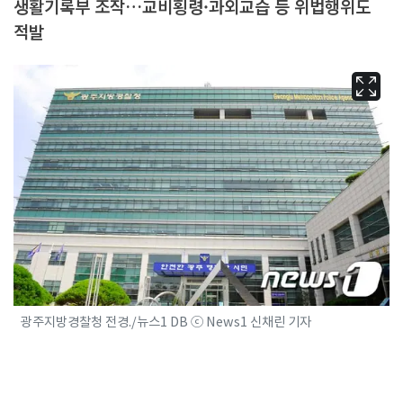
생활기록부 조작…교비횡령·과외교습 등 위법행위도
적발
광주지방경찰청 전경./뉴스1 DB ⓒ News1 신채린 기자