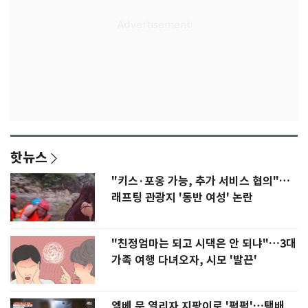
핫뉴스
"키스·포옹 가능, 추가 서비스 협의"…
래프팅 관광지 '동반 여성' 논란
"친정엄마는 되고 시댁은 안 되냐"…3대
가족 여행 다녀오자, 시모 '발끈'
엘베 문 열리자 지팡이로 '퍽퍽'…택배