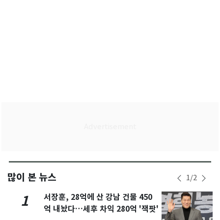
많이 본 뉴스
1
/
2
서장훈, 28억에 산 강남 건물 450
1
억 내놨다…세후 차익 280억 '잭팟'