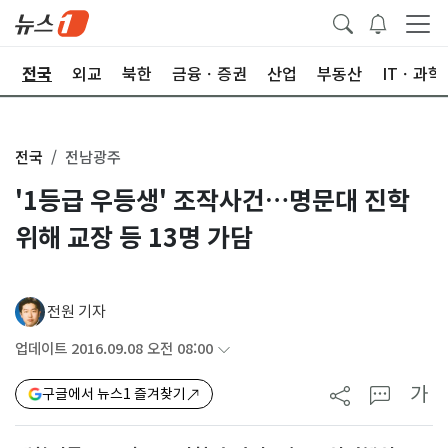
제
전국
외교
북한
금융ㆍ증권
산업
부동산
ITㆍ과학
전국
전남광주
'1등급 우등생' 조작사건…명문대 진학
위해 교장 등 13명 가담
전원 기자
업데이트 2016.09.08 오전 08:00
가
구글에서 뉴스1 즐겨찾기