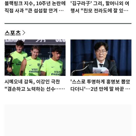
블랙핑크 지수, 10주년 논란에
'김구라子' 그리, 할머니외 여
직접 사과 "큰 섭섭함 안겨 미
행서 "친모 전라도에 잘 있
안"
어"…유튜브서 언급
스포츠
시메오네 감독, 이강인 극찬
'스스로 투명하게 홍명보 뽑았
"겸손하고 노력하는 선수…좋
다더니'…2년 만에 말 바꾼 이
은 첫인상"
임생