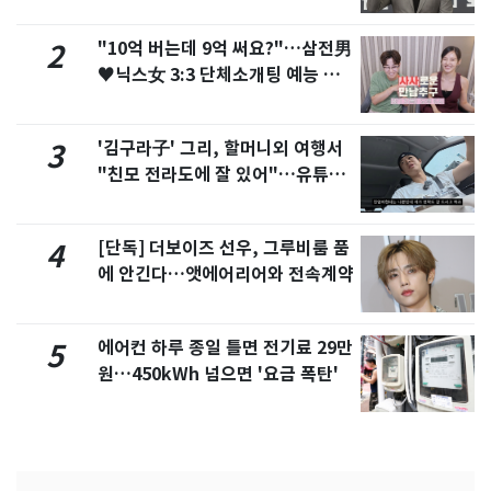
"10억 버는데 9억 써요?"…삼전男
2
♥닉스女 3:3 단체소개팅 예능 화
제
'김구라子' 그리, 할머니외 여행서
3
"친모 전라도에 잘 있어"…유튜브
서 언급
[단독] 더보이즈 선우, 그루비룸 품
4
에 안긴다…앳에어리어와 전속계약
에어컨 하루 종일 틀면 전기료 29만
5
원…450kWh 넘으면 '요금 폭탄'