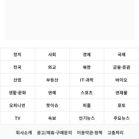
정치
사회
경제
국제
전국
외교
북한
금융·증권
산업
부동산
IT·과학
바이오
생활·문화
연예
스포츠
연재물
오피니언
핫이슈
피플
포토
TV
속보
인기뉴스
주요뉴스
회사소개
광고/제휴·구매문의
이용약관·정책
고충처리