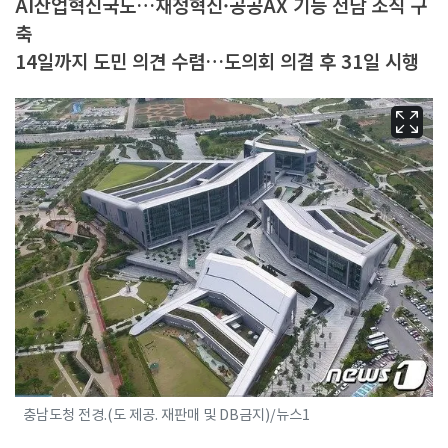
AI산업혁신국도…재정혁신·공공AX 기능 전담 조직 구
축
14일까지 도민 의견 수렴…도의회 의결 후 31일 시행
충남도청 전경.(도 제공. 재판매 및 DB금지)/뉴스1