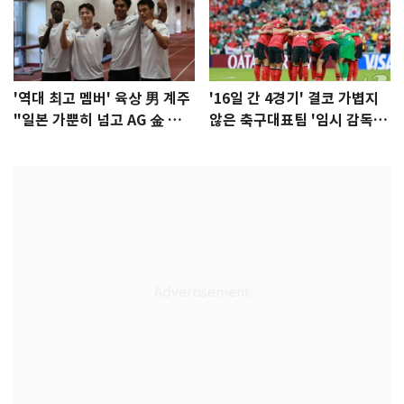
'역대 최고 멤버' 육상 男 계주
'16일 간 4경기' 결코 가볍지
"일본 가뿐히 넘고 AG 金 따겠
않은 축구대표팀 '임시 감독'
다"
무게