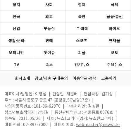
정치
사회
경제
국제
전국
외교
북한
금융·증권
산업
부동산
IT·과학
바이오
생활·문화
연예
스포츠
연재물
오피니언
핫이슈
피플
포토
TV
속보
인기뉴스
주요뉴스
회사소개
광고/제휴·구매문의
이용약관·정책
고충처리
대표이사/발행인 : 이영섭
|
편집인 : 채원배
|
편집국장 : 김기성
|
주소 : 서울시 종로구 종로 47 (공평동,SC빌딩17층)
|
사업자등록번호 : 101-86-62870
|
고충처리인 : 김성환
|
청소년보호책임자 : 안병길
|
통신판매업신고 : 서울종로 0676호
|
등록일 : 2011. 05. 26
|
제호 : 뉴스1코리아(읽기: 뉴스원코리아)
|
대표 전화 : 02-397-7000
|
대표 이메일 :
webmaster@news1.kr