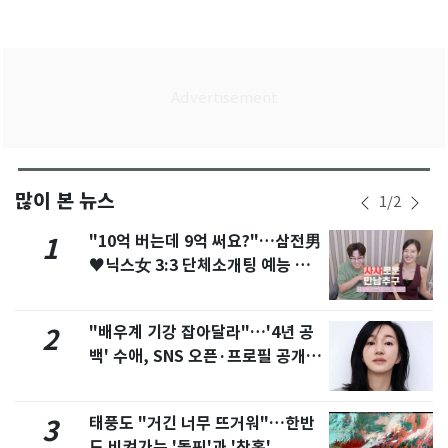
많이 본 뉴스
1
/
2
"10억 버는데 9억 써요?"…삼전男
1
♥닉스女 3:3 단체소개팅 예능 화
제
"배우계 기강 잡아달라"…'4년 공
2
백' 수애, SNS 오픈·프로필 공개
화제
태풍도 "거긴 너무 뜨거워"…한반
3
도 비켜가는 '돌핀'과 '찬홈'