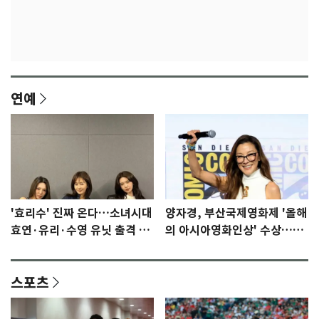
연예
'효리수' 진짜 온다…소녀시대
양자경, 부산국제영화제 '올해
효연·유리·수영 유닛 출격 [N
의 아시아영화인상' 수상…15
이슈]
년만에 부산 온다
스포츠