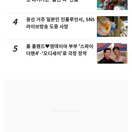
용산 거주 일본인 인플루언서, SNS
4
라이브방송 도중 사망
톰 홀랜드♥젠데이아 부부 '스파이
5
더맨4'·'오디세이'로 극장 장악