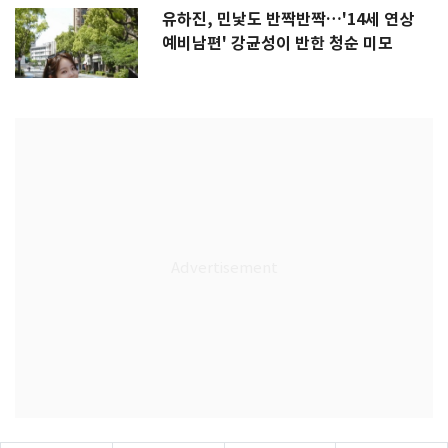
유하진, 민낯도 반짝반짝…'14세 연상
예비남편' 강균성이 반한 청순 미모