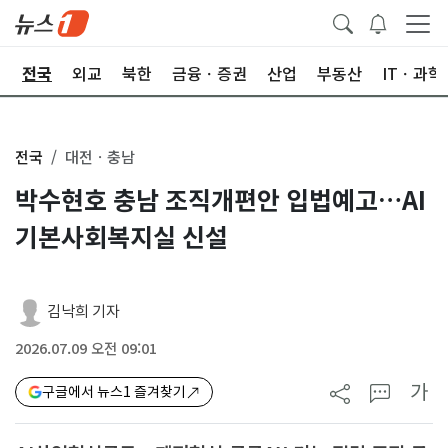
제
전국
외교
북한
금융ㆍ증권
산업
부동산
ITㆍ과학
전국
대전ㆍ충남
박수현호 충남 조직개편안 입법예고…AI
기본사회복지실 신설
김낙희 기자
2026.07.09 오전 09:01
가
구글에서 뉴스1 즐겨찾기