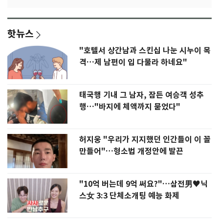
핫뉴스
"호텔서 상간남과 스킨십 나눈 시누이 목
격…제 남편이 입 다물라 하네요"
태국행 기내 그 남자, 잠든 여승객 성추
행…"바지에 체액까지 묻었다"
허지웅 "우리가 지지했던 인간들이 이 꼴
만들어"…형소법 개정안에 발끈
"10억 버는데 9억 써요?"…삼전男♥닉
스女 3:3 단체소개팅 예능 화제