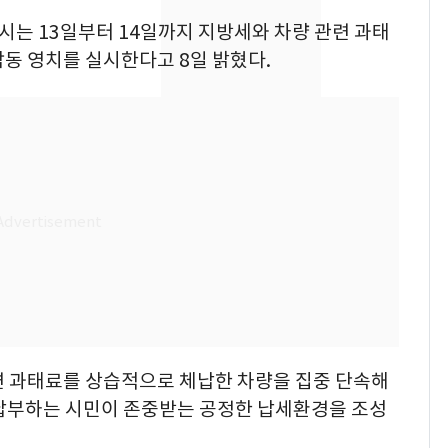
나나킥 베이비'…농심
룡시는 13일부터 14일까지 지방세와 차량 관련 과태
의 깜짝 선물
동 영치를 실시한다고 8일 밝혔다.
축구협회, 외국인 심판
8
들 10여명 대상 '성 접
대' 의혹…월드컵·올림
픽 예선 등
美 상원 클래리티법 처
9
리 난항…민주당 "윤리
·AML 보완 우선"
[속보] 프로야구, 이번
10
주말까지 '올 스톱'…다
음 주 재개
련 과태료를 상습적으로 체납한 차량을 집중 단속해
납부하는 시민이 존중받는 공정한 납세환경을 조성