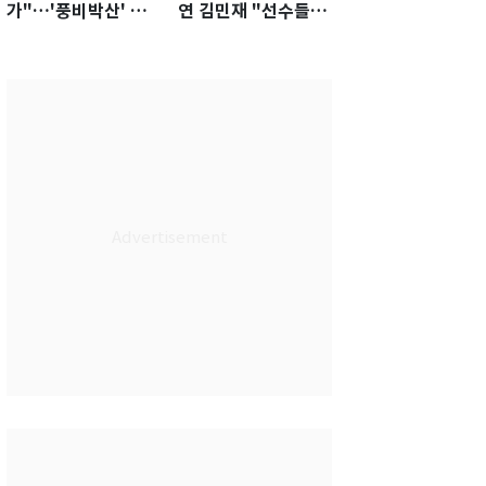
가"…'풍비박산' 축
연 김민재 "선수들도
구협회장 후보 '실종'
못 하기는 했다"