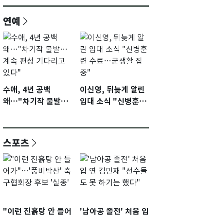
연예
수애, 4년 공백
이신영, 뒤늦게 알린
왜…"차기작 불발…
입대 소식 "신병훈련
계속 편성 기다리고
수료…군생활 집중"
있다"
스포츠
"이런 진흙탕 안 들어
'남아공 졸전' 처음 입