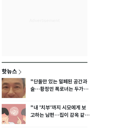
핫뉴스
"단둘만 있는 밀폐된 공간과
술…황정민 폭로녀는 두가지
에 집착했다"
"내 '치부'까지 시모에게 보
고하는 남편…집이 감옥 같
다" 아내 고통