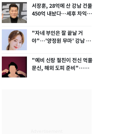
서장훈, 28억에 산 강남 건물
450억 내놨다…세후 차익
280억 '잭팟'
"자네 부인은 잘 끝날 거
야"…'양정원 무마' 강남 경
찰, 다른 돈도 받은 정황
"예비 신랑 절친이 전신 먹물
문신, 해외 도피 준비"…예비
신부 '혼란'