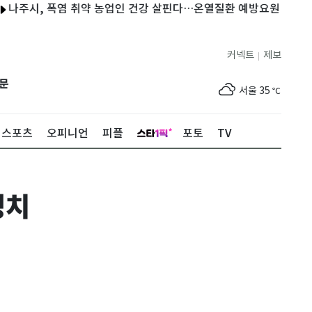
시, 폭염 취약 농업인 건강 살핀다…온열질환 예방요원 운영
가뭄
커넥트
제보
|
제주
30
℃
문
서울
35
℃
부산
33
℃
스포츠
오피니언
피플
포토
TV
대구
36
℃
인천
36
℃
영치
광주
36
℃
대전
35
℃
울산
33
℃
강릉
31
℃
제주
30
℃