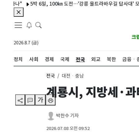
하나"
5박 6일, 100㎞ 도전…'강릉 울트라바우길 답사대' 모집
크
2026.8.7 (금)
전국
정치
사회
경제
국제
외교
북한
금융ㆍ
전국
대전ㆍ충남
계룡시, 지방세·과
가
박찬수 기자
2026.07.08 오전 09:52