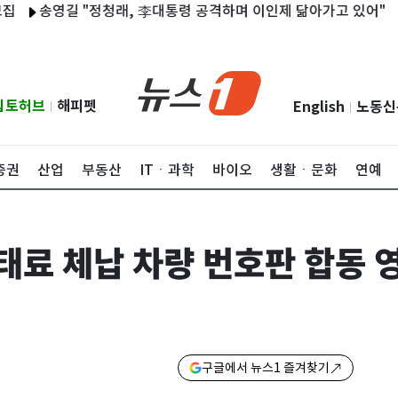
송영길 "정청래, 李대통령 공격하며 이인제 닮아가고 있어"
나주
립토허브
해피펫
English
노동신
|
|
증권
산업
부동산
ITㆍ과학
바이오
생활ㆍ문화
연예
태료 체납 차량 번호판 합동 
구글에서 뉴스1 즐겨찾기