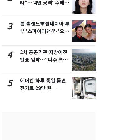
라"…'4년 공백' 수애,
나나킥 베이
SNS 오픈·프로필 공개
의 깜짝 선물
화제
톰 홀랜드♥젠데이아 부
축구협회, 
3
8
부 '스파이더맨4'·'오디
들 10여명 대
세이'로 극장 장악
대' 의혹…
픽 예선 등
2차 공공기관 지방이전
美 상원 클
4
9
발표 임박…"나주 혁신
리 난항…민
도시 최적"
·AML 보완
에어컨 하루 종일 틀면
[속보] 프로
5
10
전기료 29만 원…
주말까지 '올
450kWh 넘으면 '요금
음 주 재개
폭탄'