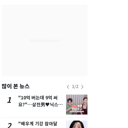
서울
35
℃
부산
33
℃
대구
36
℃
인천
36
℃
광주
36
℃
대전
35
℃
울산
33
℃
강릉
31
℃
많이 본 뉴스
1
/
2
제주
30
℃
"10억 버는데 9억 써
"캐리비안 
1
6
요?"…삼전男♥닉스女
의실에 남자
3:3 단체소개팅 예능 화
요"…경찰 
제
"배우계 기강 잡아달
2600만명 
2
7