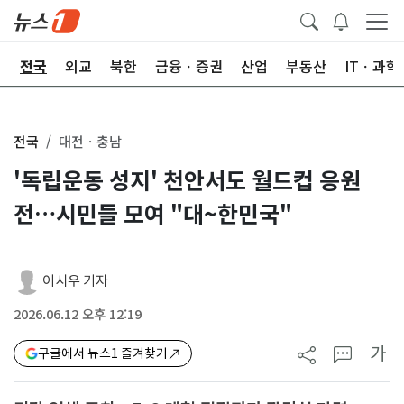
제
전국
외교
북한
금융ㆍ증권
산업
부동산
ITㆍ과학
전국
대전ㆍ충남
'독립운동 성지' 천안서도 월드컵 응원
전…시민들 모여 "대~한민국"
이시우 기자
2026.06.12 오후 12:19
가
구글에서 뉴스1 즐겨찾기