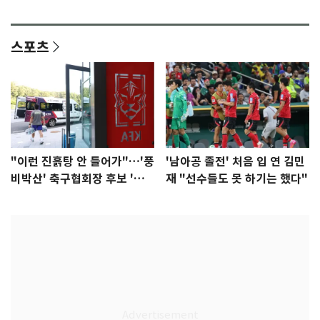
다"
집중"
스포츠
"이런 진흙탕 안 들어가"…'풍
'남아공 졸전' 처음 입 연 김민
비박산' 축구협회장 후보 '실
재 "선수들도 못 하기는 했다"
종'