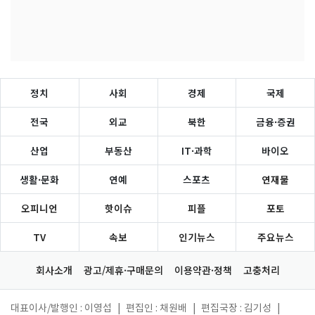
정치
사회
경제
국제
전국
외교
북한
금융·증권
산업
부동산
IT·과학
바이오
생활·문화
연예
스포츠
연재물
오피니언
핫이슈
피플
포토
TV
속보
인기뉴스
주요뉴스
회사소개
광고/제휴·구매문의
이용약관·정책
고충처리
대표이사/발행인 : 이영섭
|
편집인 : 채원배
|
편집국장 : 김기성
|