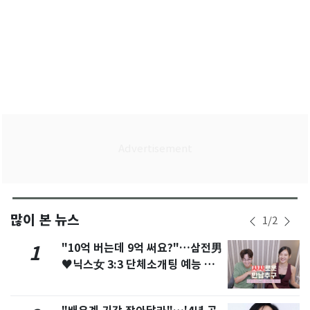
많이 본 뉴스
1
/
2
"10억 버는데 9억 써요?"…삼전男
1
♥닉스女 3:3 단체소개팅 예능 화
제