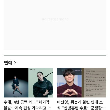
연예
수애, 4년 공백 왜…"차기작
이신영, 뒤늦게 알린 입대 소
불발…계속 편성 기다리고 있
식 "신병훈련 수료…군생활