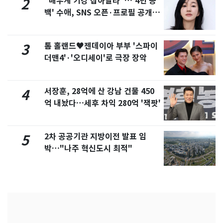
"배우계 기강 잡아달라"…'4년 공
2
백' 수애, SNS 오픈·프로필 공개
화제
톰 홀랜드♥젠데이아 부부 '스파이
3
더맨4'·'오디세이'로 극장 장악
서장훈, 28억에 산 강남 건물 450
4
억 내놨다…세후 차익 280억 '잭팟'
2차 공공기관 지방이전 발표 임
5
박…"나주 혁신도시 최적"