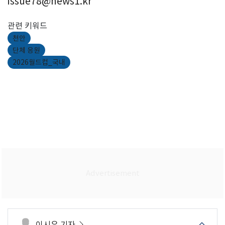
issue78@news1.kr
관련 키워드
천안
단체 응원
2026월드컵_국내
이시우 기자