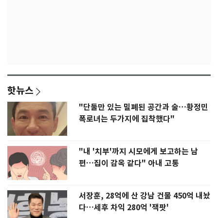
핫뉴스
"단둘만 있는 밀폐된 공간과 술…황정민
폭로녀는 두가지에 집착했다"
"내 '치부'까지 시모에게 보고하는 남
편…집이 감옥 같다" 아내 고통
서장훈, 28억에 산 강남 건물 450억 내놨
다…세후 차익 280억 '잭팟'