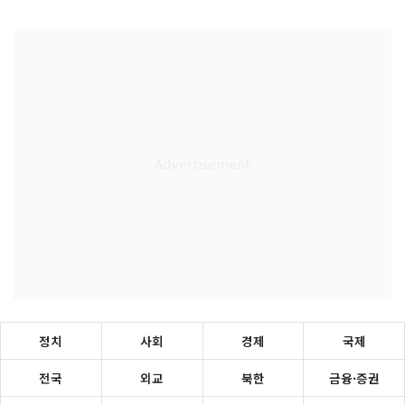
정치
사회
경제
국제
전국
외교
북한
금융·증권