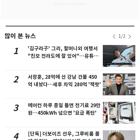
많이 본 뉴스
1
/
2
'김구라子' 그리, 할머니외 여행서
1
"친모 전라도에 잘 있어"…유튜브
서 언급
서장훈, 28억에 산 강남 건물 450
2
억 내놨다…세후 차익 280억 '잭팟'
에어컨 하루 종일 틀면 전기료 29만
3
원…450kWh 넘으면 '요금 폭탄'
[단독] 더보이즈 선우, 그루비룸 품
4