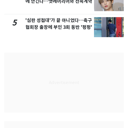
에 안긴다…앳에어리어와 전속계약
'심판 성접대'가 끝 아니었다…축구
5
협회장 출장에 부인 3회 동반 '펑펑'