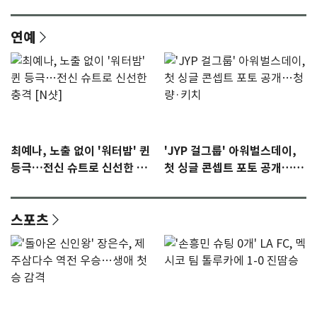
연예
최예나, 노출 없이 '워터밤' 퀸
'JYP 걸그룹' 아워벌스데이,
등극…전신 슈트로 신선한 충
첫 싱글 콘셉트 포토 공개…청
격 [N샷]
량·키치
스포츠