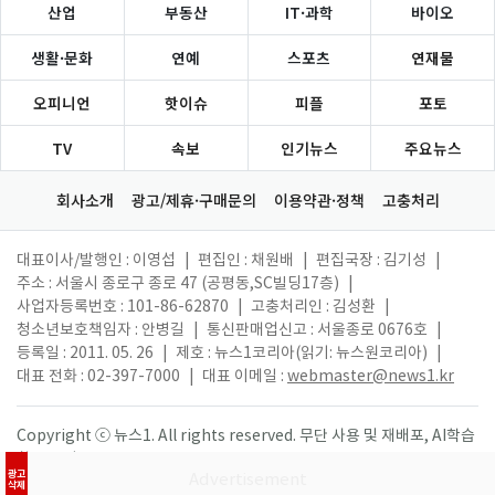
산업
부동산
IT·과학
바이오
생활·문화
연예
스포츠
연재물
오피니언
핫이슈
피플
포토
TV
속보
인기뉴스
주요뉴스
회사소개
광고/제휴·구매문의
이용약관·정책
고충처리
대표이사/발행인 : 이영섭
|
편집인 : 채원배
|
편집국장 : 김기성
|
주소 : 서울시 종로구 종로 47 (공평동,SC빌딩17층)
|
사업자등록번호 : 101-86-62870
|
고충처리인 : 김성환
|
청소년보호책임자 : 안병길
|
통신판매업신고 : 서울종로 0676호
|
등록일 : 2011. 05. 26
|
제호 : 뉴스1코리아(읽기: 뉴스원코리아)
|
대표 전화 : 02-397-7000
|
대표 이메일 :
webmaster@news1.kr
Copyright ⓒ 뉴스1. All rights reserved. 무단 사용 및 재배포, AI학습
활용 금지.
광고
삭제