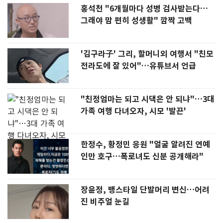
홍석천 "6개월마다 성병 검사받는다…
그래야 맘 편히 성생활" 깜짝 고백
'김구라子' 그리, 할머니외 여행서 "친모
전라도에 잘 있어"…유튜브서 언급
"친정엄마는 되고 시댁은 안 되냐"…3대
가족 여행 다녀오자, 시모 '발끈'
한정수, 황정민 응원 "얼굴 알려진 연예
인만 호구…폭로녀도 신분 공개해라"
장윤정, 뱅스타일 단발머리 변신…어려
진 비주얼 눈길