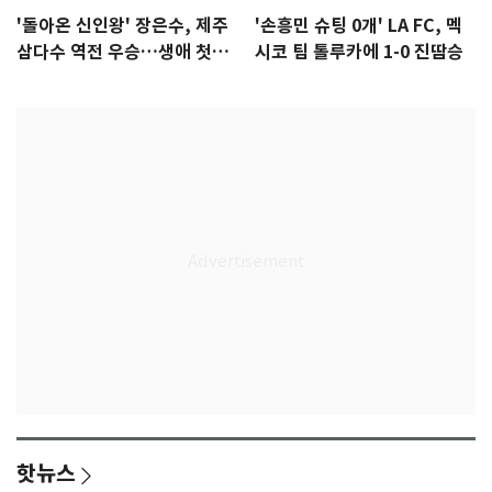
'돌아온 신인왕' 장은수, 제주
'손흥민 슈팅 0개' LA FC, 멕
삼다수 역전 우승…생애 첫승
시코 팀 톨루카에 1-0 진땀승
감격
핫뉴스