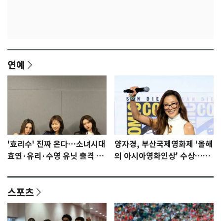
연예
'효리수' 진짜 온다…소녀시대
양자경, 부산국제영화제 '올해
효연·유리·수영 유닛 출격 [N
의 아시아영화인상' 수상…15
이슈]
년만에 부산 온다
스포츠