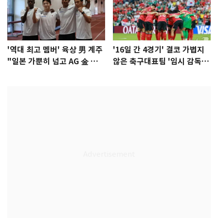
'역대 최고 멤버' 육상 男 계주
'16일 간 4경기' 결코 가볍지
"일본 가뿐히 넘고 AG 金 따겠
않은 축구대표팀 '임시 감독'
다"
무게