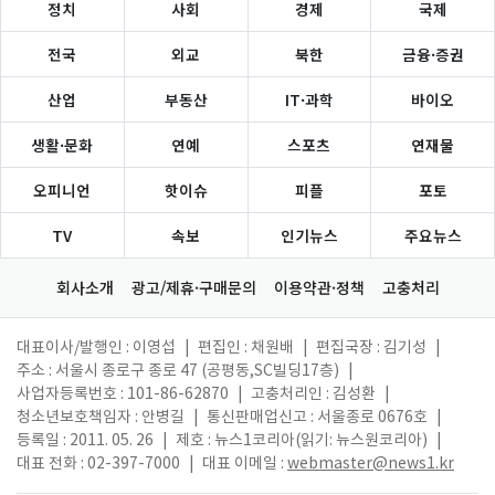
정치
사회
경제
국제
전국
외교
북한
금융·증권
산업
부동산
IT·과학
바이오
생활·문화
연예
스포츠
연재물
오피니언
핫이슈
피플
포토
TV
속보
인기뉴스
주요뉴스
회사소개
광고/제휴·구매문의
이용약관·정책
고충처리
대표이사/발행인 : 이영섭
|
편집인 : 채원배
|
편집국장 : 김기성
|
주소 : 서울시 종로구 종로 47 (공평동,SC빌딩17층)
|
사업자등록번호 : 101-86-62870
|
고충처리인 : 김성환
|
청소년보호책임자 : 안병길
|
통신판매업신고 : 서울종로 0676호
|
등록일 : 2011. 05. 26
|
제호 : 뉴스1코리아(읽기: 뉴스원코리아)
|
대표 전화 : 02-397-7000
|
대표 이메일 :
webmaster@news1.kr