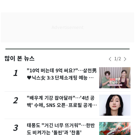
많이 본 뉴스
1
/
2
"10억 버는데 9억 써요?"…삼전男
1
♥닉스女 3:3 단체소개팅 예능 화
제
"배우계 기강 잡아달라"…'4년 공
2
백' 수애, SNS 오픈·프로필 공개
화제
태풍도 "거긴 너무 뜨거워"…한반
3
도 비켜가는 '돌핀'과 '찬홈'