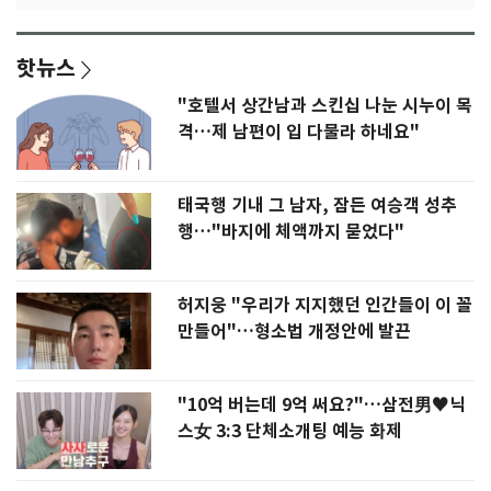
핫뉴스
"호텔서 상간남과 스킨십 나눈 시누이 목
격…제 남편이 입 다물라 하네요"
태국행 기내 그 남자, 잠든 여승객 성추
행…"바지에 체액까지 묻었다"
허지웅 "우리가 지지했던 인간들이 이 꼴
만들어"…형소법 개정안에 발끈
"10억 버는데 9억 써요?"…삼전男♥닉
스女 3:3 단체소개팅 예능 화제