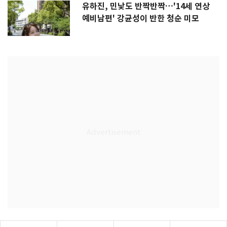
유하진, 민낯도 반짝반짝…'14세 연상
예비남편' 강균성이 반한 청순 미모