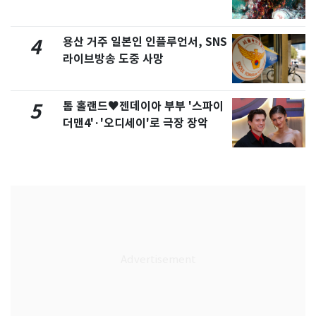
용산 거주 일본인 인플루언서, SNS
4
라이브방송 도중 사망
톰 홀랜드♥젠데이아 부부 '스파이
5
더맨4'·'오디세이'로 극장 장악