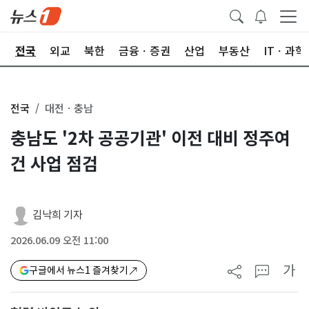
제
전국
외교
북한
금융ㆍ증권
산업
부동산
ITㆍ과학
전국
대전ㆍ충남
충남도 '2차 공공기관' 이전 대비 정주여
건 사업 점검
김낙희 기자
2026.06.09 오전 11:00
가
구글에서 뉴스1 즐겨찾기