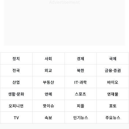
정치
사회
경제
국제
전국
외교
북한
금융·증권
산업
부동산
IT·과학
바이오
생활·문화
연예
스포츠
연재물
오피니언
핫이슈
피플
포토
TV
속보
인기뉴스
주요뉴스