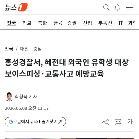
제
전국
외교
북한
금융ㆍ증권
산업
부동산
ITㆍ과학
전국
대전ㆍ충남
홍성경찰서, 혜전대 외국인 유학생 대상
보이스피싱·교통사고 예방교육
최형욱 기자
2026.06.08 오전 11:17
가
구글에서 뉴스1 즐겨찾기