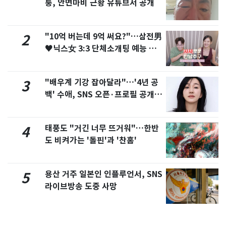
퉁, 안면마비 근황 유튜브서 공개
"10억 버는데 9억 써요?"…삼전男
2
♥닉스女 3:3 단체소개팅 예능 화
제
"배우계 기강 잡아달라"…'4년 공
3
백' 수애, SNS 오픈·프로필 공개
화제
태풍도 "거긴 너무 뜨거워"…한반
4
도 비켜가는 '돌핀'과 '찬홈'
용산 거주 일본인 인플루언서, SNS
5
라이브방송 도중 사망