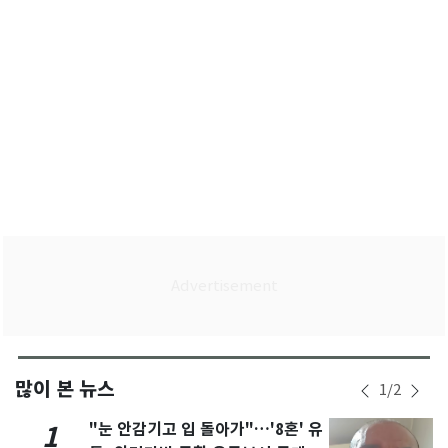
많이 본 뉴스
1
/
2
"눈 안감기고 입 돌아가"…'8혼' 유
1