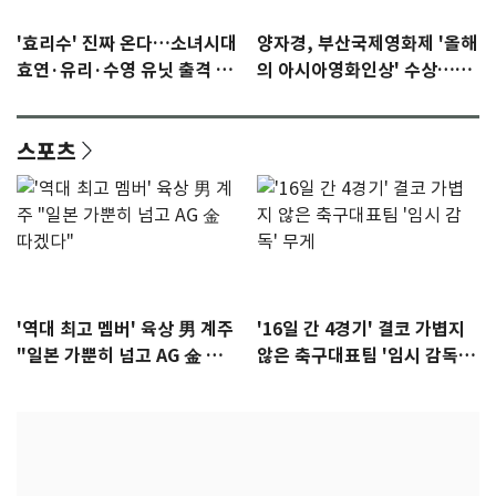
'효리수' 진짜 온다…소녀시대
양자경, 부산국제영화제 '올해
효연·유리·수영 유닛 출격 [N
의 아시아영화인상' 수상…15
이슈]
년만에 부산 온다
스포츠
'역대 최고 멤버' 육상 男 계주
'16일 간 4경기' 결코 가볍지
"일본 가뿐히 넘고 AG 金 따겠
않은 축구대표팀 '임시 감독'
다"
무게