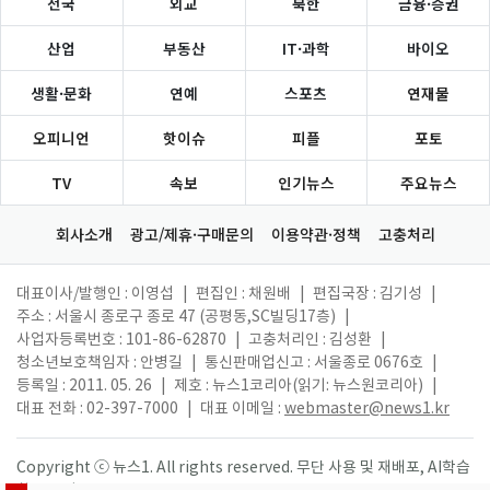
전국
외교
북한
금융·증권
산업
부동산
IT·과학
바이오
생활·문화
연예
스포츠
연재물
오피니언
핫이슈
피플
포토
TV
속보
인기뉴스
주요뉴스
회사소개
광고/제휴·구매문의
이용약관·정책
고충처리
대표이사/발행인 : 이영섭
|
편집인 : 채원배
|
편집국장 : 김기성
|
주소 : 서울시 종로구 종로 47 (공평동,SC빌딩17층)
|
사업자등록번호 : 101-86-62870
|
고충처리인 : 김성환
|
청소년보호책임자 : 안병길
|
통신판매업신고 : 서울종로 0676호
|
등록일 : 2011. 05. 26
|
제호 : 뉴스1코리아(읽기: 뉴스원코리아)
|
대표 전화 : 02-397-7000
|
대표 이메일 :
webmaster@news1.kr
Copyright ⓒ 뉴스1. All rights reserved. 무단 사용 및 재배포, AI학습