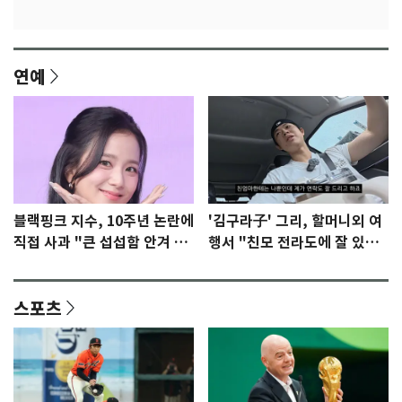
연예
블랙핑크 지수, 10주년 논란에
'김구라子' 그리, 할머니외 여
직접 사과 "큰 섭섭함 안겨 미
행서 "친모 전라도에 잘 있
안"
어"…유튜브서 언급
스포츠