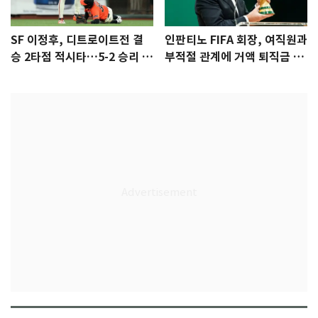
SF 이정후, 디트로이트전 결
인판티노 FIFA 회장, 여직원과
승 2타점 적시타…5-2 승리 견
부적절 관계에 거액 퇴직금 지
인
급 논란