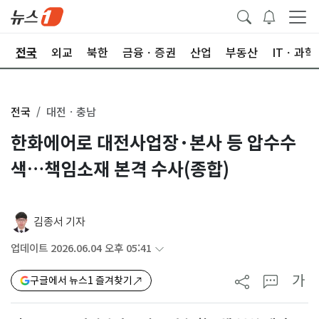
제
전국
외교
북한
금융ㆍ증권
산업
부동산
ITㆍ과학
전국
대전ㆍ충남
한화에어로 대전사업장·본사 등 압수수
색…책임소재 본격 수사(종합)
김종서 기자
업데이트 2026.06.04 오후 05:41
가
구글에서 뉴스1 즐겨찾기