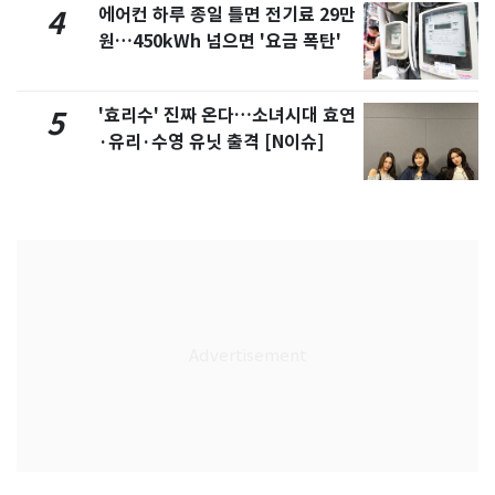
에어컨 하루 종일 틀면 전기료 29만
4
원…450kWh 넘으면 '요금 폭탄'
'효리수' 진짜 온다…소녀시대 효연
5
·유리·수영 유닛 출격 [N이슈]