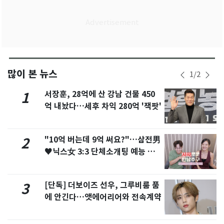
많이 본 뉴스
1
/
2
서장훈, 28억에 산 강남 건물 450
1
억 내놨다…세후 차익 280억 '잭팟'
"10억 버는데 9억 써요?"…삼전男
2
♥닉스女 3:3 단체소개팅 예능 화
제
[단독] 더보이즈 선우, 그루비룸 품
3
에 안긴다…앳에어리어와 전속계약