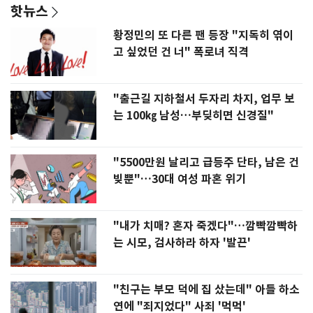
핫뉴스
황정민의 또 다른 팬 등장 "지독히 엮이
고 싶었던 건 너" 폭로녀 직격
"출근길 지하철서 두자리 차지, 업무 보
는 100㎏ 남성…부딪히면 신경질"
"5500만원 날리고 급등주 단타, 남은 건
빚뿐"…30대 여성 파혼 위기
"내가 치매? 혼자 죽겠다"…깜빡깜빡하
는 시모, 검사하라 하자 '발끈'
"친구는 부모 덕에 집 샀는데" 아들 하소
연에 "죄지었다" 사죄 '먹먹'