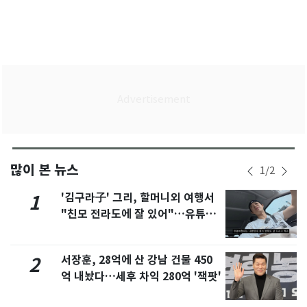
많이 본 뉴스
1
/
2
'김구라子' 그리, 할머니외 여행서
1
"친모 전라도에 잘 있어"…유튜브
서 언급
서장훈, 28억에 산 강남 건물 450
2
억 내놨다…세후 차익 280억 '잭팟'