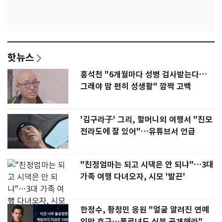
핫뉴스
홍석천 "6개월마다 성병 검사받는다…
그래야 맘 편히 성생활" 깜짝 고백
'김구라子' 그리, 할머니외 여행서 "친모
전라도에 잘 있어"…유튜브서 언급
"친정엄마는 되고 시댁은 안 되냐"…3대
가족 여행 다녀오자, 시모 '발끈'
한정수, 황정민 응원 "얼굴 알려진 연예
인만 호구…폭로녀도 신분 공개해라"