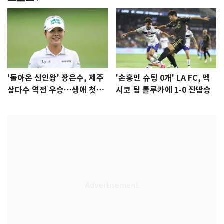
'돌아온 신인왕' 장은수, 제주
'손흥민 슈팅 0개' LA FC, 멕
삼다수 역전 우승…생애 첫승
시코 팀 톨루카에 1-0 진땀승
감격