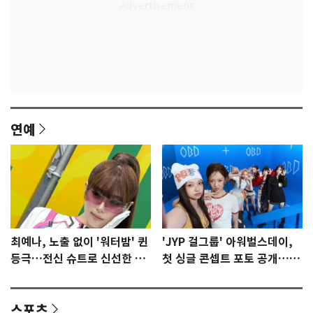
연예
최예나, 노출 없이 '워터밤' 퀸
'JYP 걸그룹' 아워벌스데이,
등극…전신 슈트로 신선한 충
첫 싱글 콘셉트 포토 공개…청
격 [N샷]
량·키치
스포츠