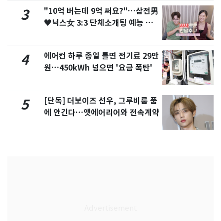
"10억 버는데 9억 써요?"…삼전男
3
♥닉스女 3:3 단체소개팅 예능 화
제
에어컨 하루 종일 틀면 전기료 29만
4
원…450kWh 넘으면 '요금 폭탄'
[단독] 더보이즈 선우, 그루비룸 품
5
에 안긴다…앳에어리어와 전속계약