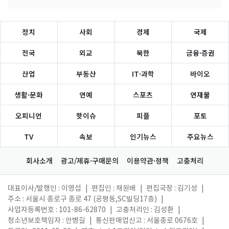
정치
사회
경제
국제
전국
외교
북한
금융·증권
산업
부동산
IT·과학
바이오
생활·문화
연예
스포츠
연재물
오피니언
핫이슈
피플
포토
TV
속보
인기뉴스
주요뉴스
회사소개
광고/제휴·구매문의
이용약관·정책
고충처리
대표이사/발행인 : 이영섭
|
편집인 : 채원배
|
편집국장 : 김기성
|
주소 : 서울시 종로구 종로 47 (공평동,SC빌딩17층)
|
사업자등록번호 : 101-86-62870
|
고충처리인 : 김성환
|
청소년보호책임자 : 안병길
|
통신판매업신고 : 서울종로 0676호
|