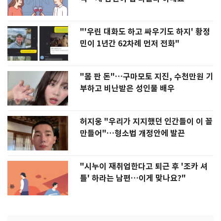
"'우린 대화도 하고 싸우기도 하지' 황정
민이 1년간 62차례 먼저 전화"
"몸 판 돈"…구마모토 지진, 수천만원 기
부하고 비난받은 성인물 배우
허지웅 "우리가 지지했던 인간들이 이 꼴
만들어"…형소법 개정안에 발끈
"시누이 재취업한다고 퇴근 후 '조카 셔
틀' 하라는 남편…이게 맞나요?"