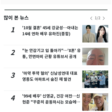
많이 본 뉴스
1
/
2
'10월 결혼' 45세 강균성…아내는
1
14세 연하 배우 유하진(종합)
"눈 안감기고 입 돌아가"…'8혼' 유
2
퉁, 안면마비 근황 유튜브서 공개
'마약 투약 혐의' 신남성연대 대표
3
영종도 아파트서 숨진 채 발견
'99세 배우' 신영균, 건강 여전…신
4
현준 "꾸준히 운동하시는 모습에 큰
자극"