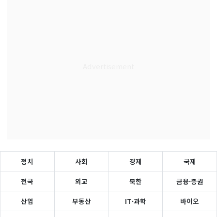
정치
사회
경제
국제
전국
외교
북한
금융·증권
산업
부동산
IT·과학
바이오