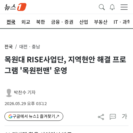
제
전국
외교
북한
금융ㆍ증권
산업
부동산
ITㆍ과학
전국
대전ㆍ충남
목원대 RISE사업단, 지역현안 해결 프로
그램 '목원펀맨' 운영
박찬수 기자
2026.05.29 오후 03:12
가
구글에서 뉴스1 즐겨찾기