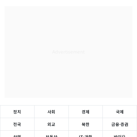
정치
사회
경제
국제
전국
외교
북한
금융·증권
산업
부동산
IT·과학
바이오