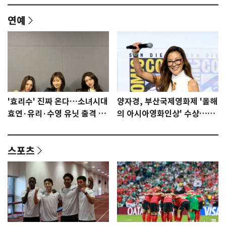
연예
'효리수' 진짜 온다…소녀시대
양자경, 부산국제영화제 '올해
효연·유리·수영 유닛 출격 [N
의 아시아영화인상' 수상…15
이슈]
년만에 부산 온다
스포츠