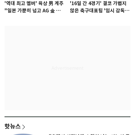
'역대 최고 멤버' 육상 男 계주
'16일 간 4경기' 결코 가볍지
"일본 가뿐히 넘고 AG 金 따겠
않은 축구대표팀 '임시 감독'
다"
무게
핫뉴스