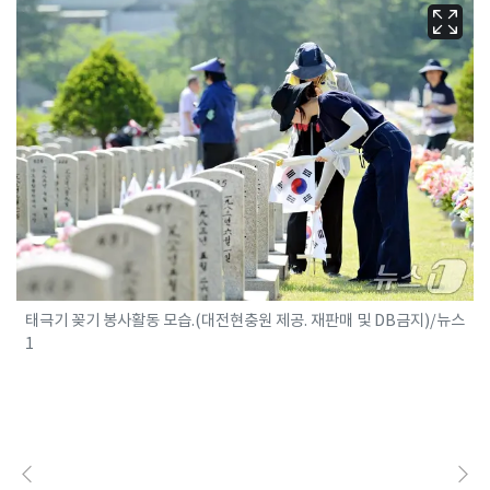
태극기 꽂기 봉사활동 모습.(대전현충원 제공. 재판매 및 DB금지)/뉴스
1