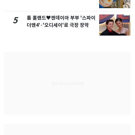
톰 홀랜드♥젠데이아 부부 '스파이
5
더맨4'·'오디세이'로 극장 장악