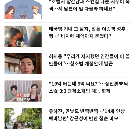
"호텔서 상간남과 스킨십 나눈 시누이 목
격…제 남편이 입 다물라 하네요"
태국행 기내 그 남자, 잠든 여승객 성추
행…"바지에 체액까지 묻었다"
허지웅 "우리가 지지했던 인간들이 이 꼴
만들어"…형소법 개정안에 발끈
"10억 버는데 9억 써요?"…삼전男♥닉
스女 3:3 단체소개팅 예능 화제
유하진, 민낯도 반짝반짝…'14세 연상
예비남편' 강균성이 반한 청순 미모