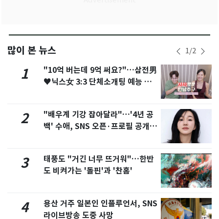
많이 본 뉴스
1
/
2
"10억 버는데 9억 써요?"…삼전男
1
♥닉스女 3:3 단체소개팅 예능 화
제
"배우계 기강 잡아달라"…'4년 공
2
백' 수애, SNS 오픈·프로필 공개
화제
태풍도 "거긴 너무 뜨거워"…한반
3
도 비켜가는 '돌핀'과 '찬홈'
용산 거주 일본인 인플루언서, SNS
4
라이브방송 도중 사망