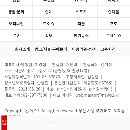
생활·문화
연예
스포츠
연재물
오피니언
핫이슈
피플
포토
TV
속보
인기뉴스
주요뉴스
회사소개
광고/제휴·구매문의
이용약관·정책
고충처리
대표이사/발행인 : 이영섭
|
편집인 : 채원배
|
편집국장 : 김기성
|
주소 : 서울시 종로구 종로 47 (공평동,SC빌딩17층)
|
사업자등록번호 : 101-86-62870
|
고충처리인 : 김성환
|
청소년보호책임자 : 안병길
|
통신판매업신고 : 서울종로 0676호
|
등록일 : 2011. 05. 26
|
제호 : 뉴스1코리아(읽기: 뉴스원코리아)
|
대표 전화 : 02-397-7000
|
대표 이메일 :
webmaster@news1.kr
Copyright ⓒ 뉴스1. All rights reserved. 무단 사용 및 재배포, AI학습
활용 금지.
광고
삭제