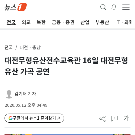
제
전국
외교
북한
금융ㆍ증권
산업
부동산
ITㆍ과학
전국
대전ㆍ충남
대전무형유산전수교육관 16일 대전무형
유산 가곡 공연
김기태 기자
2026.05.12 오후 04:49
가
구글에서 뉴스1 즐겨찾기