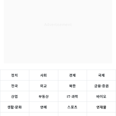
정치
사회
경제
국제
전국
외교
북한
금융·증권
산업
부동산
IT·과학
바이오
생활·문화
연예
스포츠
연재물