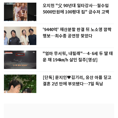
오지헌 "父 90년대 일타강사…월수입
5000만원에 100평대 집" 금수저 고백
'9440억' 재산분할 판결 뒤 노소영 깜짝
행보…최수종 공연장 찾았다
"엄마 무서워, 내릴래"…4·6세 두 딸 태
운 채 194㎞/h 살인 질주[영상]
[단독] 문지인♥김기리, 유산 아픔 딛고
결혼 2년 만에 부모됐다…7일 득남