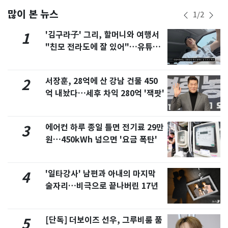
많이 본 뉴스
1
/
2
'김구라子' 그리, 할머니와 여행서
1
"친모 전라도에 잘 있어"…유튜브
서 언급
서장훈, 28억에 산 강남 건물 450
2
억 내놨다…세후 차익 280억 '잭팟'
에어컨 하루 종일 틀면 전기료 29만
3
원…450kWh 넘으면 '요금 폭탄'
'일타강사' 남편과 아내의 마지막
4
술자리…비극으로 끝나버린 17년
[단독] 더보이즈 선우, 그루비룸 품
5