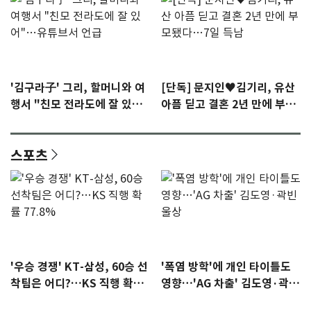
'김구라子' 그리, 할머니와 여
[단독] 문지인♥김기리, 유산
행서 "친모 전라도에 잘 있
아픔 딛고 결혼 2년 만에 부모
어"…유튜브서 언급
됐다…7일 득남
스포츠
'우승 경쟁' KT-삼성, 60승 선
'폭염 방학'에 개인 타이틀도
착팀은 어디?…KS 직행 확률
영향…'AG 차출' 김도영·곽빈
77.8%
울상