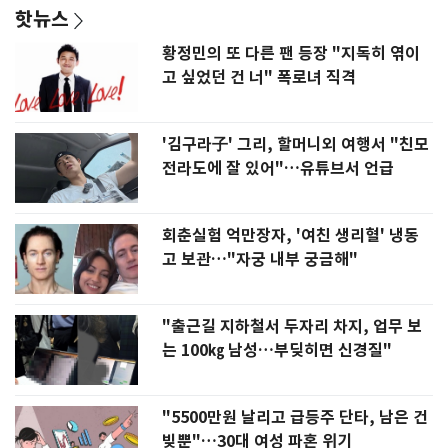
핫뉴스
황정민의 또 다른 팬 등장 "지독히 엮이
고 싶었던 건 너" 폭로녀 직격
'김구라子' 그리, 할머니외 여행서 "친모
전라도에 잘 있어"…유튜브서 언급
회춘실험 억만장자, '여친 생리혈' 냉동
고 보관…"자궁 내부 궁금해"
"출근길 지하철서 두자리 차지, 업무 보
는 100㎏ 남성…부딪히면 신경질"
"5500만원 날리고 급등주 단타, 남은 건
빚뿐"…30대 여성 파혼 위기