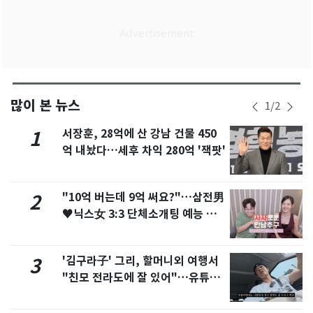
많이 본 뉴스
1
/
2
서장훈, 28억에 산 강남 건물 450
1
억 내놨다…세후 차익 280억 '잭팟'
"10억 버는데 9억 써요?"…삼전男
2
♥닉스女 3:3 단체소개팅 예능 화
제
'김구라子' 그리, 할머니외 여행서
3
"친모 전라도에 잘 있어"…유튜브
서 언급