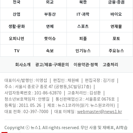
전국
외교
북한
금융·증권
산업
부동산
IT·과학
바이오
생활·문화
연예
스포츠
연재물
오피니언
핫이슈
피플
포토
TV
속보
인기뉴스
주요뉴스
회사소개
광고/제휴·구매문의
이용약관·정책
고충처리
대표이사/발행인 : 이영섭
|
편집인 : 채원배
|
편집국장 : 김기성
|
주소 : 서울시 종로구 종로 47 (공평동,SC빌딩17층)
|
사업자등록번호 : 101-86-62870
|
고충처리인 : 김성환
|
청소년보호책임자 : 안병길
|
통신판매업신고 : 서울종로 0676호
|
등록일 : 2011. 05. 26
|
제호 : 뉴스1코리아(읽기: 뉴스원코리아)
|
대표 전화 : 02-397-7000
|
대표 이메일 :
webmaster@news1.kr
Copyright ⓒ 뉴스1. All rights reserved. 무단 사용 및 재배포, AI학습