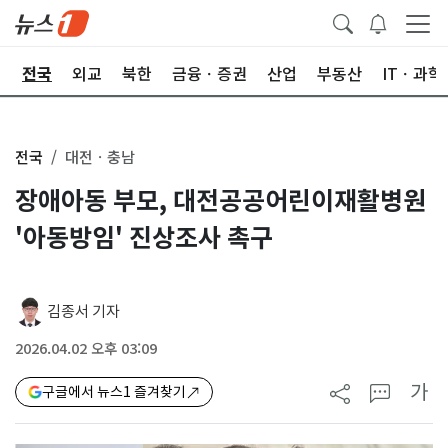
제
전국
외교
북한
금융ㆍ증권
산업
부동산
ITㆍ과학
전국
대전ㆍ충남
장애아동 부모, 대전공공어린이재활병원
'아동방임' 진상조사 촉구
김종서 기자
2026.04.02 오후 03:09
가
구글에서 뉴스1 즐겨찾기