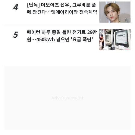
[단독] 더보이즈 선우, 그루비룸 품
4
에 안긴다…앳에어리어와 전속계약
에어컨 하루 종일 틀면 전기료 29만
5
원…450kWh 넘으면 '요금 폭탄'