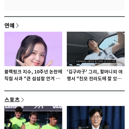
연예
블랙핑크 지수, 10주년 논란에
'김구라子' 그리, 할머니외 여
직접 사과 "큰 섭섭함 안겨 미
행서 "친모 전라도에 잘 있
안"
어"…유튜브서 언급
스포츠