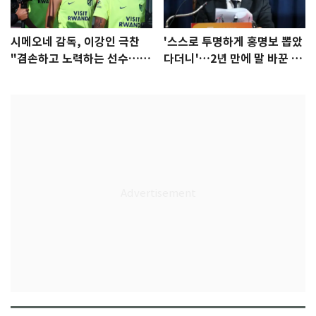
시메오네 감독, 이강인 극찬
'스스로 투명하게 홍명보 뽑았
"겸손하고 노력하는 선수…좋
다더니'…2년 만에 말 바꾼 이
은 첫인상"
임생