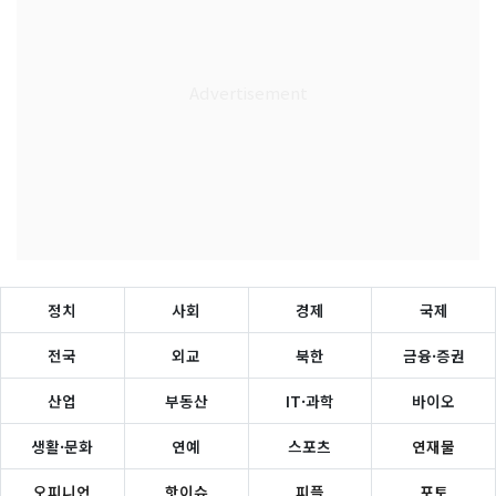
정치
사회
경제
국제
전국
외교
북한
금융·증권
산업
부동산
IT·과학
바이오
생활·문화
연예
스포츠
연재물
오피니언
핫이슈
피플
포토