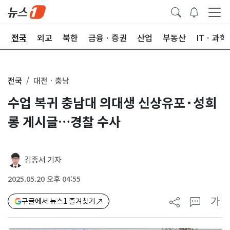
제
전국
외교
북한
금융ㆍ증권
산업
부동산
ITㆍ과학
전국
대전ㆍ충남
수업 복귀 충남대 의대생 신상유포·성희
롱 게시글…경찰 수사
김종서 기자
2025.05.20 오후 04:55
가
구글에서 뉴스1 즐겨찾기