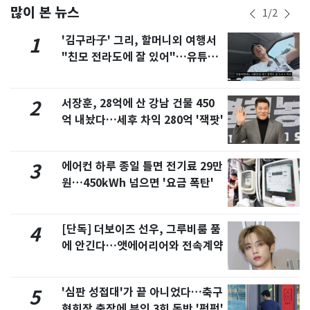
많이 본 뉴스
1
/
2
'김구라子' 그리, 할머니외 여행서
1
"친모 전라도에 잘 있어"…유튜브
서 언급
서장훈, 28억에 산 강남 건물 450
2
억 내놨다…세후 차익 280억 '잭팟'
에어컨 하루 종일 틀면 전기료 29만
3
원…450kWh 넘으면 '요금 폭탄'
[단독] 더보이즈 선우, 그루비룸 품
4
에 안긴다…앳에어리어와 전속계약
'심판 성접대'가 끝 아니었다…축구
5
협회장 출장에 부인 3회 동반 '펑펑'