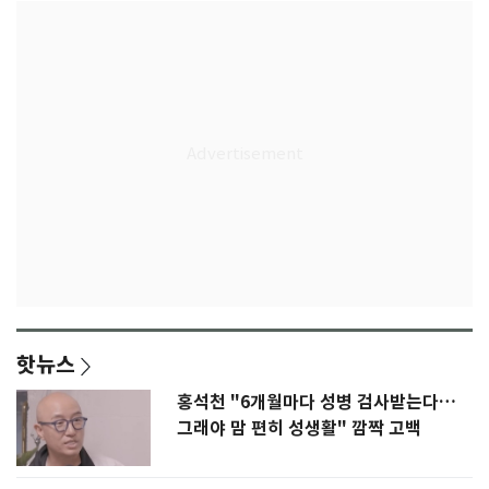
핫뉴스
홍석천 "6개월마다 성병 검사받는다…
그래야 맘 편히 성생활" 깜짝 고백