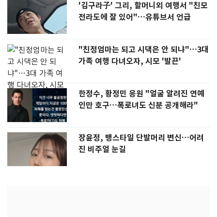
'김구라子' 그리, 할머니외 여행서 "친모
전라도에 잘 있어"…유튜브서 언급
"친정엄마는 되고 시댁은 안 되냐"…3대
가족 여행 다녀오자, 시모 '발끈'
한정수, 황정민 응원 "얼굴 알려진 연예
인만 호구…폭로녀도 신분 공개해라"
장윤정, 뱅스타일 단발머리 변신…어려
진 비주얼 눈길