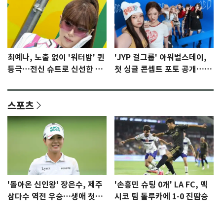
최예나, 노출 없이 '워터밤' 퀸
'JYP 걸그룹' 아워벌스데이,
등극…전신 슈트로 신선한 충
첫 싱글 콘셉트 포토 공개…청
격 [N샷]
량·키치
스포츠
'돌아온 신인왕' 장은수, 제주
'손흥민 슈팅 0개' LA FC, 멕
삼다수 역전 우승…생애 첫승
시코 팀 톨루카에 1-0 진땀승
감격