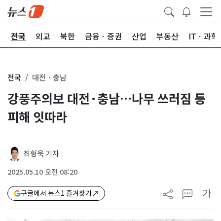
제
전국
외교
북한
금융ㆍ증권
산업
부동산
ITㆍ과학
전국
대전ㆍ충남
강풍주의보 대전·충남…나무 쓰러짐 등
피해 잇따라
최형욱 기자
2025.05.10 오전 08:20
가
구글에서 뉴스1 즐겨찾기