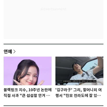
연예
블랙핑크 지수, 10주년 논란에
'김구라子' 그리, 할머니외 여
직접 사과 "큰 섭섭함 안겨 미
행서 "친모 전라도에 잘 있
안"
어"…유튜브서 언급