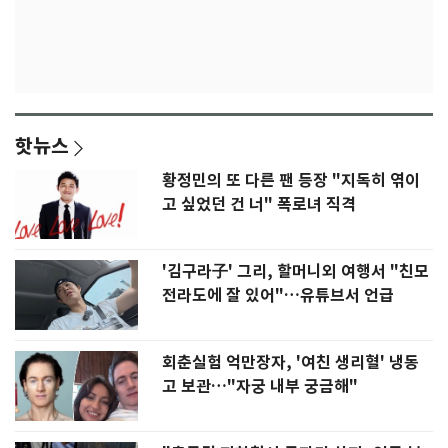
핫뉴스
황정민의 또 다른 팬 등장 "지독히 엮이
고 싶었던 건 너" 폭로녀 직격
'김구라子' 그리, 할머니외 여행서 "친모
전라도에 잘 있어"…유튜브서 언급
회춘실험 억만장자, '여친 생리혈' 냉동
고 보관…"자궁 내부 궁금해"