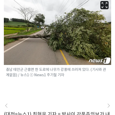
충남 태안군 근흥면 한 도로에 나무가 강풍에 쓰러져 있다. (기사와 관
계없음) / 뉴스1 ⓒ News1 주기철 기자
(대전=뉴스1) 최형욱 기자 = 밤사이 강풍주의보가 내