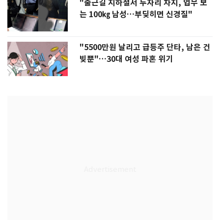
"출근길 지하철서 두자리 차지, 업무 보
는 100㎏ 남성…부딪히면 신경질"
"5500만원 날리고 급등주 단타, 남은 건
빚뿐"…30대 여성 파혼 위기