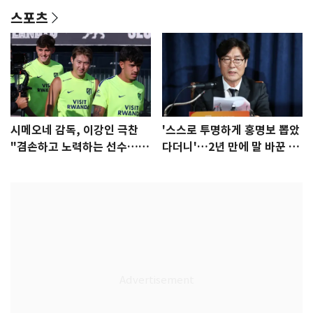
스포츠
시메오네 감독, 이강인 극찬
'스스로 투명하게 홍명보 뽑았
"겸손하고 노력하는 선수…좋
다더니'…2년 만에 말 바꾼 이
은 첫인상"
임생