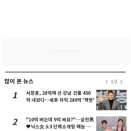
많이 본 뉴스
1
/
2
서장훈, 28억에 산 강남 건물 450
1
억 내놨다…세후 차익 280억 '잭팟'
"10억 버는데 9억 써요?"…삼전男
2
♥닉스女 3:3 단체소개팅 예능 화