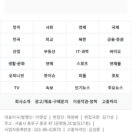
정치
사회
경제
국제
전국
외교
북한
금융·증권
산업
부동산
IT·과학
바이오
생활·문화
연예
스포츠
연재물
오피니언
핫이슈
피플
포토
TV
속보
인기뉴스
주요뉴스
회사소개
광고/제휴·구매문의
이용약관·정책
고충처리
대표이사/발행인 : 이영섭
|
편집인 : 채원배
|
편집국장 : 김기성
|
주소 : 서울시 종로구 종로 47 (공평동,SC빌딩17층)
|
사업자등록번호 : 101-86-62870
|
고충처리인 : 김성환
|