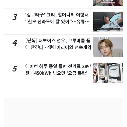
제
'김구라子' 그리, 할머니외 여행서
3
"친모 전라도에 잘 있어"…유튜브
서 언급
[단독] 더보이즈 선우, 그루비룸 품
4
에 안긴다…앳에어리어와 전속계약
에어컨 하루 종일 틀면 전기료 29만
5
원…450kWh 넘으면 '요금 폭탄'