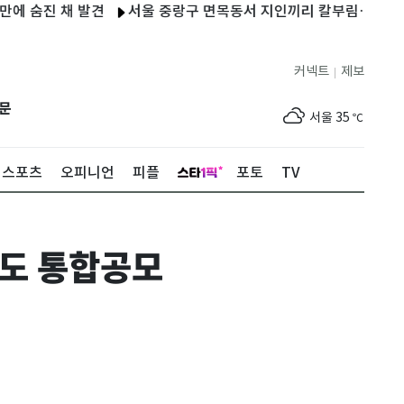
숨진 채 발견
서울 중랑구 면목동서 지인끼리 칼부림…60대 남성 
커넥트
제보
|
제주
30
℃
문
서울
35
℃
부산
34
℃
스포츠
오피니언
피플
포토
TV
대구
34
℃
인천
36
℃
제도 통합공모
광주
34
℃
대전
35
℃
울산
31
℃
강릉
24
℃
제주
30
℃