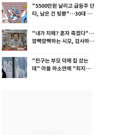
"5500만원 날리고 급등주 단
타, 남은 건 빚뿐"…30대 여
성 파혼 위기
"내가 치매? 혼자 죽겠다"…
깜빡깜빡하는 시모, 검사하라
하자 '발끈'
"친구는 부모 덕에 집 샀는
데" 아들 하소연에 "죄지었
다" 사죄 '먹먹'