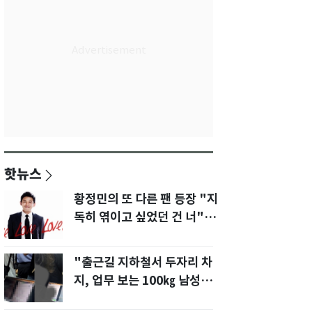
핫뉴스
황정민의 또 다른 팬 등장 "지
독히 엮이고 싶었던 건 너" 폭
로녀 직격
"출근길 지하철서 두자리 차
지, 업무 보는 100㎏ 남성…
부딪히면 신경질"