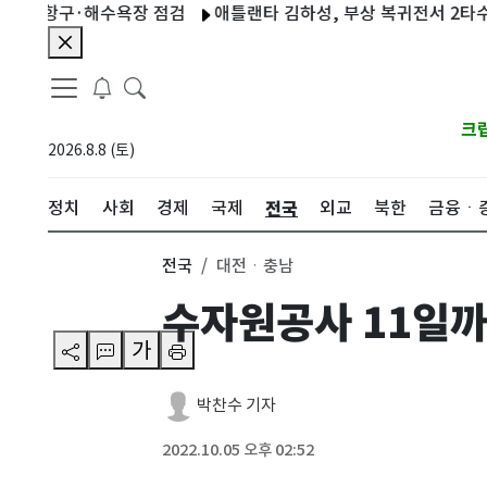
 항구·해수욕장 점검
애틀랜타 김하성, 부상 복귀전서 2타수 무안타
크
2026.8.8 (토)
전국
정치
사회
경제
국제
외교
북한
금융ㆍ
전국
대전ㆍ충남
수자원공사 11일까
가
박찬수 기자
2022.10.05 오후 02:52