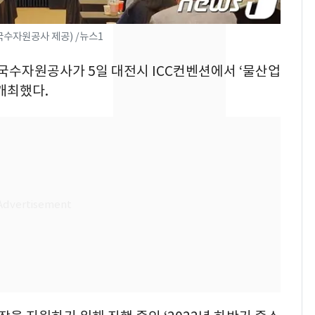
속…전국 곳곳 비 [오늘
날씨]
국수자원공사 제공) /뉴스1
[단독]중수청 가는 검찰
8
한국수자원공사가 5일 대전시 ICC컨벤션에서 ‘물산업
수사관 경력 합산 추
진…법무사·집행관 '혜
개최했다.
택' 유지
"캐리비안 베이 여자 탈
9
의실에 남자가 있어
요"…경찰 수사
전남광주 화정역 인근서
10
교통사고로 40대 심정
지…6명 부상