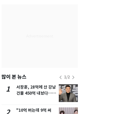
서울
35
℃
부산
34
℃
대구
34
℃
인천
36
℃
광주
34
℃
대전
35
℃
울산
31
℃
강릉
24
℃
많이 본 뉴스
1
/
2
제주
30
℃
서장훈, 28억에 산 강남
13호 태풍 '
1
6
건물 450억 내놨다…세
키나와·가고
후 차익 280억 '잭팟'
근…26만명
"10억 버는데 9억 써
낮 최고 37
2
7