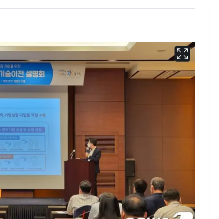
13호 태풍 '돌핀' 日오
6
키나와·가고시마현 접
근…26만명 대피령
낮 최고 37도 폭염 계
7