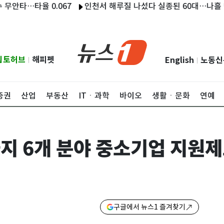
…타율 0.067
인천서 해루질 나섰다 실종된 60대…나흘 만에 
립토허브
해피펫
English
노동신
|
|
증권
산업
부동산
ITㆍ과학
바이오
생활ㆍ문화
연예
지 6개 분야 중소기업 지원
구글에서 뉴스1 즐겨찾기