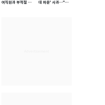
여직원과 부적절 관
대 파문' 사과…"참
계에 거액 퇴직금 지
담한 상황, 쇄신 약
급 논란
속"