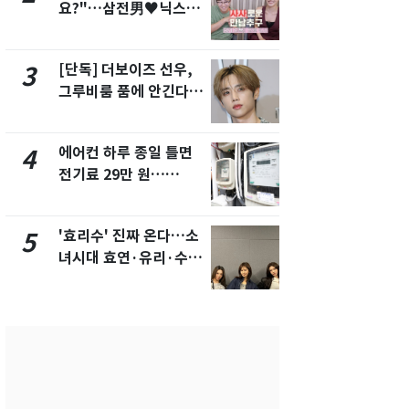
요?"…삼전男♥닉스女
속…전국 곳곳
3:3 단체소개팅 예능 화
날씨]
제
[단독] 더보이즈 선우,
[단독]중수
3
8
그루비룸 품에 안긴다…
수사관 경력
앳에어리어와 전속계약
진…법무사·
택' 유지
에어컨 하루 종일 틀면
"캐리비안 
4
9
전기료 29만 원…
의실에 남자
450kWh 넘으면 '요금
요"…경찰 
폭탄'
'효리수' 진짜 온다…소
전남광주 화
5
10
녀시대 효연·유리·수영
교통사고로 
유닛 출격 [N이슈]
지…6명 부