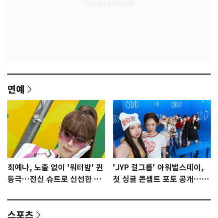
연예
최예나, 노출 없이 '워터밤' 퀸
'JYP 걸그룹' 아워벌스데이,
등극…전신 슈트로 신선한 충
첫 싱글 콘셉트 포토 공개…청
격 [N샷]
량·키치
스포츠