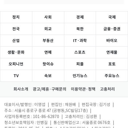
정치
사회
경제
국제
전국
외교
북한
금융·증권
산업
부동산
IT·과학
바이오
생활·문화
연예
스포츠
연재물
오피니언
핫이슈
피플
포토
TV
속보
인기뉴스
주요뉴스
회사소개
광고/제휴·구매문의
이용약관·정책
고충처리
대표이사/발행인 : 이영섭
|
편집인 : 채원배
|
편집국장 : 김기성
|
주소 : 서울시 종로구 종로 47 (공평동,SC빌딩17층)
|
사업자등록번호 : 101-86-62870
|
고충처리인 : 김성환
|
청소년보호책임자 : 안병길
|
통신판매업신고 : 서울종로 0676호
|