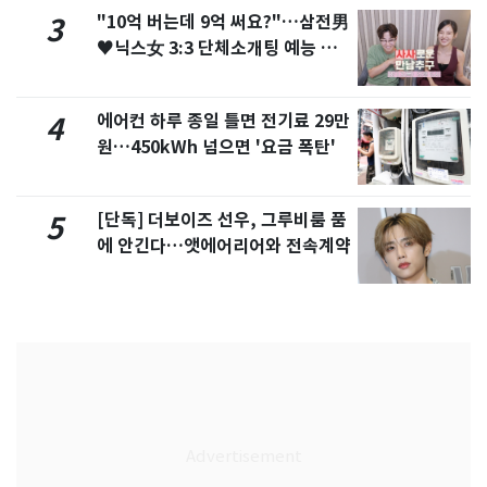
"10억 버는데 9억 써요?"…삼전男
3
♥닉스女 3:3 단체소개팅 예능 화
제
에어컨 하루 종일 틀면 전기료 29만
4
원…450kWh 넘으면 '요금 폭탄'
[단독] 더보이즈 선우, 그루비룸 품
5
에 안긴다…앳에어리어와 전속계약