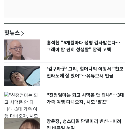
핫뉴스
홍석천 "6개월마다 성병 검사받는다…
그래야 맘 편히 성생활" 깜짝 고백
'김구라子' 그리, 할머니외 여행서 "친모
전라도에 잘 있어"…유튜브서 언급
"친정엄마는 되고 시댁은 안 되냐"…3대
가족 여행 다녀오자, 시모 '발끈'
장윤정, 뱅스타일 단발머리 변신…어려
진 비주얼 눈길