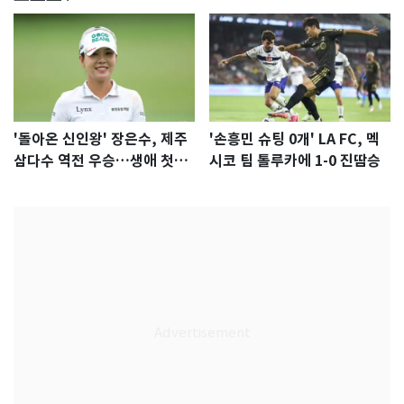
'돌아온 신인왕' 장은수, 제주
'손흥민 슈팅 0개' LA FC, 멕
삼다수 역전 우승…생애 첫승
시코 팀 톨루카에 1-0 진땀승
감격