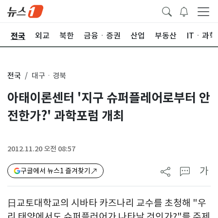
전국
제
외교
북한
금융ㆍ증권
산업
부동산
ITㆍ과학
전국
대구ㆍ경북
아태이론센터 '지구 슈퍼플레어로부터 안
전한가?' 과학포럼 개최
2012.11.20 오전 08:57
가
구글에서 뉴스1 즐겨찾기
日교토대학교의 시바타 카즈나리 교수를 초청해 "우
리 태양에서도 슈퍼플러어가 나타날 것인가?"를 주제