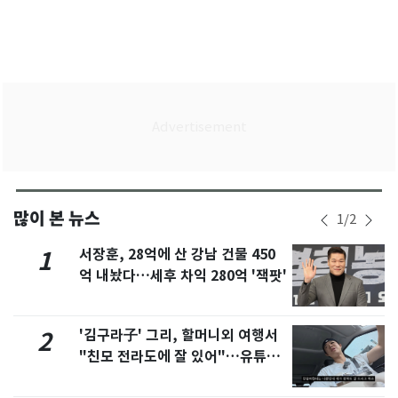
많이 본 뉴스
1
/
2
서장훈, 28억에 산 강남 건물 450
1
억 내놨다…세후 차익 280억 '잭팟'
'김구라子' 그리, 할머니외 여행서
2
"친모 전라도에 잘 있어"…유튜브
서 언급