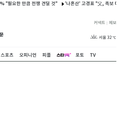
요한 만큼 전쟁 견딜 것"
'나혼산' 고경표 "父, 족보 다 태워…온전
커넥트
제보
|
제주
28
℃
문
서울
32
℃
부산
28
℃
스포츠
오피니언
피플
포토
TV
대구
29
℃
인천
30
℃
광주
30
℃
대전
29
℃
울산
28
℃
강릉
25
℃
제주
28
℃