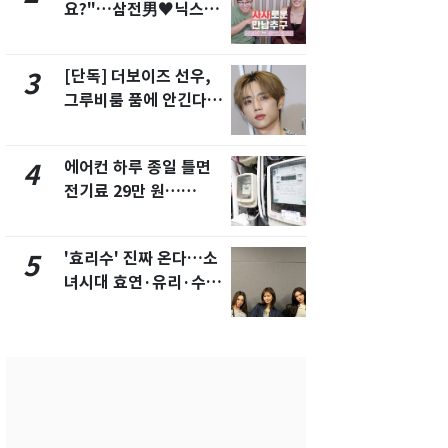
요?"…삼전男♥닉스女
의실에 남자
3:3 단체소개팅 예능 화
요"…경찰 
제
[단독] 더보이즈 선우,
[단독]중수
3
8
그루비룸 품에 안긴다…
수사관 경력
앳에어리어와 전속계약
진…법무사·
택' 유지
에어컨 하루 종일 틀면
전남광주 화
4
9
전기료 29만 원…
교통사고로 
450kWh 넘으면 '요금
지…6명 부
폭탄'
'효리수' 진짜 온다…소
축구협회, 
5
10
녀시대 효연·유리·수영
들 10여명 대
유닛 출격 [N이슈]
대' 의혹…
픽 예선 등