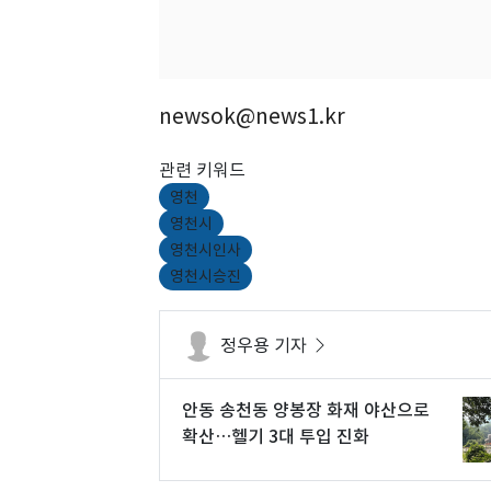
newsok@news1.kr
관련 키워드
영천
영천시
영천시인사
영천시승진
정우용 기자
안동 송천동 양봉장 화재 야산으로
확산…헬기 3대 투입 진화