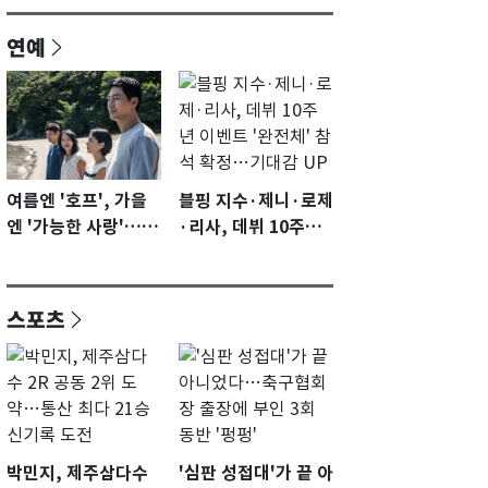
연예
여름엔 '호프', 가을
블핑 지수·제니·로제
엔 '가능한 사랑'…국
·리사, 데뷔 10주년
제영화제 수상 기대
이벤트 '완전체' 참석
감 [N이슈]
확정…기대감 UP
스포츠
박민지, 제주삼다수
'심판 성접대'가 끝 아