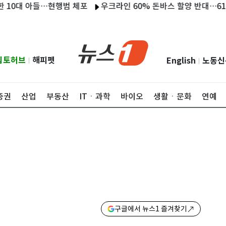
대 아들…현행범 체포
우크라인 60% 돈바스 할양 반대…61% "필
립토허브
해피펫
English
노동신
|
|
증권
산업
부동산
ITㆍ과학
바이오
생활ㆍ문화
연예
구글에서 뉴스1 즐겨찾기