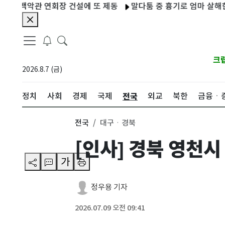
백악관 연회장 건설에 또 제동
말다툼 중 흉기로 엄마 살해한 10
크
2026.8.7 (금)
전국
정치
사회
경제
국제
외교
북한
금융ㆍ
전국
대구ㆍ경북
[인사] 경북 영천시
가
정우용 기자
2026.07.09 오전 09:41