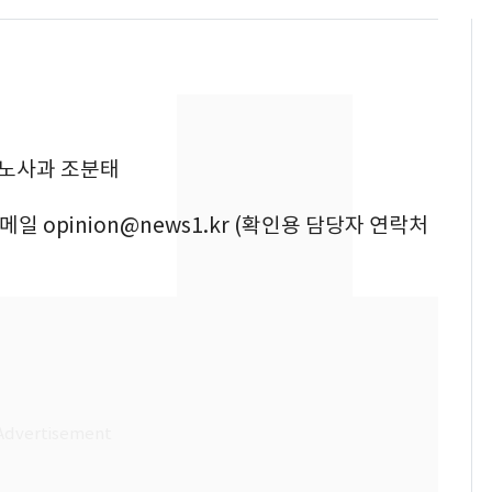
리노사과 조분태
이메일 opinion@news1.kr (확인용 담당자 연락처
13호 태풍 '돌핀' 日오
6
키나와·가고시마현 접
근…26만명 대피령
"캐리비안 베이 여자 탈
7