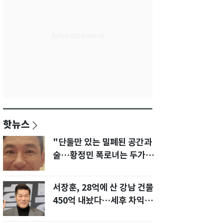
핫뉴스
"단둘만 있는 밀폐된 공간과
술…황정민 폭로녀는 두가지
에 집착했다"
서장훈, 28억에 산 강남 건물
450억 내놨다…세후 차익
280억 '잭팟'