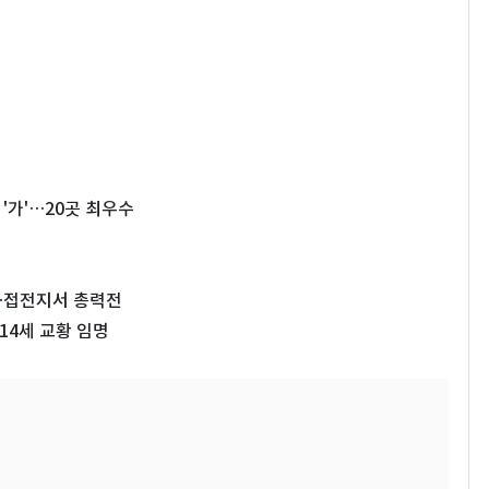
가'…20곳 최우수
…접전지서 총력전
4세 교황 임명