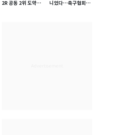
2R 공동 2위 도약…
니었다…축구협회장
통산 최다 21승 신기
출장에 부인 3회 동반
록 도전
'펑펑'