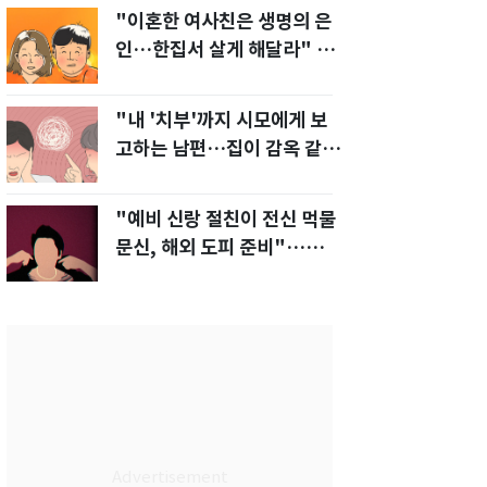
"이혼한 여사친은 생명의 은
인…한집서 살게 해달라" 남
편 요구에 '절망'
"내 '치부'까지 시모에게 보
고하는 남편…집이 감옥 같
다" 아내 고통
"예비 신랑 절친이 전신 먹물
문신, 해외 도피 준비"…예비
신부 '혼란'