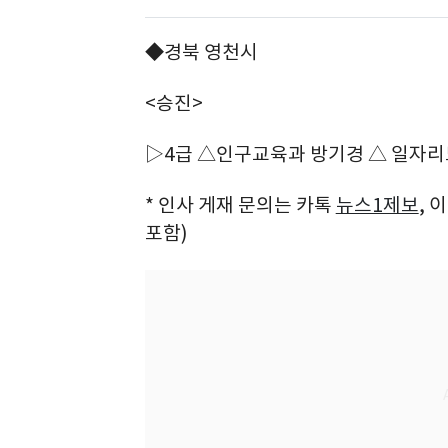
◆경북 영천시
<승진>
▷4급 △인구교육과 방기경 △ 일자
* 인사 게재 문의는 카톡
뉴스1제보
, 
포함)