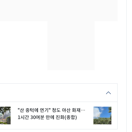
의실에 남자가 있어
요"…경찰 수사
[단독]중수청 가는 검찰
8
수사관 경력 합산 추
진…법무사·집행관 '혜
택' 유지
전남광주 화정역 인근서
9
교통사고로 40대 심정
지…6명 부상
축구협회, 외국인 심판
10
들 10여명 대상 '성 접
대' 의혹…월드컵·올림
픽 예선 등
"산 중턱에 연기" 청도 야산 화재…
1시간 30여분 만에 진화(종합)