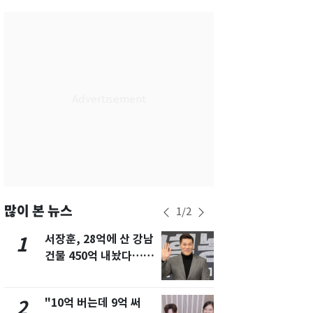
서울
32
℃
부산
28
℃
대구
29
℃
인천
30
℃
광주
30
℃
대전
29
℃
울산
28
℃
강릉
25
℃
많이 본 뉴스
1
/
2
제주
28
℃
서장훈, 28억에 산 강남
13호 태풍 '
1
6
건물 450억 내놨다…세
키나와·가고
후 차익 280억 '잭팟'
근…26만명
"10억 버는데 9억 써
"캐리비안 
2
7