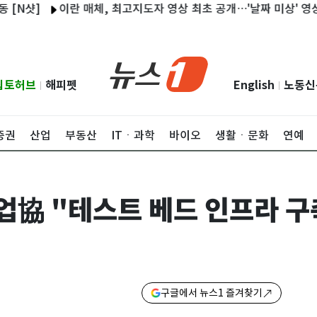
]
이란 매체, 최고지도자 영상 최초 공개…'날짜 미상' 영상에 의
립토허브
해피펫
English
노동신
|
|
증권
산업
부동산
ITㆍ과학
바이오
생활ㆍ문화
연예
協 "테스트 베드 인프라 구
구글에서 뉴스1 즐겨찾기