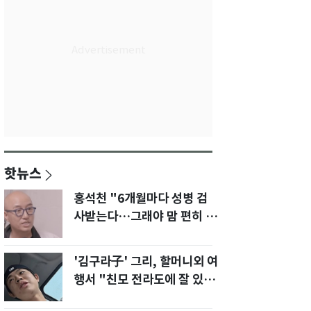
핫뉴스
홍석천 "6개월마다 성병 검
사받는다…그래야 맘 편히 성
생활" 깜짝 고백
'김구라子' 그리, 할머니외 여
행서 "친모 전라도에 잘 있
어"…유튜브서 언급