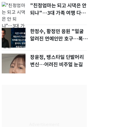
"친정엄마는 되고 시댁은 안
되냐"…3대 가족 여행 다녀
오자, 시모 '발끈'
한정수, 황정민 응원 "얼굴
알려진 연예인만 호구…폭로
녀도 신분 공개해라"
장윤정, 뱅스타일 단발머리
변신…어려진 비주얼 눈길