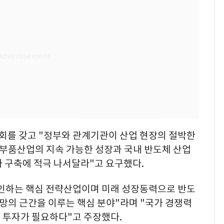
친 생리혈' 냉동고 보
관…"자궁 내부 궁금
해"
'일타강사' 남편과 아내
8
의 마지막 술자리…비극
으로 끝나버린 17년
[단독] 경찰, '김부장'
9
제작사 회장 수사…자본
시장법 위반 의혹
13호 태풍 '돌핀' 日오
10
를 갖고 "정부와 관계기관이 산업 현장의 절박한
키나와·가고시마현 접
·부품산업의 지속 가능한 성장과 국내 반도체 산업
근…26만명 대피령
 구축에 적극 나서달라"고 요구했다.
인하는 핵심 전략산업이며 미래 성장동력으로 반도
망의 근간을 이루는 핵심 분야"라며 "국가 경쟁력
 투자가 필요하다"고 주장했다.