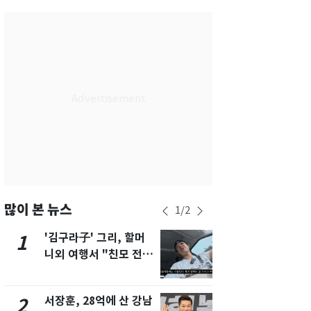
서울
27
℃
부산
25
℃
대구
27
℃
인천
30
℃
광주
31
℃
대전
29
℃
울산
25
℃
강릉
22
℃
많이 본 뉴스
1
/
2
제주
28
℃
'김구라子' 그리, 할머
'심판 성접대
1
6
니외 여행서 "친모 전라
었다…축구
도에 잘 있어"…유튜브
에 부인 3회 
서 언급
서장훈, 28억에 산 강남
회춘실험 억만
2
7