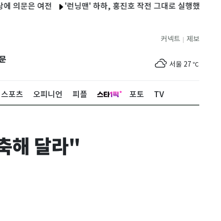
문은 여전
'런닝맨' 하하, 홍진호 작전 그대로 실행했지만…양세찬에
커넥트
제보
|
제주
28
℃
문
서울
27
℃
부산
25
℃
스포츠
오피니언
피플
포토
TV
대구
27
℃
인천
30
℃
축해 달라"
광주
31
℃
대전
29
℃
울산
25
℃
강릉
22
℃
제주
28
℃