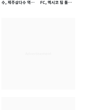
수, 제주삼다수 역전
FC, 멕시코 팀 톨루
우승…생애 첫승 감
카에 1-0 진땀승
격