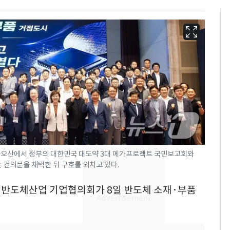
금오산에서 정부의 대한민국 대도약 3대 메가프로젝트 국민보고회와
 건의문을 채택한 뒤 구호를 외치고 있다.
'심판 성접대'가 끝 아니
6
었다…축구협회장 출장
구미 반도체산업 기업협의회가 8일 반도체 소재·부품
에 부인 3회 동반 '펑펑'
회춘실험 억만장자, '여
7