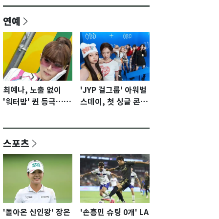
연예
최예나, 노출 없이
'JYP 걸그룹' 아워벌
'워터밤' 퀸 등극…전
스데이, 첫 싱글 콘셉
신 슈트로 신선한 충
트 포토 공개…청량·
격 [N샷]
키치
스포츠
'돌아온 신인왕' 장은
'손흥민 슈팅 0개' LA