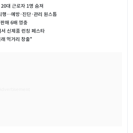
20대 근로자 1명 숨져
 시행…예방·진단·관리 원스톱
 판매 6배 껑충
미서 신제품 런칭 페스타
래 먹거리 창출"