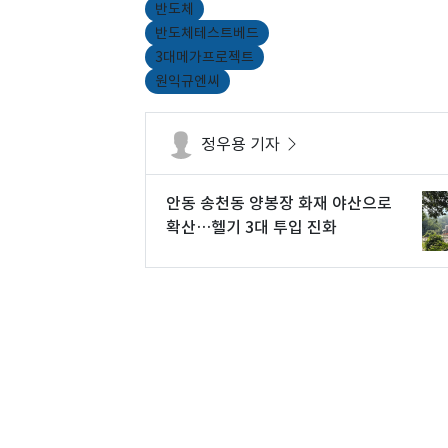
반도체
반도체테스트베드
3대메가프로젝트
원익규엔씨
정우용 기자
안동 송천동 양봉장 화재 야산으로
확산…헬기 3대 투입 진화