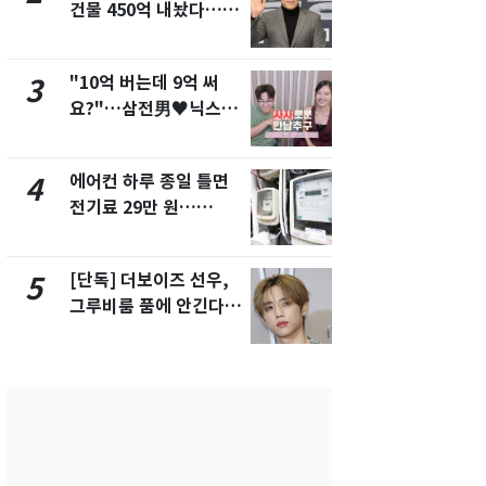
건물 450억 내놨다…세
친 생리혈' 냉동고 보
후 차익 280억 '잭팟'
관…"자궁 
해"
"10억 버는데 9억 써
'일타강사' 
3
8
요?"…삼전男♥닉스女
의 마지막 
3:3 단체소개팅 예능 화
으로 끝나버린
제
에어컨 하루 종일 틀면
[단독] 경찰,
4
9
전기료 29만 원…
제작사 회장
450kWh 넘으면 '요금
시장법 위반
폭탄'
[단독] 더보이즈 선우,
13호 태풍 '
5
10
그루비룸 품에 안긴다…
키나와·가고
앳에어리어와 전속계약
근…26만명