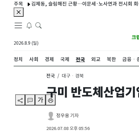
 주목
김제동, 슬림해진 근황…이문세·노사연과 전시회 회동 [N샷
크
2026.8.9 (일)
전국
정치
사회
경제
국제
외교
북한
금융ㆍ
전국
대구ㆍ경북
구미 반도체산업기업
가
정우용 기자
2026.07.08 오후 05:56