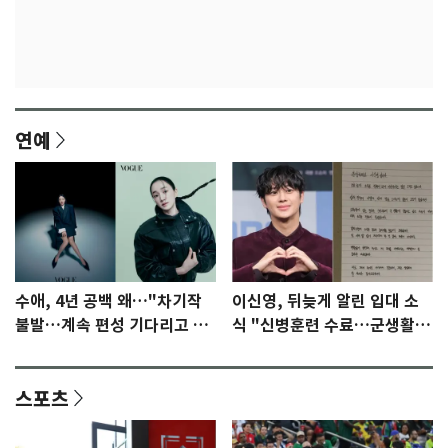
연예
수애, 4년 공백 왜…"차기작
이신영, 뒤늦게 알린 입대 소
불발…계속 편성 기다리고 있
식 "신병훈련 수료…군생활
다"
집중"
스포츠