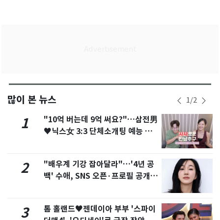
많이 본 뉴스
1
/
2
"10억 버는데 9억 써요?"…삼전男
1
♥닉스女 3:3 단체소개팅 예능 화
제
"배우계 기강 잡아달라"…'4년 공
2
백' 수애, SNS 오픈·프로필 공개
화제
톰 홀랜드♥젠데이아 부부 '스파이
3