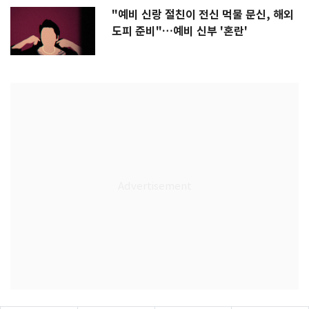
"예비 신랑 절친이 전신 먹물 문신, 해외
도피 준비"…예비 신부 '혼란'