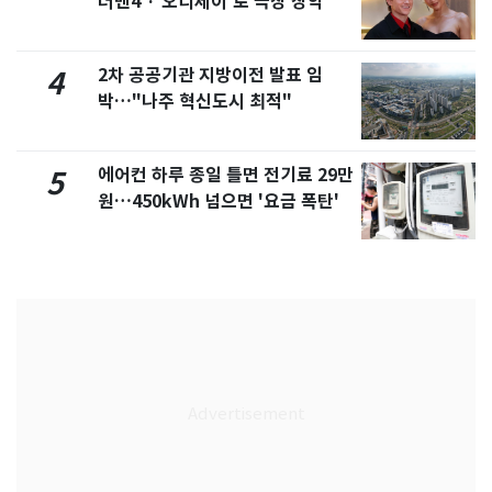
더맨4'·'오디세이'로 극장 장악
2차 공공기관 지방이전 발표 임
4
박…"나주 혁신도시 최적"
에어컨 하루 종일 틀면 전기료 29만
5
원…450kWh 넘으면 '요금 폭탄'