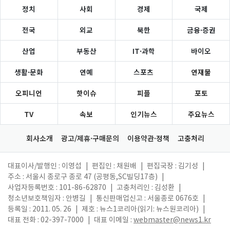
정치
사회
경제
국제
전국
외교
북한
금융·증권
산업
부동산
IT·과학
바이오
생활·문화
연예
스포츠
연재물
오피니언
핫이슈
피플
포토
TV
속보
인기뉴스
주요뉴스
회사소개
광고/제휴·구매문의
이용약관·정책
고충처리
대표이사/발행인 : 이영섭
|
편집인 : 채원배
|
편집국장 : 김기성
|
주소 : 서울시 종로구 종로 47 (공평동,SC빌딩17층)
|
사업자등록번호 : 101-86-62870
|
고충처리인 : 김성환
|
청소년보호책임자 : 안병길
|
통신판매업신고 : 서울종로 0676호
|
등록일 : 2011. 05. 26
|
제호 : 뉴스1코리아(읽기: 뉴스원코리아)
|
대표 전화 : 02-397-7000
|
대표 이메일 :
webmaster@news1.kr