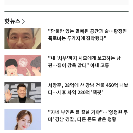
핫뉴스
"단둘만 있는 밀폐된 공간과 술…황정민
폭로녀는 두가지에 집착했다"
"내 '치부'까지 시모에게 보고하는 남
편…집이 감옥 같다" 아내 고통
서장훈, 28억에 산 강남 건물 450억 내놨
다…세후 차익 280억 '잭팟'
"자네 부인은 잘 끝날 거야"…'양정원 무
마' 강남 경찰, 다른 돈도 받은 정황