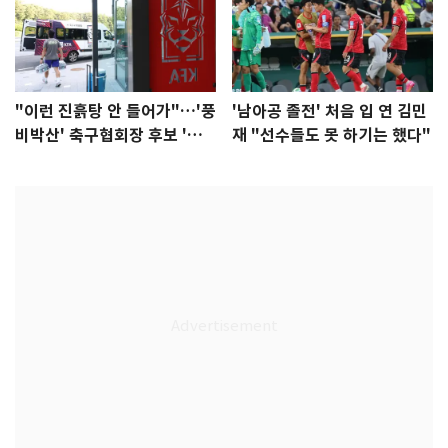
"이런 진흙탕 안 들어가"…'풍
'남아공 졸전' 처음 입 연 김민
비박산' 축구협회장 후보 '실
재 "선수들도 못 하기는 했다"
종'