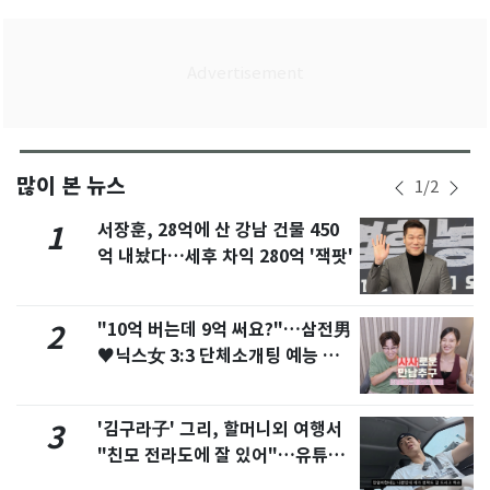
많이 본 뉴스
1
/
2
서장훈, 28억에 산 강남 건물 450
1
억 내놨다…세후 차익 280억 '잭팟'
"10억 버는데 9억 써요?"…삼전男
2
♥닉스女 3:3 단체소개팅 예능 화
제
'김구라子' 그리, 할머니외 여행서
3
"친모 전라도에 잘 있어"…유튜브
서 언급