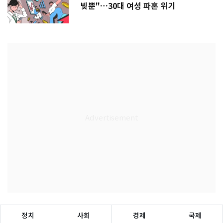
빚뿐"…30대 여성 파혼 위기
정치
사회
경제
국제