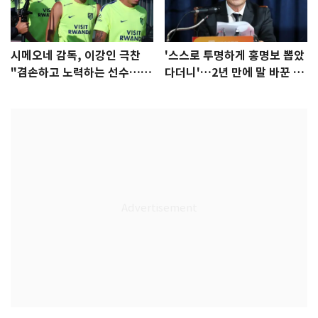
시메오네 감독, 이강인 극찬
'스스로 투명하게 홍명보 뽑았
"겸손하고 노력하는 선수…좋
다더니'…2년 만에 말 바꾼 이
은 첫인상"
임생