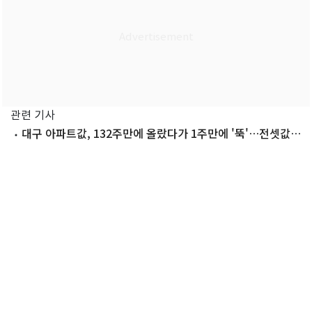
관련 기사
대구 아파트값, 132주만에 올랐다가 1주만에 '뚝'…전셋값은
3주째 올라