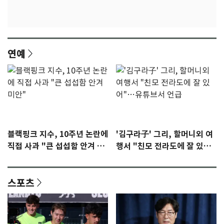
연예
블랙핑크 지수, 10주년 논란에
'김구라子' 그리, 할머니외 여
직접 사과 "큰 섭섭함 안겨 미
행서 "친모 전라도에 잘 있
안"
어"…유튜브서 언급
스포츠