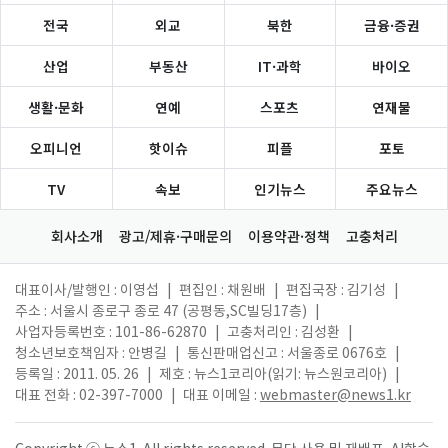
전국
외교
북한
금융·증권
산업
부동산
IT·과학
바이오
생활·문화
연예
스포츠
연재물
오피니언
핫이슈
피플
포토
TV
속보
인기뉴스
주요뉴스
회사소개
광고/제휴·구매문의
이용약관·정책
고충처리
대표이사/발행인 : 이영섭
|
편집인 : 채원배
|
편집국장 : 김기성
|
주소 : 서울시 종로구 종로 47 (공평동,SC빌딩17층)
|
사업자등록번호 : 101-86-62870
|
고충처리인 : 김성환
|
청소년보호책임자 : 안병길
|
통신판매업신고 : 서울종로 0676호
|
등록일 : 2011. 05. 26
|
제호 : 뉴스1코리아(읽기: 뉴스원코리아)
|
대표 전화 : 02-397-7000
|
대표 이메일 :
webmaster@news1.kr