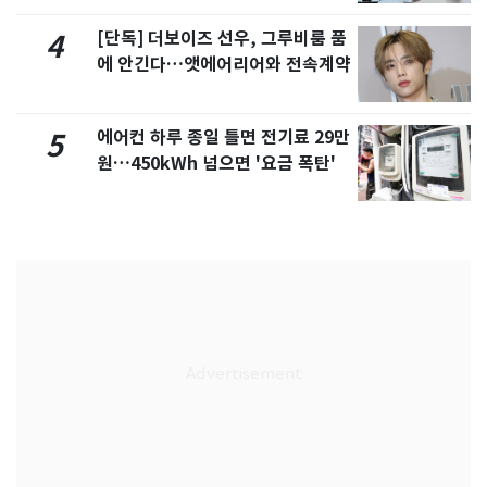
[단독] 더보이즈 선우, 그루비룸 품
4
에 안긴다…앳에어리어와 전속계약
에어컨 하루 종일 틀면 전기료 29만
5
원…450kWh 넘으면 '요금 폭탄'