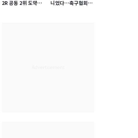
2R 공동 2위 도약…
니었다…축구협회장
통산 최다 21승 신기
출장에 부인 3회 동반
록 도전
'펑펑'