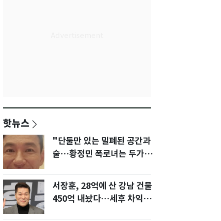
핫뉴스
"단둘만 있는 밀폐된 공간과
술…황정민 폭로녀는 두가지
에 집착했다"
서장훈, 28억에 산 강남 건물
450억 내놨다…세후 차익
280억 '잭팟'