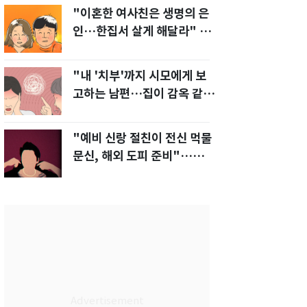
"이혼한 여사친은 생명의 은
인…한집서 살게 해달라" 남
편 요구에 '절망'
"내 '치부'까지 시모에게 보
고하는 남편…집이 감옥 같
다" 아내 고통
"예비 신랑 절친이 전신 먹물
문신, 해외 도피 준비"…예비
신부 '혼란'