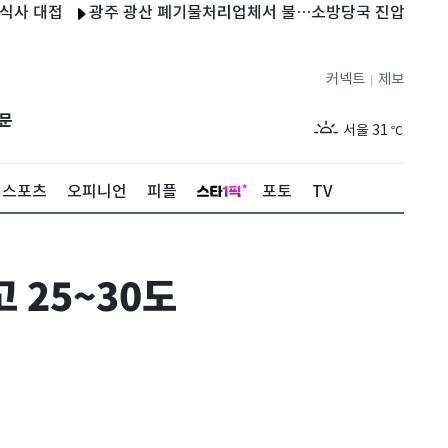
대접
광주 광산 폐기물처리업체서 불…소방당국 진압 중
日, 러
커넥트
제보
|
제주
29
℃
문
서울
31
℃
부산
29
℃
스포츠
오피니언
피플
포토
TV
대구
30
℃
인천
30
℃
 25~30도
광주
31
℃
대전
29
℃
울산
28
℃
강릉
26
℃
제주
29
℃