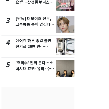
요?"…삼전男♥닉스女
의실에 남자
3:3 단체소개팅 예능 화
요"…경찰 
제
[단독] 더보이즈 선우,
전남광주 화
3
8
그루비룸 품에 안긴다…
교통사고로 
앳에어리어와 전속계약
지…6명 부
에어컨 하루 종일 틀면
[단독]중수
4
9
전기료 29만 원…
수사관 경력
450kWh 넘으면 '요금
진…법무사·
폭탄'
택' 유지
'효리수' 진짜 온다…소
축구협회, 
5
10
녀시대 효연·유리·수영
들 10여명 대
유닛 출격 [N이슈]
대' 의혹…
픽 예선 등