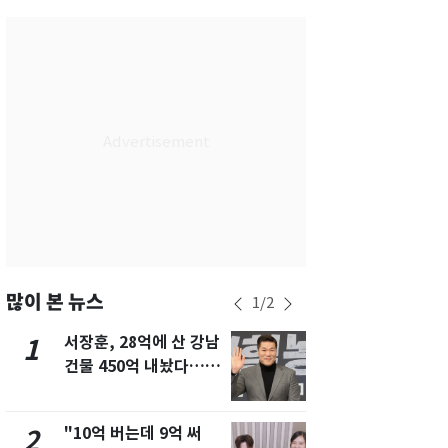
서울
31
℃
부산
29
℃
대구
30
℃
인천
30
℃
광주
31
℃
대전
29
℃
울산
28
℃
강릉
26
℃
많이 본 뉴스
1
/
2
제주
29
℃
서장훈, 28억에 산 강남
13호 태풍 '
1
6
건물 450억 내놨다…세
키나와·가고
후 차익 280억 '잭팟'
근…26만명
"10억 버는데 9억 써
"캐리비안 
2
7