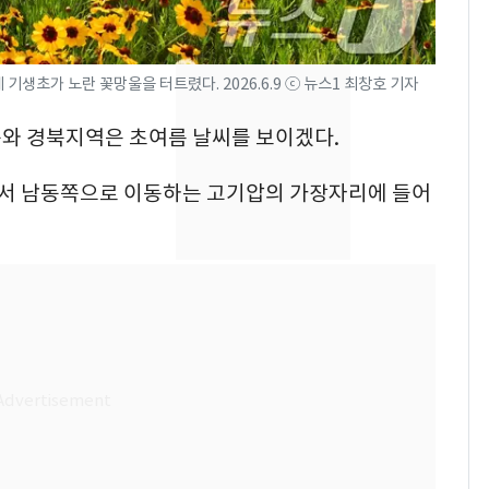
의실에 남자가 있어
요"…경찰 수사
전남광주 화정역 인근서
8
생초가 노란 꽃망울을 터트렸다. 2026.6.9 ⓒ 뉴스1 최창호 기자
교통사고로 40대 심정
대구와 경북지역은 초여름 날씨를 보이겠다.
지…6명 부상
[단독]중수청 가는 검찰
9
서 남동쪽으로 이동하는 고기압의 가장자리에 들어
수사관 경력 합산 추
진…법무사·집행관 '혜
택' 유지
축구협회, 외국인 심판
10
들 10여명 대상 '성 접
대' 의혹…월드컵·올림
픽 예선 등