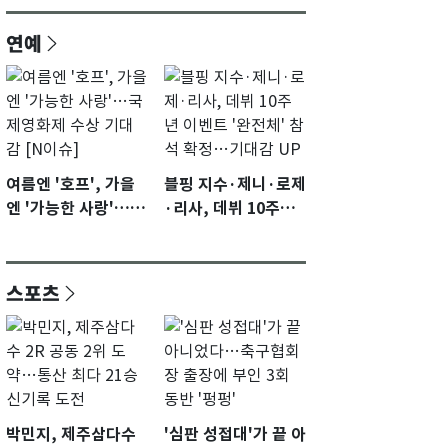
연예
여름엔 '호프', 가을
블핑 지수·제니·로제
엔 '가능한 사랑'…국
·리사, 데뷔 10주년
제영화제 수상 기대
이벤트 '완전체' 참석
감 [N이슈]
확정…기대감 UP
스포츠
박민지, 제주삼다수
'심판 성접대'가 끝 아