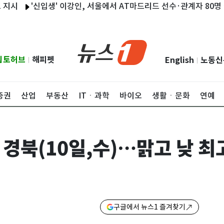
'신입생' 이강인, 서울에서 AT마드리드 선수·관계자 80명 식사 
립토허브
해피펫
English
노동신
|
|
증권
산업
부동산
ITㆍ과학
바이오
생활ㆍ문화
연예
경북(10일,수)…맑고 낮 최고
구글에서 뉴스1 즐겨찾기