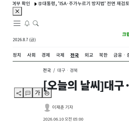
여부 확인
李대통령, 'ISA·주가누르기 방지법' 전면 재검토 지시
크
2026.8.7 (금)
전국
정치
사회
경제
국제
외교
북한
금융ㆍ
전국
대구ㆍ경북
[오늘의 날씨]대구·
가
이재춘 기자
2026.06.10 오전 05:00