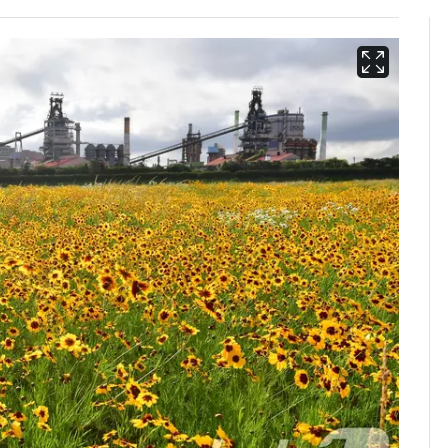
13호 태풍 '돌핀' 日오
6
키나와·가고시마현 접
근…26만명 대피령
"캐리비안 베이 여자 탈
7