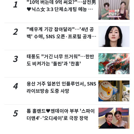
"10억 버는데 9억 써요?"…삼전男
1
♥닉스女 3:3 단체소개팅 예능 화
제
"배우계 기강 잡아달라"…'4년 공
2
백' 수애, SNS 오픈·프로필 공개
화제
태풍도 "거긴 너무 뜨거워"…한반
3
도 비켜가는 '돌핀'과 '찬홈'
용산 거주 일본인 인플루언서, SNS
4
라이브방송 도중 사망
톰 홀랜드♥젠데이아 부부 '스파이
5
더맨4'·'오디세이'로 극장 장악