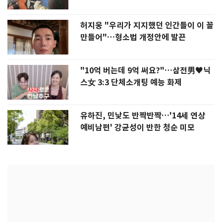
허지웅 "우리가 지지했던 인간들이 이 꼴
만들어"…형소법 개정안에 발끈
"10억 버는데 9억 써요?"…삼전男♥닉
스女 3:3 단체소개팅 예능 화제
유하진, 민낯도 반짝반짝…'14세 연상
예비남편' 강균성이 반한 청순 미모