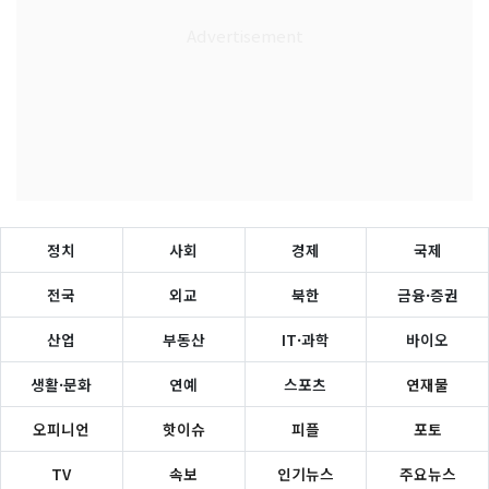
정치
사회
경제
국제
전국
외교
북한
금융·증권
산업
부동산
IT·과학
바이오
생활·문화
연예
스포츠
연재물
오피니언
핫이슈
피플
포토
TV
속보
인기뉴스
주요뉴스