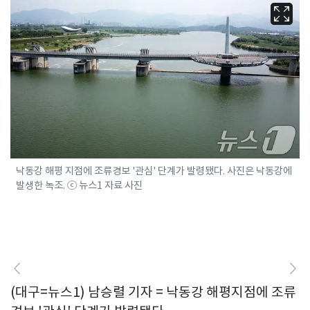
낙동강 해평 지점에 조류경보 '관심' 단계가 발령됐다. 사진은 낙동강에
발생한 녹조. ⓒ 뉴스1 자료 사진
(대구=뉴스1) 남승렬 기자 = 낙동강 해평지점에 조류