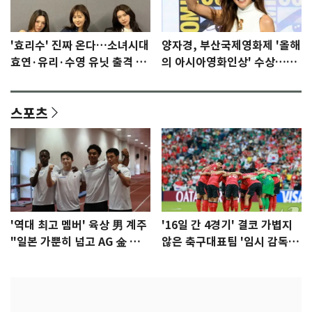
'효리수' 진짜 온다…소녀시대
양자경, 부산국제영화제 '올해
효연·유리·수영 유닛 출격 [N
의 아시아영화인상' 수상…15
이슈]
년만에 부산 온다
스포츠
'역대 최고 멤버' 육상 男 계주
'16일 간 4경기' 결코 가볍지
"일본 가뿐히 넘고 AG 金 따겠
않은 축구대표팀 '임시 감독'
다"
무게