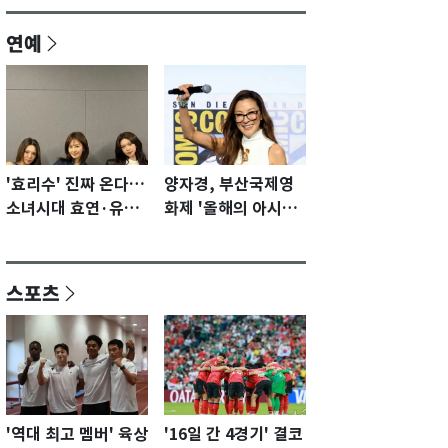
연예
'효리수' 진짜 온다…
양자경, 부산국제영
소녀시대 효연·유리·
화제 '올해의 아시아
수영 유닛 출격 [N이
영화인상' 수상…15
슈]
년만에 부산 온다
스포츠
'역대 최고 멤버' 육상
'16일 간 4경기' 결코