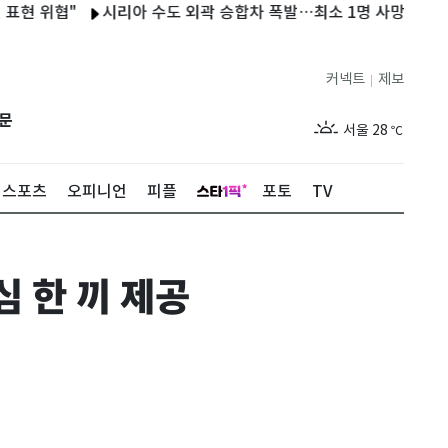
협"
시리아 수도 외곽 승합차 폭발…최소 1명 사망·7명 부상
커넥트
제보
|
제주
26
℃
문
서울
28
℃
부산
26
℃
스포츠
오피니언
피플
포토
TV
대구
26
℃
인천
27
℃
 한 끼 제공
광주
26
℃
대전
26
℃
울산
24
℃
강릉
23
℃
제주
26
℃