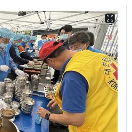
[단독]"이번 역은 신논
6
현, 토스역입니다"…서
울 지하철에 토스 이름
새겼다
펄펄 끓는 서울, 40도
7