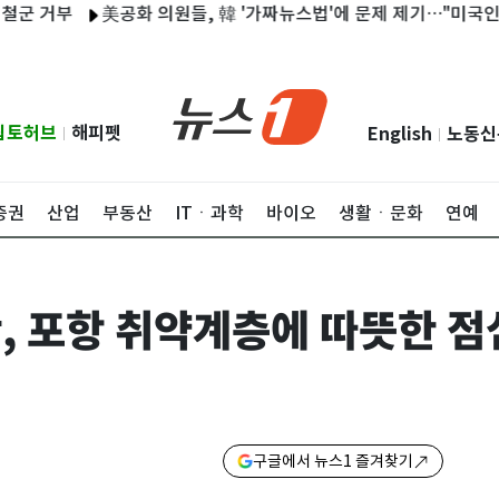
부
美공화 의원들, 韓 '가짜뉴스법'에 문제 제기…"미국인 표현 위
립토허브
해피펫
English
노동신
|
|
증권
산업
부동산
ITㆍ과학
바이오
생활ㆍ문화
연예
, 포항 취약계층에 따뜻한 점심
구글에서 뉴스1 즐겨찾기