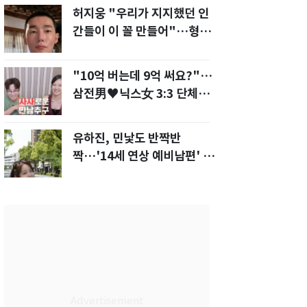
허지웅 "우리가 지지했던 인
간들이 이 꼴 만들어"…형소
법 개정안에 발끈
"10억 버는데 9억 써요?"…
삼전男♥닉스女 3:3 단체소
개팅 예능 화제
유하진, 민낯도 반짝반
짝…'14세 연상 예비남편' 강
균성이 반한 청순 미모