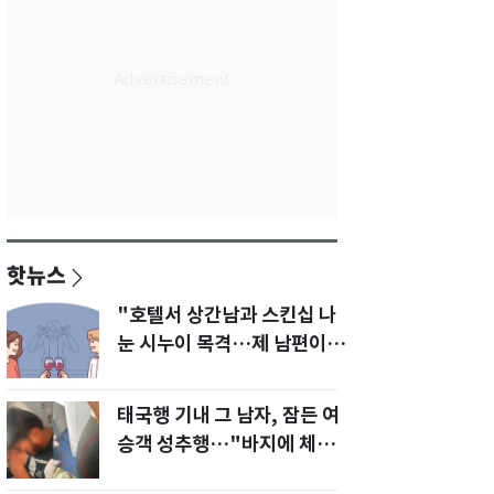
핫뉴스
"호텔서 상간남과 스킨십 나
눈 시누이 목격…제 남편이
입 다물라 하네요"
태국행 기내 그 남자, 잠든 여
승객 성추행…"바지에 체액
까지 묻었다"