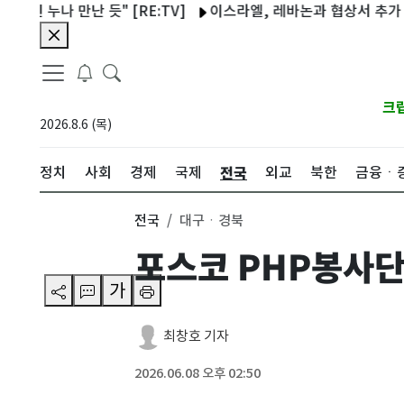
 만난 듯" [RE:TV]
이스라엘, 레바논과 협상서 추가 철군 거
크
2026.8.6 (목)
전국
정치
사회
경제
국제
외교
북한
금융ㆍ
전국
대구ㆍ경북
포스코 PHP봉사단
가
최창호 기자
2026.06.08 오후 02:50