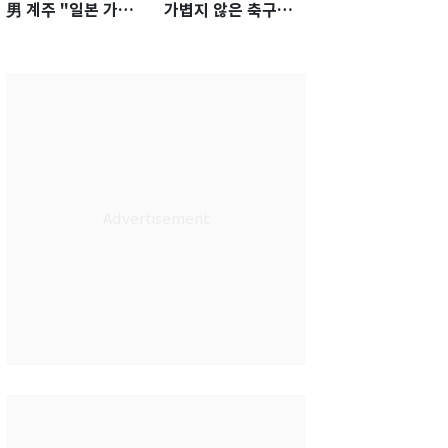
男 계주 "일본 가뿐히
가볍지 않은 축구대
넘고 AG 金 따겠다"
표팀 '임시 감독' 무게