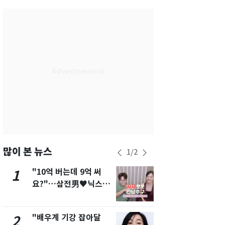
서울
28
℃
부산
26
℃
대구
26
℃
인천
27
℃
광주
26
℃
대전
26
℃
울산
24
℃
강릉
23
℃
많이 본 뉴스
1
/
2
제주
26
℃
"10억 버는데 9억 써
[단독]"이번
1
6
요?"…삼전男♥닉스女
현, 토스역
3:3 단체소개팅 예능 화
울 지하철에
제
새겼다
"배우계 기강 잡아달
펄펄 끓는 서
2
7