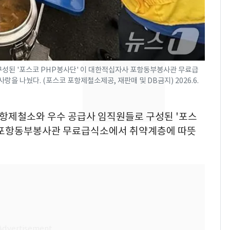
돌파하나…한낮 39도
폭염[오늘날씨]
SK하이닉스 또 프리마
8
켓 하한가…달랑 11주
에 시초가 소동
구성된 '포스코 PHP봉사단' 이 대한적십자사 포항동부봉사관 무료급
을 나눴다. (포스코 포항제철소제공, 재판매 및 DB금지) 2026.6.
"캐리비안 베이 여자 탈
9
의실에 남자가 있어
요"…경찰 수사
 포항제철소와 우수 공급사 임직원들로 구성된 '포스
자사 포항동부봉사관 무료급식소에서 취약계층에 따뜻
전남광주통합특별시 정
10
무부시장 후보 백승주·
윤난실 지명