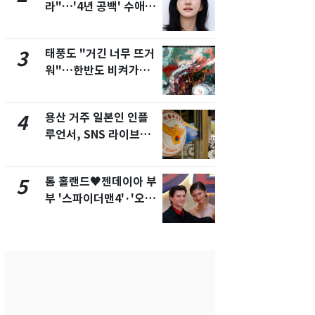
라"…'4년 공백' 수애,
돌파하나…한
SNS 오픈·프로필 공개
폭염[오늘날
화제
태풍도 "거긴 너무 뜨거
SK하이닉스
3
8
워"…한반도 비켜가는
켓 하한가…
'돌핀'과 '찬홈'
에 시초가 
용산 거주 일본인 인플
"캐리비안 
4
9
루언서, SNS 라이브방
의실에 남자
송 도중 사망
요"…경찰 
톰 홀랜드♥젠데이아 부
전남광주통
5
10
부 '스파이더맨4'·'오디
무부시장 후
세이'로 극장 장악
윤난실 지명