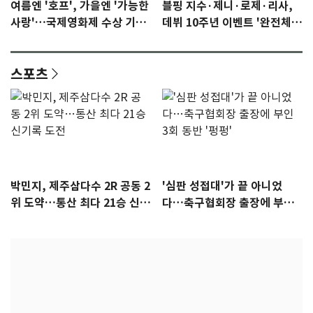
여름엔 '호프', 가을엔 '가능한
블핑 지수·제니·로제·리사,
사랑'…국제영화제 수상 기대
데뷔 10주년 이벤트 '완전체'
감 [N이슈]
참석 확정…기대감 UP
스포츠
박민지, 제주삼다수 2R 공동 2
'심판 성접대'가 끝 아니었
위 도약…통산 최다 21승 신기
다…축구협회장 출장에 부인
록 도전
3회 동반 '펑펑'