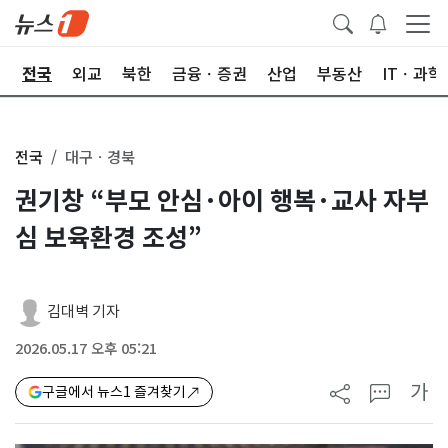
제
전국
외교
북한
금융ㆍ증권
산업
부동산
ITㆍ과학
전국
대구ㆍ경북
권기창 “부모 안심·아이 행복·교사 자부
심 보육환경 조성”
김대벽 기자
2026.05.17 오후 05:21
가
구글에서 뉴스1 즐겨찾기