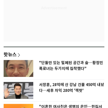
핫뉴스
"단둘만 있는 밀폐된 공간과 술…황정민
폭로녀는 두가지에 집착했다"
서장훈, 28억에 산 강남 건물 450억 내놨
다…세후 차익 280억 '잭팟'
"이혼한 여사친은 생명의 은인…한집서