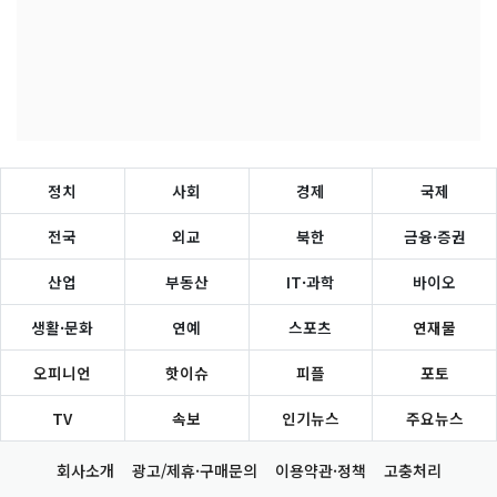
정치
사회
경제
국제
전국
외교
북한
금융·증권
산업
부동산
IT·과학
바이오
생활·문화
연예
스포츠
연재물
오피니언
핫이슈
피플
포토
TV
속보
인기뉴스
주요뉴스
회사소개
광고/제휴·구매문의
이용약관·정책
고충처리