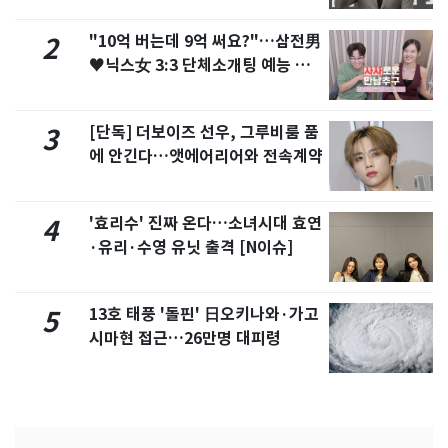
"10억 버는데 9억 써요?"…삼전男
2
♥닉스女 3:3 단체소개팅 예능 화
제
[단독] 더보이즈 선우, 그루비룸 품
3
에 안긴다…앳에어리어와 전속계약
'효리수' 진짜 온다…소녀시대 효연
4
·유리·수영 유닛 출격 [N이슈]
13호 태풍 '돌핀' 日오키나와·가고
5
시마현 접근…26만명 대피령