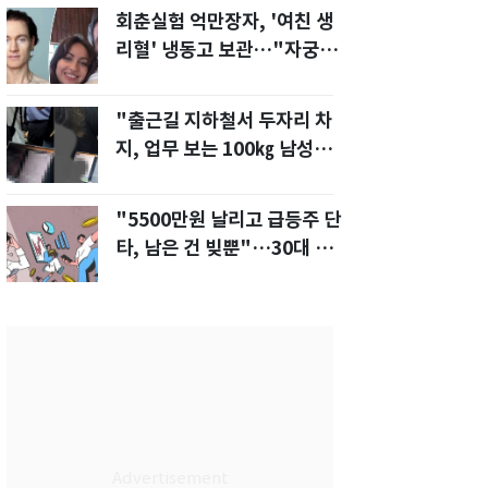
회춘실험 억만장자, '여친 생
리혈' 냉동고 보관…"자궁 내
부 궁금해"
"출근길 지하철서 두자리 차
지, 업무 보는 100㎏ 남성…
부딪히면 신경질"
"5500만원 날리고 급등주 단
타, 남은 건 빚뿐"…30대 여
성 파혼 위기