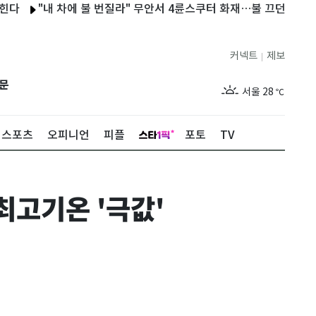
"내 차에 불 번질라" 무안서 4륜스쿠터 화재…불 끄던 60대 화상
커넥트
제보
|
제주
29
℃
문
서울
28
℃
부산
28
℃
스포츠
오피니언
피플
포토
TV
대구
29
℃
인천
29
℃
최고기온 '극값'
광주
28
℃
대전
27
℃
울산
28
℃
강릉
21
℃
제주
29
℃