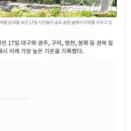
속…전국 곳곳 비 [오늘
날씨]
[단독] 경찰, '김부장'
8
여름 날씨를 보인 17일 시민들이 송도 송림 숲에서 더위를 식히고 있
제작사 회장 수사…자본
시장법 위반 의혹
인 17일 대구와 경주, 구미, 영천, 봉화 등 경북 일
[단독]중수청 가는 검찰
9
개시 이래 가장 높은 기온을 기록했다.
수사관 경력 합산 추
진…법무사·집행관 '혜
택' 유지
전남광주 화정역 인근서
10
교통사고로 40대 심정
지…6명 부상