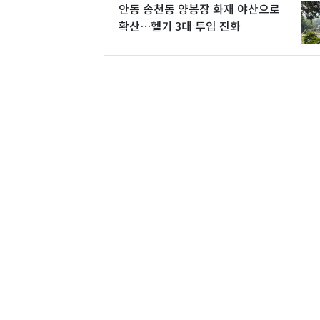
안동 송천동 양봉장 화재 야산으로
확산…헬기 3대 투입 진화