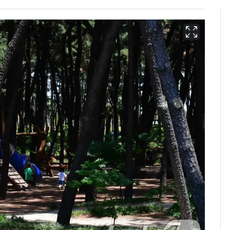
13호 태풍 '돌핀' 日오
6
키나와·가고시마현 접
근…26만명 대피령
낮 최고 37도 폭염 계
7