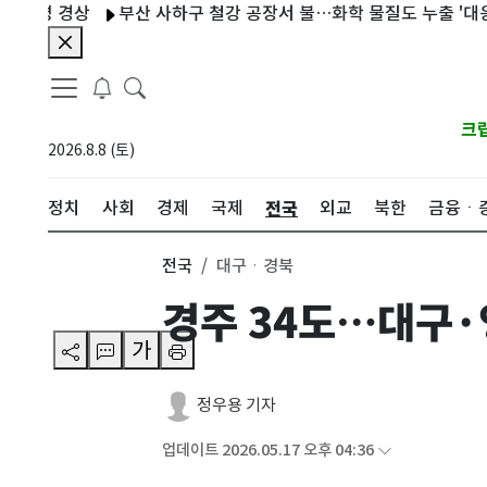
 경상
부산 사하구 철강 공장서 불…화학 물질도 누출 '대응 1단계
크
2026.8.8 (토)
전국
정치
사회
경제
국제
외교
북한
금융ㆍ
전국
대구ㆍ경북
경주 34도…대구·
가
정우용 기자
업데이트 2026.05.17 오후 04:36