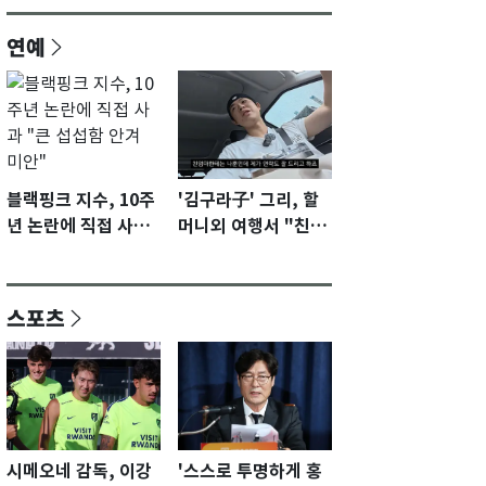
연예
블랙핑크 지수, 10주
'김구라子' 그리, 할
년 논란에 직접 사과
머니외 여행서 "친모
"큰 섭섭함 안겨 미
전라도에 잘 있어"…
안"
유튜브서 언급
스포츠
시메오네 감독, 이강
'스스로 투명하게 홍