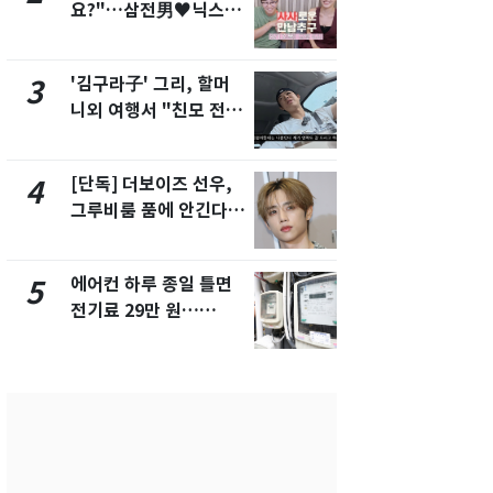
요?"…삼전男♥닉스女
속…전국 곳곳
3:3 단체소개팅 예능 화
날씨]
제
'김구라子' 그리, 할머
[단독] 경찰,
3
8
니외 여행서 "친모 전라
제작사 회장
도에 잘 있어"…유튜브
시장법 위반
서 언급
[단독] 더보이즈 선우,
[단독]중수
4
9
그루비룸 품에 안긴다…
수사관 경력
앳에어리어와 전속계약
진…법무사·
택' 유지
에어컨 하루 종일 틀면
전남광주 화
5
10
전기료 29만 원…
교통사고로 
450kWh 넘으면 '요금
지…6명 부
폭탄'