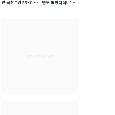
인 극찬 "겸손하고 노
명보 뽑았다더니'…2
력하는 선수…좋은
년 만에 말 바꾼 이임
첫인상"
생