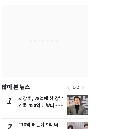
서울
28
℃
부산
28
℃
대구
29
℃
인천
29
℃
광주
28
℃
대전
27
℃
울산
28
℃
강릉
21
℃
많이 본 뉴스
1
/
2
제주
29
℃
서장훈, 28억에 산 강남
13호 태풍 '
1
6
건물 450억 내놨다…세
키나와·가고
후 차익 280억 '잭팟'
근…26만명
"10억 버는데 9억 써
낮 최고 37
2
7