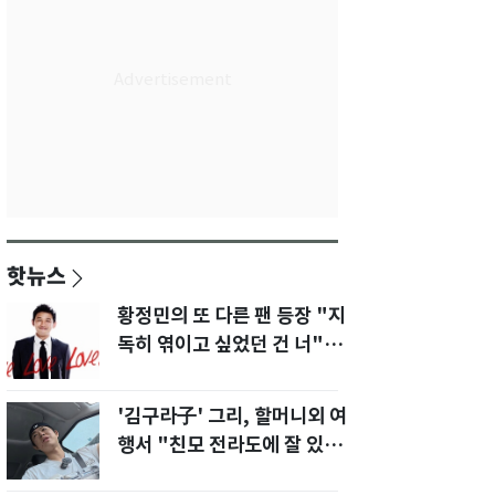
핫뉴스
황정민의 또 다른 팬 등장 "지
독히 엮이고 싶었던 건 너" 폭
로녀 직격
'김구라子' 그리, 할머니외 여
행서 "친모 전라도에 잘 있
어"…유튜브서 언급