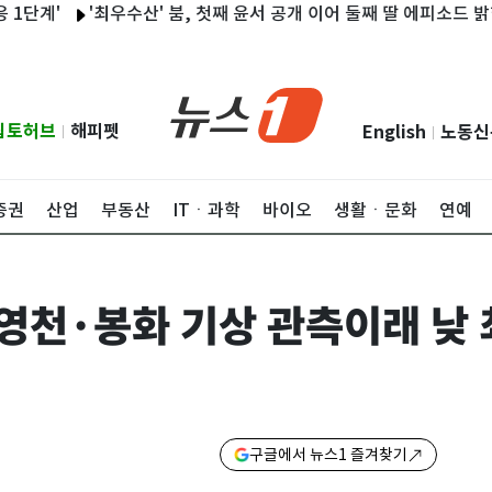
'
'최우수산' 붐, 첫째 윤서 공개 이어 둘째 딸 에피소드 밝힌다
립토허브
해피펫
English
노동신
|
|
증권
산업
부동산
ITㆍ과학
바이오
생활ㆍ문화
연예
영천·봉화 기상 관측이래 낮 
구글에서 뉴스1 즐겨찾기